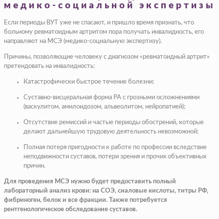
медико-социальной экспертизы
Если периоды ВУТ уже не спасают, и пришло время признать, что
больному ревматоидным артритом пора получать инвалидность, его
направляют на МСЭ (медико-социальную экспертизу).
Причины, позволяющие человеку с диагнозом «ревматоидный артрит»
претендовать на инвалидность:
Катастрофически быстрое течение болезни;
Суставно-висцеральная форма РА с грозными осложнениями
(васкулитом, амилоидозом, альвеолитом, нейропатией);
Отсутствие ремиссий и частые периоды обострений, которые
делают дальнейшую трудовую деятельность невозможной;
Полная потеря пригодности к работе по профессии вследствие
неподвижности суставов, потери зрения и прочих объективных
причин.
Для проведения МСЭ нужно будет предоставить полный
лабораторный анализ крови: на СОЭ, сиаловые кислоты, титры РФ,
фибриноген, белок и все фракции. Также потребуется
рентгенологическое обследование суставов.