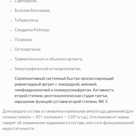
Саркоидоза;
Болезни Бехтерева;
Туберкулеза;
Синдрома Рейтера;
Псориаза;
Остеоартроза;
Травматического и обычного артрита;
Гипертрофической остеоартропатии.
Серопозитивный системный быстро прогрессирующий
ревматоидный артрит с лихорадкой, анемией,
лимфоаденопатией и гломерулонефритом. Активность
второй степени, рентгенологическая стадия третья,
нарушение функций суставов второй степени, ФК 3.
Для каждого сустава установлена нормальная амплитуда движений (для
голеностопного — 85°, коленного — 130° и т.д.). Отклонения от нормы
говорят об ограничении подвижности сустава, или о его функциональной
недостаточности.