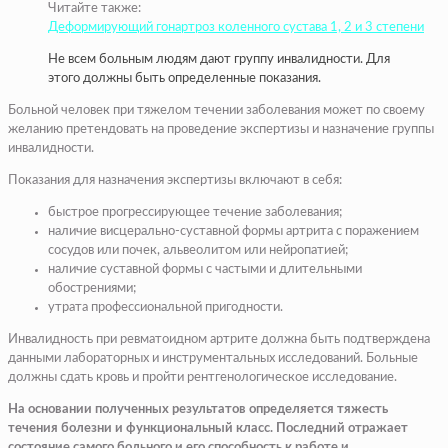
Читайте также:
Деформирующий гонартроз коленного сустава 1, 2 и 3 степени
Не всем больным людям дают группу инвалидности. Для
этого должны быть определенные показания.
Больной человек при тяжелом течении заболевания может по своему
желанию претендовать на проведение экспертизы и назначение группы
инвалидности.
Показания для назначения экспертизы включают в себя:
быстрое прогрессирующее течение заболевания;
наличие висцерально-суставной формы артрита с поражением
сосудов или почек, альвеолитом или нейропатией;
наличие суставной формы с частыми и длительными
обострениями;
утрата профессиональной пригодности.
Инвалидность при ревматоидном артрите должна быть подтверждена
данными лабораторных и инструментальных исследований. Больные
должны сдать кровь и пройти рентгенологическое исследование.
На основании полученных результатов определяется тяжесть
течения болезни и функциональный класс. Последний отражает
состояние самого больного и его способность к работе и