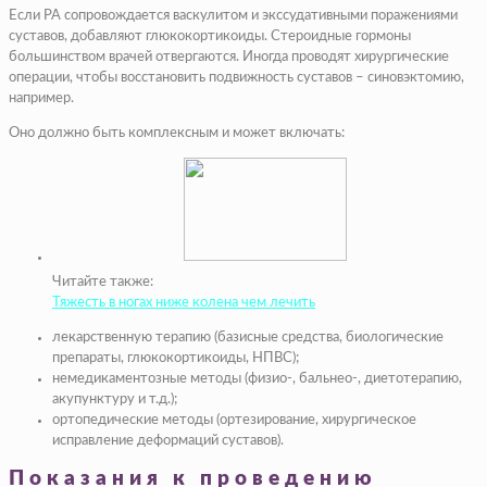
Если РА сопровождается васкулитом и экссудативными поражениями
суставов, добавляют глюкокортикоиды. Стероидные гормоны
большинством врачей отвергаются. Иногда проводят хирургические
операции, чтобы восстановить подвижность суставов – синовэктомию,
например.
Оно должно быть комплексным и может включать:
Читайте также:
Тяжесть в ногах ниже колена чем лечить
лекарственную терапию (базисные средства, биологические
препараты, глюкокортикоиды, НПВС);
немедикаментозные методы (физио-, бальнео-, диетотерапию,
акупунктуру и т.д.);
ортопедические методы (
ортезирование
, хирургическое
исправление деформаций суставов).
Показания к проведению