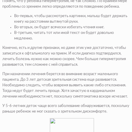
Понять, что у ребенка гиперметропия, не так сложно. По крайней мере
проблемы со зрением легко определяются по поведению ребенка.
Во-первых, чтобы рассмотреть картинки, малыш будет держать
книгу на расстоянии вытянутой руки.
Во-вторых, он будет всячески избегать чтения книг.
В-третьих, читать тот или иной текст он будет довольно
медленно.
Конечно, есть и другие признаки, но даже этих уже достаточно, чтобы
записаться к офтальмологу на прием. И если диагноз подтвердился,
лечить болезнь нужно как можно скорее. Чем больше гиперметропия
развивается, тем сложнее с ней справиться.
При назначении лечения берется во внимание возраст маленького
пациента. До 3 лет детская зрительная система еще развивается.
Необходимо следить, чтобы вовремя выявить какие-либо отклонения.
Тогда недуг будет лечить проще. Хотя зачастую в кардинальном
лечении необходимости нет, поскольку симптоматика вскоре исчезает.
У 5-6-летних деток чаще всего заболевание обнаруживается, поскольку
раньше ребенок не мог сказать о зрительном дискомфорте.