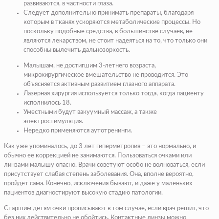
развиваются, в частности глаза.
Следует дополнительно принимать препараты, благодаря
которым в тканях ускоряются метаболические процессы. Но
поскольку подобные средства, в большинстве случаев, не
являются лекарством, не стоит надеяться на то, что только они
способны вылечить дальнозоркость.
Малышам, не достигшим 3-летнего возраста,
микрохирургическое вмешательство не проводится. Это
объясняется активным развитием глазного аппарата.
Лазерная хирургия используется только тогда, когда пациенту
исполнилось 18.
Уместными будут вакуумный массаж, а также
электростимуляция.
Нередко применяются аутотренинги.
Как уже упоминалось, до 3 лет гиперметропия – это нормально, и
обычно ее коррекцией не занимаются. Пользоваться очками или
линзами малышу опасно. Врачи советуют особо не волноваться, если
присутствует слабая степень заболевания. Она, вполне вероятно,
пройдет сама. Конечно, исключения бывают, и даже у маленьких
пациентов диагностируют высокую стадию патологии.
Старшим детям очки прописывают в том случае, если врач решит, что
без них действительно не обойтись. Контактные линзы можно