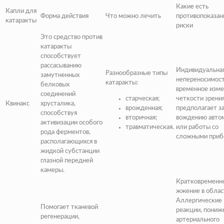
Какие есть
Капли для
Форма действия
Что можно лечить
противопоказан
катаракты
риски
Это средство против
катаракты
способствует
рассасыванию
Индивидуальна
Разнообразные типы
замутненных
непереносимост
катаракты:
белковых
временное изм
соединений
старческая;
четкости зрения
Квинакс
хрусталика,
врожденная;
предполагает з
способствуя
вторичная;
вождению авто
активизации особого
травматическая.
или работы со
рода ферментов,
сложными приб
располагающихся в
жидкой субстанции
глазной передней
камеры.
Кратковременн
жжение в област
Аллергические
Помогает тканевой
реакции, пониж
регенерации,
артериального