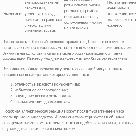
антиоксидантными
Нельзя применя
ретинопатия, ожоги
свойствами,
женщинам в
роговицы, тромбоз
Эмоксипин
укрепляет сосуды,
положении, во
центральной вены,
помогает справиться
аллергия, чувст
осложненная миопия
с небольшими
жжения.
или глаукома.
кровоизлияниями.
Важно капать выбранный препарат правильно. Для этого его лучше
нагреть до температуры тела, устроиться поудобнее рядом с зеркалом.
Закинуть назад голову и капать в своего рода «кармашек», оттянув
нижнее веко. Пипетку следует держать так, чтобы не касаться глаза.
Все типы подобных препаратов у некоторых людей могут вызвать
неприятные последствия, которые выглядят как:
отечность и краснота конъюнктивы;
избыточное слезоотделение;
ощущение песка и резь в глазах;
спазматические движения век.
Подобная аллергическая реакция может проявиться в течение часа
после применения средства. Иногда она характеризуется и общими
реакциями: насморком, кашлем, сыпью наподобие крапивницы, в редких
случаях даже анафилактическим шоком.