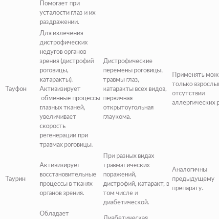
Помогает при
усталости глаз и их
раздражении.
Для излечения
дистрофических
недугов органов
зрения (дистрофий
Дистрофические
роговицы,
перемены роговицы,
Применять мож
катаракты).
травмы глаз,
только взрослы
Тауфон
Активизирует
катаракты всех видов,
отсутствии
обменные процессы
первичная
аллергических 
глазных тканей,
открытоугольная
увеличивает
глаукома.
скорость
регенерации при
травмах роговицы.
При разных видах
Активизирует
травматических
Аналогичны
восстановительные
поражений,
Таурин
предыдущему
процессы в тканях
дистрофий, катаракт, в
препарату.
органов зрения.
том числе и
диабетической.
Обладает
Диабетическая