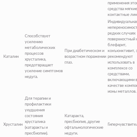
применения это
средства мягки
контактные лин
Индивидуальна
непереносимост
редких случаях
Способствует
поверхностный 
усилению
блефарит,
метаболических
При диабетическом и
конъюнктивит, 
процессов
Каталин
возрастном поражении
рекомендуют
хрусталика,
глаз.
использовать в
предотвращает
комплексе со
усиление симптомов
средствами,
недуга.
включающими 
качестве компо
ионы металлов.
Для терапии и
профилактики
ухудшения
состояния
Катаракта,
хрусталика
пресбиопия, другие
Хрусталин
Гиперчувствите
(катаракты и
офтальмологические
пресбиопии).
недуги.