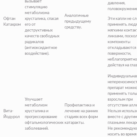
вызывает
давления,
стимуляцию
головокружение
метаболизма
Аналогичные
Офтан
хрусталика, спасая
Эти капли не с
предыдущему
Катахром
его от
применять людя
средству.
деструктивных
мягкими конта
качеств свободных
линзами, поскол
радикалов
компоненты
(антиоксидантное
откладываются 
воздействие).
поверхности,
неблагоприятно
действуя на глаз
Индивидуальна
непереносимост
препарат можн
применять толь
Улучшает
взрослым при
метаболизм
Профилактика и
отсутствии алле
Вита-
хрусталика и
лечение на ранних
Нельзя использ
Йодурол
прогрессирование
стадиях всех форм
вместе с други
офтальмологических
катаракты.
глазными лекар
заболеваний.
Не рекомендую
носить во время