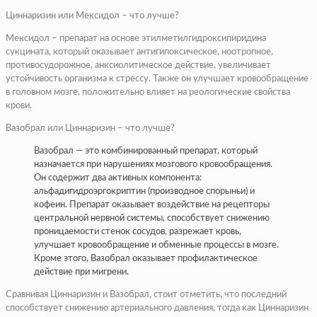
Циннаризин или Мексидол – что лучше?
Мексидол – препарат на основе этилметилгидроксипиридина
сукцината, который оказывает антигипоксическое, ноотропное,
противосудорожное, анксиолитическое действие, увеличивает
устойчивость организма к стрессу. Также он улучшает кровообращение
в головном мозге, положительно влияет на реологические свойства
крови.
Вазобрал или Циннаризин – что лучше?
Вазобрал — это комбинированный препарат, который
назначается при нарушениях мозгового кровообращения.
Он содержит два активных компонента:
альфадигидроэргокриптин (производное спорыньи) и
кофеин. Препарат оказывает воздействие на рецепторы
центральной нервной системы, способствует снижению
проницаемости стенок сосудов, разрежает кровь,
улучшает кровообращение и обменные процессы в мозге.
Кроме этого, Вазобрал оказывает профилактическое
действие при мигрени.
Сравнивая Циннаризин и Вазобрал, стоит отметить, что последний
способствует снижению артериального давления, тогда как Циннаризин