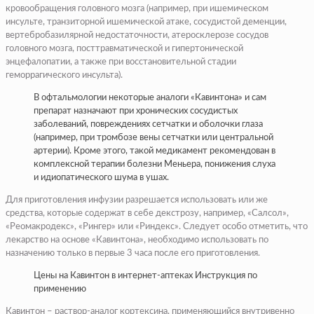
кровообращения головного мозга (например, при ишемическом
инсульте, транзиторной ишемической атаке, сосудистой деменции,
вертебробазилярной недостаточности, атеросклерозе сосудов
головного мозга, посттравматической и гипертонической
энцефалопатии, а также при восстановительной стадии
геморрагического инсульта).
В офтальмологии некоторые аналоги «Кавинтона» и сам
препарат назначают при хронических сосудистых
заболеваний, повреждениях сетчатки и оболочки глаза
(например, при тромбозе вены сетчатки или центральной
артерии). Кроме этого, такой медикамент рекомендован в
комплексной терапии болезни Меньера, понижения слуха
и идиопатического шума в ушах.
Для приготовления инфузии разрешается использовать или же
средства, которые содержат в себе декстрозу, например, «Салсол»,
«Реомакродекс», «Рингер» или «Риндекс». Следует особо отметить, что
лекарство на основе «Кавинтона», необходимо использовать по
назначению только в первые 3 часа после его приготовления.
Цены на Кавинтон в интернет-аптеках Инструкция по
применению
Кавинтон – раствор-аналог кортексина, применяющийся внутривенно