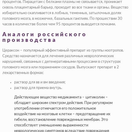
процентов. Пирацетам с белками плазмы не связывается, проникает
сквозь плацентарный барьер, проходит во все ткани и органы. Вещество
избирательно скапливается в лобных, теменных, затылочных долях
головного мозга, в мозжечке, базальных ганглиях. По прошествии 30
часов в количестве более чем 95 процентов выводится почками.
Аналоги российского
производства
Цераксон – популярный эффективный препарат из группы ноотропов.
Средство назначается для лечения различных неврологических
нарушений, связанных с дегенеративными процессами в структурах
головного мозга или поражением сосудов. Выпускают препарат в 2
лекарственных формах:
раствор для вв и вм введения;
раствор для приема внутрь.
Действующее вещество медикамента – цитиколин –
обладает широким спектром действия. При регулярном
употреблении отмечается его положительное
воздействие на мозговые клетки – предотвращение их
гибели, восстановление поврежденных мембран. Это
способствует уменьшению выраженности
неврологических симптомов вследствие повреждения