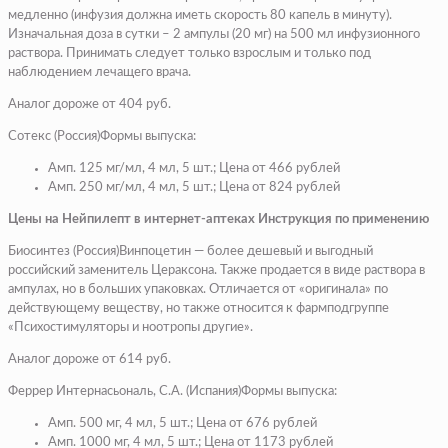
медленно (инфузия должна иметь скорость 80 капель в минуту).
Изначальная доза в сутки – 2 ампулы (20 мг) на 500 мл инфузионного
раствора. Принимать следует только взрослым и только под
наблюдением лечащего врача.
Аналог дороже от 404 руб.
Сотекс (Россия)Формы выпуска:
Амп. 125 мг/мл, 4 мл, 5 шт.; Цена от 466 рублей
Амп. 250 мг/мл, 4 мл, 5 шт.; Цена от 824 рублей
Цены на Нейпилепт в интернет-аптеках Инструкция по применению
Биосинтез (Россия)Винпоцетин — более дешевый и выгодный
российский заменитель Цераксона. Также продается в виде раствора в
ампулах, но в больших упаковках. Отличается от «оригинала» по
действующему веществу, но также относится к фармподгруппе
«Психостимуляторы и ноотропы другие».
Аналог дороже от 614 руб.
Феррер Интернасьональ, С.А. (Испания)Формы выпуска:
Амп. 500 мг, 4 мл, 5 шт.; Цена от 676 рублей
Амп. 1000 мг, 4 мл, 5 шт.; Цена от 1173 рублей