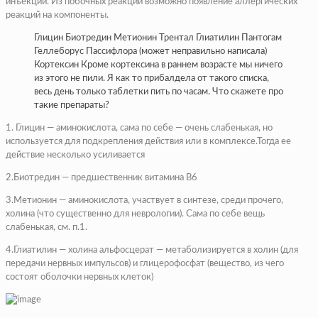
инъекций. Из побочных реакций возможно появление аллергических
реакций на компоненты.
Глицин Биотредин Метионин Трентал Глиатилин Пантогам
Геллеборус Пассифлора (может неправильно написала)
Кортексин Кроме кортексина в раннем возрасте мы ничего
из этого не пили. Я как то прибалдела от такого списка,
весь день только таблетки пить по часам. Что скажете про
такие препараты?
1. Глицин — аминокислота, сама по себе — очень слабенькая, но
используется для подкрепления действия или в комплексе.Тогда ее
действие несколько усиливается
2.Биотредин — предшественник витамина В6
3.Метионин — аминокислота, участвует в синтезе, среди прочего,
холина (что существенно для неврологии). Сама по себе вещь
слабенькая, см. п.1.
4.Глиатилин — холина альфосцерат — метаболизируется в холин (для
передачи нервных импульсов) и глицерофосфат (вещество, из чего
состоят оболочки нервных клеток)