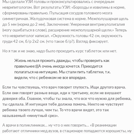
Мы сделали УЗИ головы и проконсультировались с очередным
неврипитологом. Вот результаты УЗИ: «Борозды и извилины в норме,
сформированы правильно. Пульсация сосудов головного мозга
симметричная. Желудочковая система в норме. Межполушарная щель
до 5 мм (норма до 2 мм). Заключение: Умеренная вентрикулолигалия
(могу ошибаться в слове), расширение межполушарной щели.» Теперь
что неврипитолог написал. «Окружность головы 42 см, окружность
груди 42 см, б/р 2х2 см. (что такое б/р?). Взгляд фиксирует.
Но я так и не знаю, надо было проходить курс таблеток или нет.
Жизнь нельзя прожить дважды, чтобы проверить как
правильнее:(((А очень иногда хочется. Приходится
полагаться на интуицию. Мы стали пить таблетки, т.к.
видели, что с ребенком не все впорядке.
Если ты чувствуешь, что врач говорит глупость. Ищи другого врача.
Если они говорят разные вещи, иди к третьему, если не внушают
доверия оба. Главное, чтобы ты знала, что все что нужно для ребенка,
ты сделала. И интуиция тебе должна помочь. Никто не чувствует
ребенка твоего лучше, чем ты. То что врачи видят, это так
называемый «минутный срез».
А врачи в поликлиниках… ну что о них говорить… «В реанимации
работают отличники мед.вузов, в стационаре попадаются хорошисты, ну