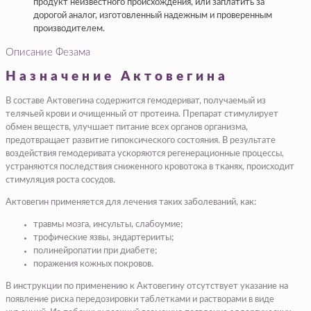
продукт неизвестного происхождения, или заплатить за
дорогой аналог, изготовленный надежным и проверенным
производителем.
Описание Фезама
Назначение Актовегина
В составе Актовегина содержится гемодериват, получаемый из
телячьей крови и очищенный от протеина. Препарат стимулирует
обмен веществ, улучшает питание всех органов организма,
предотвращает развитие гипоксического состояния. В результате
воздействия гемодеривата ускоряются регенерационные процессы,
устраняются последствия сниженного кровотока в тканях, происходит
стимуляция роста сосудов.
Актовегин применяется для лечения таких заболеваний, как:
травмы мозга, инсульты, слабоумие;
трофические язвы, эндартерииты;
полинейропатии при диабете;
поражения кожных покровов.
В инструкции по применению к Актовегину отсутствует указание на
появление риска передозировки таблетками и растворами в виде