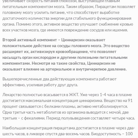
увеличивает скорость питания глюкозой, выступающей главным
питательным компонентом мозга. Таким образом, Пирацетам позволяет
головному мозгу усилить питание, что способствует выработке
достаточного количества энергии для стабильного функционирования
органа. Помимо этого, активное вещество улучшает снабжение кровью
всех участков мозга, где имеются повреждение сосудов или ишемия.
Второй активный компонент – Циннаризин оказывает
положительное действие на сосуды головного мозга. Это вещество
расширяет их, активизируя кровообращение, что позволяет
насыщать орган кислородом и другими полезными питательными
компонентами. Несмотря на такие свойства, Циннаризин не
оказывает влияние на артериальное и внутричерепное давление.
Вышеперечисленные два действующих компонента работают
эффективно, усиливая работу друг друга.
Лекарство полностью всасывается в ЖКТ. Уже через 1-4 часа в плазме
достигается максимальная концентрация циннаризина. Вещество на 91
процент связывается с белками плазмы, активно метаболизируется.
Одна третья часть метаболитов из организма выводится с мочой, две
третьих – с фекалиями. Период полувыведения составляет четыре часа.
Наибольшая концентрация пирацетама достигается в плазме через два-
шесть часов, в ликворе спустя два-восемь часов. Биодоступность – 100