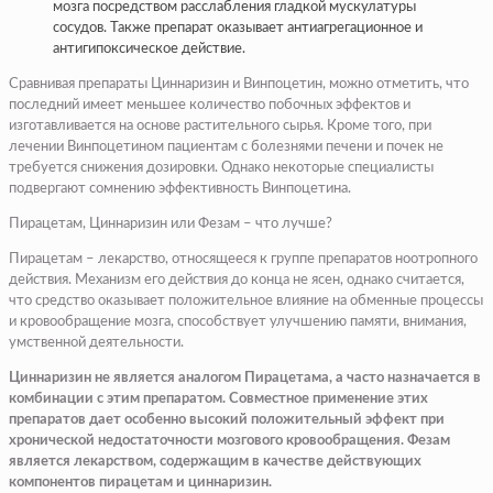
мозга посредством расслабления гладкой мускулатуры
сосудов. Также препарат оказывает антиагрегационное и
антигипоксическое действие.
Сравнивая препараты Циннаризин и Винпоцетин, можно отметить, что
последний имеет меньшее количество побочных эффектов и
изготавливается на основе растительного сырья. Кроме того, при
лечении Винпоцетином пациентам с болезнями печени и почек не
требуется снижения дозировки. Однако некоторые специалисты
подвергают сомнению эффективность Винпоцетина.
Пирацетам, Циннаризин или Фезам – что лучше?
Пирацетам – лекарство, относящееся к группе препаратов ноотропного
действия. Механизм его действия до конца не ясен, однако считается,
что средство оказывает положительное влияние на обменные процессы
и кровообращение мозга, способствует улучшению памяти, внимания,
умственной деятельности.
Циннаризин не является аналогом Пирацетама, а часто назначается в
комбинации с этим препаратом. Совместное применение этих
препаратов дает особенно высокий положительный эффект при
хронической недостаточности мозгового кровообращения. Фезам
является лекарством, содержащим в качестве действующих
компонентов пирацетам и циннаризин.