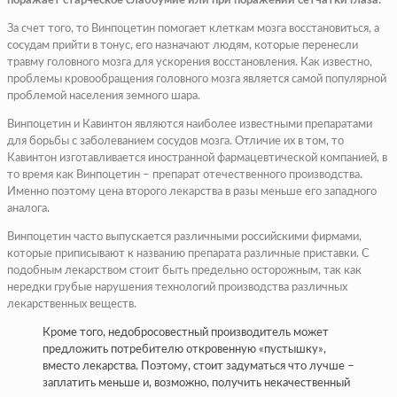
поражает старческое слабоумие или при поражении сетчатки глаза.
За счет того, то Винпоцетин помогает клеткам мозга восстановиться, а
сосудам прийти в тонус, его назначают людям, которые перенесли
травму головного мозга для ускорения восстановления. Как известно,
проблемы кровообращения головного мозга является самой популярной
проблемой населения земного шара.
Винпоцетин и Кавинтон являются наиболее известными препаратами
для борьбы с заболеванием сосудов мозга. Отличие их в том, то
Кавинтон изготавливается иностранной фармацевтической компанией, в
то время как Винпоцетин – препарат отечественного производства.
Именно поэтому цена второго лекарства в разы меньше его западного
аналога.
Винпоцетин часто выпускается различными российскими фирмами,
которые приписывают к названию препарата различные приставки. С
подобным лекарством стоит быть предельно осторожным, так как
нередки грубые нарушения технологий производства различных
лекарственных веществ.
Кроме того, недобросовестный производитель может
предложить потребителю откровенную «пустышку»,
вместо лекарства. Поэтому, стоит задуматься что лучше –
заплатить меньше и, возможно, получить некачественный