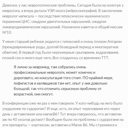
Девочки, у нас неврологические проблемы. Сегодня были на осмотре у
невролога, а вчера делали УЗИ мозга (нейросонография). В заключении
невролог написала — последствия гипоксически-ишемического
поражения ЦНС: синдром двигательных нарушений, синдром
ликвородинамических нарушений. Назначили кавитон и общий массаж
№10.
У меня старший ребенок родился с гипоксией и очень плохом Апгаром
(преждевременные роды, долгий безводный период и многократное
обвитие). В первый год были черезмерные срыгивания, вздрагивания,
плохой сон и мнoго еше чего..Все сгладилось со временем TTT.
Я лично за невромед, там собрались очень
профессиональные неврологи, может конечно и
дороговато, но консультация того стоит. ПО крайней мере,
пофигистов и халявщиков там нет, опыт у них довольно
большой, так что отличить серьезную проблему от
возрастной, они смогут.
В конференции уже ни раз о нем говорили. У кого-нибудь на него было
ухудшение по судорогам? И еще, есть ли опыт черезования его через
день с актовегином или магнеВ6? Тут вчера говорилось, что актовегин
аж по 40 уколов делают! Вообщем были ли проблемы с судорогами на
эти препараты — кортексин. актовегин и Магне В6. Мы стремимся к