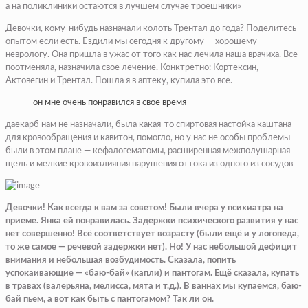
а на поликлиники остаются в лучшем случае троешники»
Девочки, кому-нибудь назначали колоть Трентал до года? Поделитесь
опытом если есть. Ездили мы сегодня к другому — хорошему —
неврологу. Она пришла в ужас от того как нас лечила наша врачиха. Все
поотменяла, назначила свое лечение. Конктретно: Кортексин,
Актовегин и Трентал. Пошла я в аптеку, купила это все.
он мне очень понравился в свое время
даекарб нам не назначали, была какая-то спиртовая настойка каштана
для кровообращения и кавитон, помогло, но у нас не особы проблемы
были в этом плане — кефалогематомы, расширенная межполушарная
щель и мелкие кровоизлияния нарушения оттока из одного из сосудов
Девочки! Как всегда к вам за советом! Были вчера у психиатра на
приеме. Янка ей понравилась. Задержки психического развития у нас
нет совершенно! Всё соответствует возрасту (были ещё и у логопеда,
то же самое — речевой задержки нет). Но! У нас небольшой дефицит
внимания и небольшая возбудимость. Сказала, попить
успокаивающие — «баю-бай» (капли) и пантогам. Ещё сказала, купать
в травах (валерьяна, мелисса, мята и т.д.). В ваннах мы купаемся, баю-
бай пьем, а вот как быть с пантогамом? Так ли он.