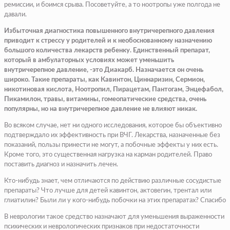
ремиссии, и боимся срыва. Посоветуйте, а то ноотропы уже полгода не
давали.
Избыточная диагностика повышенного внутричерепного давления
приводит к стрессу у родителей и к необоснованному назначению
большого количества лекарств ребенку. Единственный препарат,
который в амбулаторных условиях может уменьшить
внутричерепное давление, -это Диакарб. Назначается он очень
широко. Такие препараты, как Кавинтон, Циннаризин, Сермион,
никотиновая кислота, Ноотропил, Пирацетам, Пантогам, Энцефабол,
Пикамилон, травы, витамины, гомеопатические средства, очень
популярны, но на внутричерепное давление не влияют никак.
Во всяком случае, нет ни одного исследования, которое бы объективно
подтверждало их эффективность при ВЧГ. Лекарства, назначенные без
показаний, пользы принести не могут, а побочные эффекты у них есть.
Кроме того, это существенная нагрузка на карман родителей. Право
поставить диагноз и назначить лечен.
Кто-нибудь знает, чем отличаются по действию различные сосудистые
препараты? Что лучше для детей кавинтон, актовегин, трентал или
глиатилин? Были ли у кого-нибудь побочки на этих препаратах? Спасибо
В неврологии такое средство назначают для уменьшения выраженности
психических и неврологических признаков при недостаточности