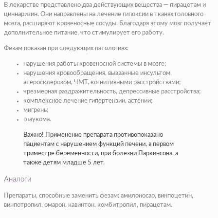
В лекарстве представлено два действующих вещества — пирацетам и
циннаризин. Они направлены на лечение гипоксии в тканях головного
мозга, расширяют кровеносные сосуды. Благодаря этому мозг получает
дополнительное питание, что стимулирует его работу.
Фезам показан при следующих патологиях:
нарушения работы кровеносной системы в мозге;
нарушения кровообращения, вызванные инсультом,
атеросклерозом, ЧМТ, когнитивными расстройствами;
чрезмерная раздражительность, депрессивные расстройства;
комплексное лечение гипертензии, астении;
мигрень;
глаукома.
Важно! Применение препарата противопоказано
пациентам с нарушением функций печени, в первом
триместре беременности, при болезни Паркинсона, а
также детям младше 5 лет.
Аналоги
Препараты, способные заменить фезам: амилоносар, винпоцетин,
винпотропил, омарон, кавинтон, комбитропил, пирацетам.