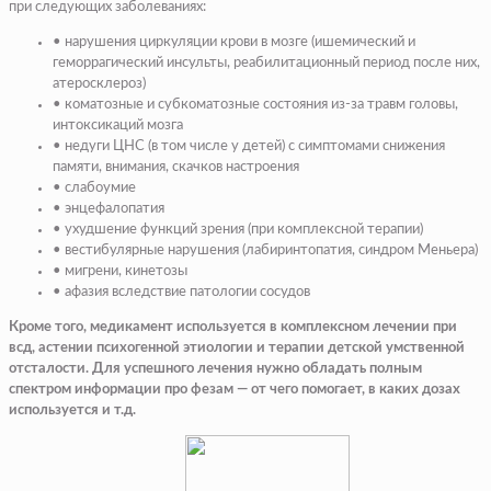
при следующих заболеваниях:
• нарушения циркуляции крови в мозге (ишемический и
геморрагический инсульты, реабилитационный период после них,
атеросклероз)
• коматозные и субкоматозные состояния из-за травм головы,
интоксикаций мозга
• недуги ЦНС (в том числе у детей) с симптомами снижения
памяти, внимания, скачков настроения
• слабоумие
• энцефалопатия
• ухудшение функций зрения (при комплексной терапии)
• вестибулярные нарушения (лабиринтопатия, синдром Меньера)
• мигрени, кинетозы
• афазия вследствие патологии сосудов
Кроме того, медикамент используется в комплексном лечении при
всд, астении психогенной этиологии и терапии детской умственной
отсталости. Для успешного лечения нужно обладать полным
спектром информации про фезам — от чего помогает, в каких дозах
используется и т.д.