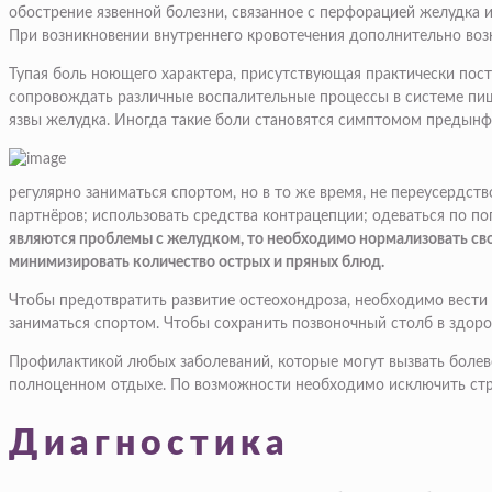
обострение язвенной болезни, связанное с перфорацией желудка 
При возникновении внутреннего кровотечения дополнительно возн
Тупая боль ноющего характера, присутствующая практически пост
сопровождать различные воспалительные процессы в системе пище
язвы желудка. Иногда такие боли становятся симптомом предынф
регулярно заниматься спортом, но в то же время, не переусердс
партнёров; использовать средства контрацепции; одеваться по п
являются проблемы с желудком, то необходимо нормализовать сво
минимизировать количество острых и пряных блюд.
Чтобы предотвратить развитие остеохондроза, необходимо вести 
заниматься спортом. Чтобы сохранить позвоночный столб в здор
Профилактикой любых заболеваний, которые могут вызвать болево
полноценном отдыхе. По возможности необходимо исключить стре
Диагностика