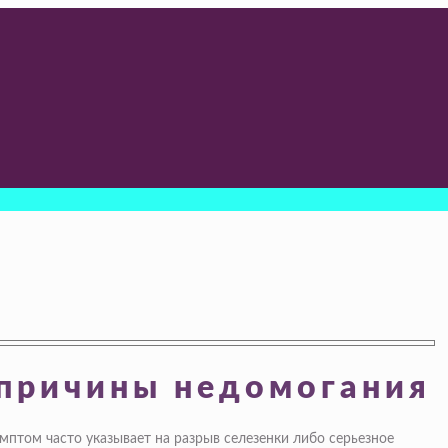
 причины недомогания
птом часто указывает на разрыв селезенки либо серьезное