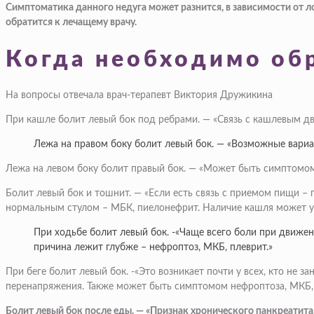
Симптоматика данного недуга может разнится, в зависимости от 
обратится к лечащему врачу.
Когда необходимо обр
На вопросы отвечала врач-терапевт Виктория Дружикина
При кашле болит левый бок под ребрами. — «Связь с кашлевым дв
Лежа на правом боку болит левый бок. — «Возможные вариант
Лежа на левом боку болит правый бок. — «Может быть симптомом 
Болит левый бок и тошнит. — «Если есть связь с приемом пищи – п
нормальным стулом – МБК, пиелонефрит. Наличие кашля может ук
При ходьбе болит левый бок. -«Чаще всего боли при движен
причина лежит глубже – нефроптоз, МКБ, плеврит.»
При беге болит левый бок. -«Это возникает почти у всех, кто не
перенапряжения. Также может быть симптомом нефроптоза, МКБ, 
Болит левый бок после еды. — «Признак хронического панкреатита