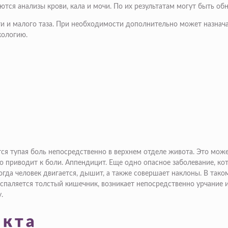
тся анализы крови, кала и мочи. По их результатам могут быть об
и малого таза. При необходимости дополнительно может назнача
кологию.
я тупая боль непосредственно в верхнем отделе живота. Это может
то приводит к боли. Аппендицит. Еще одно опасное заболевание, ко
гда человек двигается, дышит, а также совершает наклоны. В тако
спаляется толстый кишечник, возникает непосредственно урчание и
.
акта