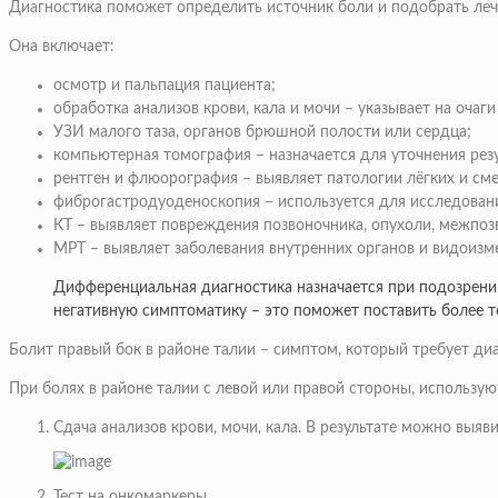
Диагностика поможет определить источник боли и подобрать леч
Она включает:
осмотр и пальпация пациента;
обработка анализов крови, кала и мочи – указывает на очаги
УЗИ малого таза, органов брюшной полости или сердца;
компьютерная томография – назначается для уточнения рез
рентген и флюорография – выявляет патологии лёгких и см
фиброгастродуоденоскопия – используется для исследован
КТ – выявляет повреждения позвоночника, опухоли, межпо
МРТ – выявляет заболевания внутренних органов и видоизм
Дифференциальная диагностика назначается при подозрени
негативную симптоматику – это поможет поставить более т
Болит правый бок в районе талии – симптом, который требует диа
При болях в районе талии с левой или правой стороны, использу
Сдача анализов крови, мочи, кала. В результате можно выяв
Тест на онкомаркеры.