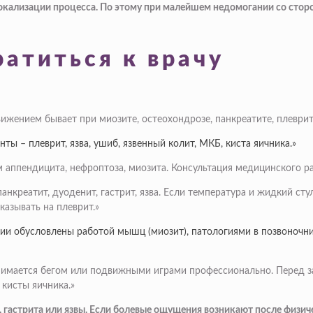
локализации процесса. По этому при малейшем недомогании со сто
атиться к врачу
ижением бывает при миозите, остеохондрозе, панкреатите, плеврит
ы – плеврит, язва, ушиб, язвенный колит, МКБ, киста яичника.»
аппендицита, нефроптоза, миозита. Консультация медицинского ра
анкреатит, дуоденит, гастрит, язва. Если температура и жидкий сту
азывать на плеврит.»
ии обусловлены работой мышц (миозит), патологиями в позвоночник
 занимается бегом или подвижными играми профессионально. Перед 
кисты яичника.»
, гастрита или язвы. Если болевые ощущения возникают после физич