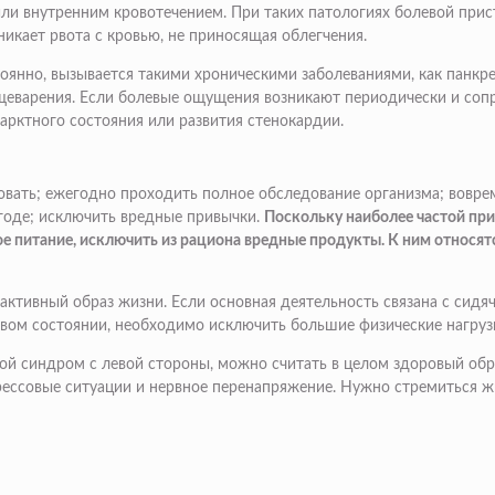
или внутренним кровотечением. При таких патологиях болевой прист
икает рвота с кровью, не приносящая облегчения.
оянно, вызывается такими хроническими заболеваниями, как панкре
варения. Если болевые ощущения возникают периодически и сопров
арктного состояния или развития стенокардии.
твовать; ежегодно проходить полное обследование организма; вовре
огоде; исключить вредные привычки.
Поскольку наиболее частой при
е питание, исключить из рациона вредные продукты. К ним относят
активный образ жизни. Если основная деятельность связана с сид
овом состоянии, необходимо исключить большие физические нагруз
й синдром с левой стороны, можно считать в целом здоровый обра
ссовые ситуации и нервное перенапряжение. Нужно стремиться жи