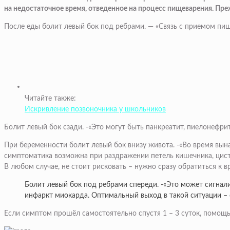
на недостаточное время, отведенное на процесс пищеварения. Преж
После еды болит левый бок под ребрами. — «Связь с приемом пищи
Читайте также:
Искривление позвоночника у школьников
Болит левый бок сзади. -«Это могут быть панкреатит, пиелонефрит,
При беременности болит левый бок внизу живота. -«Во время вы
симптоматика возможна при раздражении петель кишечника, цист
В любом случае, не стоит рисковать – нужно сразу обратиться к вр
Болит левый бок под ребрами спереди. -«Это может сигнали
инфаркт миокарда. Оптимальный выход в такой ситуации –
Если симптом прошёл самостоятельно спустя 1 – 3 суток, помощь 