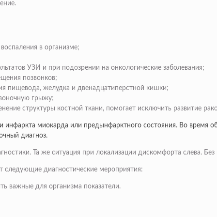
ение.
 воспаления в организме;
ультатов УЗИ и при подозрении на онкологические заболевания;
ещения позвонков;
ия пищевода, желудка и двенадцатиперстной кишки;
звоночную грыжу;
енение структуры костной ткани, помогает исключить развитие рак
и инфаркта миокарда или предынфарктного состояния. Во время 
очный диагноз.
гностики. Та же ситуация при локализации дискомфорта слева. Без
ют следующие диагностические мероприятия:
ить важные для организма показатели.