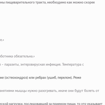
роны пищеварительного тракта, необходимо как можно скорее
е.»
ботника обязательна.»
л – паразиты, энтеровирусная инфекция. Температура с
е (остеохондроз) или ребрах (ушиб, перелом). Реже
занятиями мышцы нужно разогревать, иначе они будут болеть от
еской нагрузки, последовавшей за приемом пищи, то это указывает