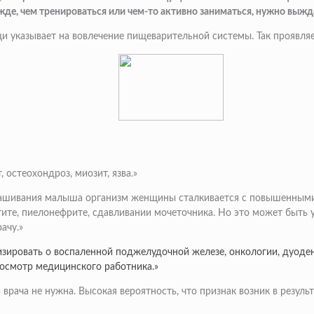
де, чем тренироваться или чем-то активно заниматься, нужно выжда
 указывает на вовлечение пищеварительной системы. Так проявляетс
 остеохондроз, миозит, язва.»
нашивания малыша организм женщины сталкивается с повышенными на
ите, пиелонефрите, сдавливании мочеточника. Но это может быть 
ачу.»
зировать о воспаленной поджелудочной железе, онкологии, дуоденит
 осмотр медицинского работника.»
врача не нужна. Высокая вероятность, что признак возник в резуль