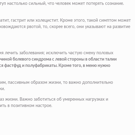
уп настолько сильный, что человек может потерять сознание.
атит, гастрит или холецистит. Кроме этого, такой симптом может
ождаются рвотой, то, скорее всего, они указывают на развитие
мя лечить заболевания; исключить частую смену половых
чиной болевого синдрома с левой стороны в области талии
ся фастфуд и полуфабрикаты. Кроме того, в меню нужно
ячим, пассивным образом жизни, то важно дополнительно
ки.
з жизни. Важно заботиться об умеренных нагрузках и
ть в позитивном настрое.