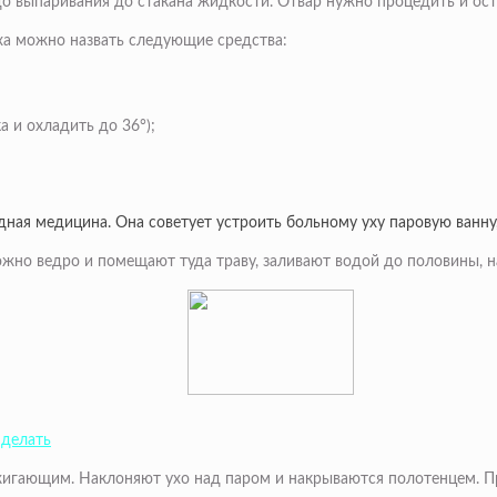
е до выпаривания до стакана жидкости. Отвар нужно процедить и ос
а можно назвать следующие средства:
а и охладить до 36°);
одная медицина. Она советует устроить больному уху паровую ванну
но ведро и помещают туда траву, заливают водой до половины, н
 делать
игающим. Наклоняют ухо над паром и накрываются полотенцем. Про