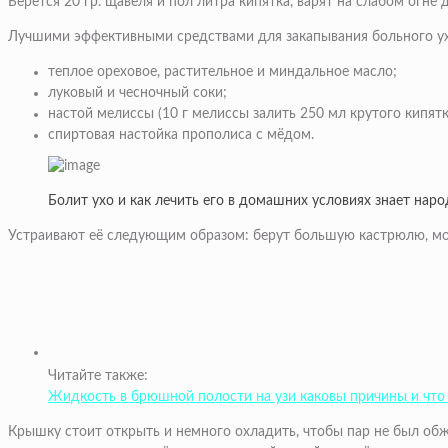
Берётся 20 гр. щавеля и пол литра кипятка, варят на слабом огн
Лучшими эффективными средствами для закапывания больного ух
теплое ореховое, растительное и миндальное масло;
луковый и чесночный соки;
настой мелиссы (10 г мелиссы залить 250 мл крутого кипятк
спиртовая настойка прополиса с мёдом.
Болит ухо и как лечить его в домашних условиях знает нар
Устраивают её следующим образом: берут большую кастрюлю, мож
Читайте также:
Жидкость в брюшной полости на узи каковы причины и что
Крышку стоит открыть и немного охладить, чтобы пар не был обж