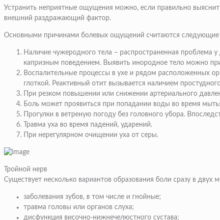
Устранить неприятные ощущения можно, если правильно выяснить
внешний раздражающий фактор.
Основными причинами болевых ощущений считаются следующие
Наличие чужеродного тела – распространенная проблема у д
капризным поведением. Выявить инородное тело можно при
Воспалительные процессы в ухе и рядом расположенных орга
глоткой. Реактивный отит вызывается наличием простудного
При резком повышении или снижении артериального давлен
Боль может проявиться при попадании воды во время мытья
Прогулки в ветреную погоду без головного убора. Впоследс
Травма уха во время падений, ударений.
При нерегулярном очищении уха от серы.
Тройной нерв
Существует несколько вариантов образования боли сразу в двух м
заболевания зубов, в том числе и гнойные;
травма головы или органов слуха;
дисфункция височно-нижнечелюстного сустава;