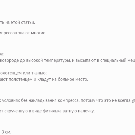
ь из этой статьи.
мпрессов знают многие.
ха;
 сковороде до высокой температуры, и высыпают в специальный меш
полотенцем или тканью;
вают полотенцем и кладут на больное место.
х условиях без накладывания компресса, потому что это не всегда у
ют скрученную в виде фитилька ватную палочку.
 3 см.