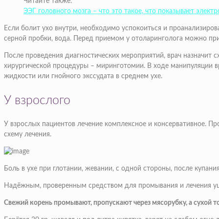
Читайте также:
ЭЭГ головного мозга – что это такое, что показывает элек
Если болит ухо внутри, необходимо успокоиться и проанализиров
серной пробки, вода. Перед приемом у отоларинголога можно при
После проведения диагностических мероприятий, врач назначит с
хирургической процедуры – миринготомии. В ходе манипуляции 
жидкости или гнойного экссудата в среднем ухе.
У взрослого
У взрослых пациентов лечение комплексное и консервативное. Пр
схему лечения.
Боль в ухе при глотании, жевании, с одной стороны, после купани
Надёжным, проверенным средством для промывания и лечения уше
Свежий корень промывают, пропускают через мясорубку, а сухой то