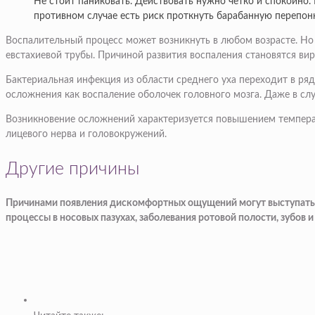
Не стоит паниковать. Действовать нужно четко и спокойно
противном случае есть риск проткнуть барабанную перепон
Воспалительный процесс может возникнуть в любом возрасте. Но ч
евстахиевой трубы. Причиной развития воспаления становятся ви
Бактериальная инфекция из области среднего уха переходит в ря
осложнения как воспаление оболочек головного мозга. Даже в с
Возникновение осложнений характеризуется повышением температ
лицевого нерва и головокружений.
Другие причины
Причинами появления дискомфортных ощущений могут выступать з
процессы в носовых пазухах, заболевания ротовой полости, зубов 