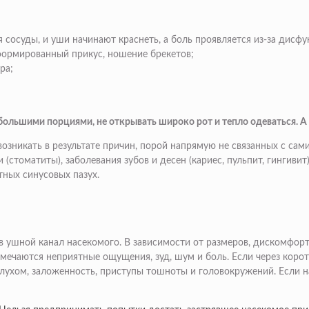
 сосуды, и уши начинают краснеть, а боль проявляется из-за дисфу
формированный прикус, ношение брекетов;
ра;
ебольшими порциями, не открывать широко рот и тепло одеваться. А
возникать в результате причин, порой напрямую не связанных с с
стоматиты), заболевания зубов и десен (кариес, пульпит, гингивит
тных синусовых пазух.
ушной канал насекомого. В зависимости от размеров, дискомфорт 
тмечаются неприятные ощущения, зуд, шум и боль. Если через коро
лухом, заложенность, приступы тошноты и головокружений. Если на