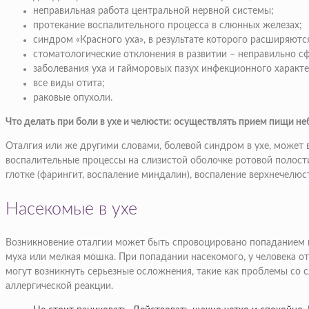
неправильная работа центральной нервной системы;
протекание воспалительного процесса в слюнных железах;
синдром «Красного уха», в результате которого расширяются
стоматологические отклонения в развитии – неправильно с
заболевания уха и гайморовых пазух инфекционного характе
все виды отита;
раковые опухоли.
Что делать при боли в ухе и челюсти: осуществлять прием пищи н
Оталгия или же другими словами, болевой синдром в ухе, может 
воспалительные процессы на слизистой оболочке ротовой полости (
глотке (фарингит, воспаление миндалин), воспаление верхнечелюс
Насекомые в ухе
Возникновение оталгии может быть спровоцировано попаданием в 
муха или мелкая мошка. При попадании насекомого, у человека о
могут возникнуть серьезные осложнения, такие как проблемы со с
аллергической реакции.