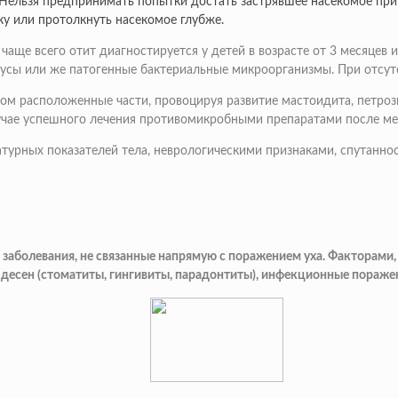
. Нельзя предпринимать попытки достать застрявшее насекомое пр
ку или протолкнуть насекомое глубже.
аще всего отит диагностируется у детей в возрасте от 3 месяцев и
русы или же патогенные бактериальные микроорганизмы. При отсут
дом расположенные части, провоцируя развитие мастоидита, петро
лучае успешного лечения противомикробными препаратами после ме
урных показателей тела, неврологическими признаками, спутанно
аболевания, не связанные напрямую с поражением уха. Факторами,
и десен (стоматиты, гингивиты, парадонтиты), инфекционные пораже