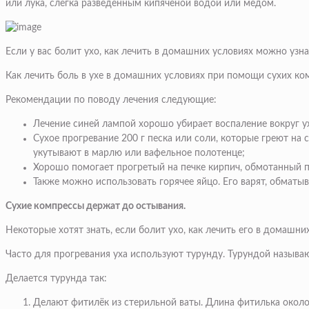
или лука, слегка разведённым кипяченой водой или мёдом.
Если у вас болит ухо, как лечить в домашних условиях можно узнат
Как лечить боль в ухе в домашних условиях при помощи сухих ко
Рекомендации по поводу лечения следующие:
Лечение синей лампой хорошо убирает воспаление вокруг у
Сухое прогревание 200 г песка или соли, которые греют на
укутывают в марлю или вафельное полотенце;
Хорошо помогает прогретый на печке кирпич, обмотанный 
Также можно использовать горячее яйцо. Его варят, обматы
Сухие компрессы держат до остывания.
Некоторые хотят знать, если болит ухо, как лечить его в домашни
Часто для прогревания уха используют турунду. Турундой называ
Делается турунда так:
Делают фитилёк из стерильной ваты. Длина фитилька около