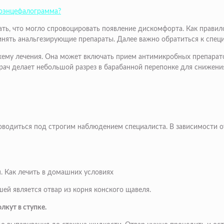
троэнцефалограмма?
ать, что могло спровоцировать появление дискомфорта. Как правил
нять анальгезирующие препараты. Далее важно обратиться к специ
хему лечения. Она может включать прием антимикробных препарато
врач делает небольшой разрез в барабанной перепонке для снижен
оводиться под строгим наблюдением специалиста. В зависимости от
я. Как лечить в домашних условиях
й является отвар из корня конского щавеля.
лкут в ступке.