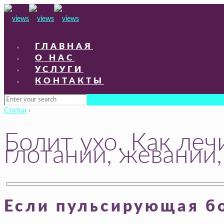
ГЛАВНАЯ
О НАС
УСЛУГИ
КОНТАКТЫ
Статьи
›
Болит ухо. Как леч
глотании, жевании
Если пульсирующая бо