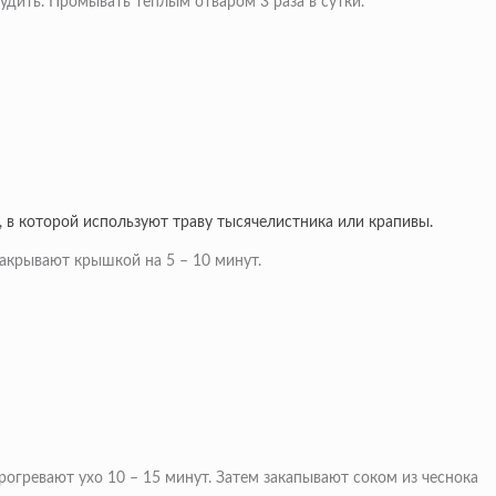
тудить. Промывать тёплым отваром 3 раза в сутки.
, в которой используют траву тысячелистника или крапивы.
акрывают крышкой на 5 – 10 минут.
гревают ухо 10 – 15 минут. Затем закапывают соком из чеснока