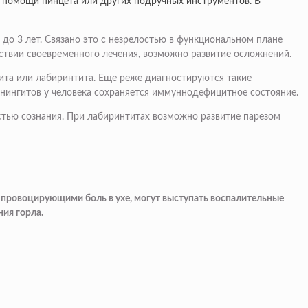
и помощи пинцета или других подручных инструментов. В
 до 3 лет. Связано это с незрелостью в функциональном плане
ствии своевременного лечения, возможно развитие осложнений.
зита или лабиринтита. Еще реже диагностируются такие
нингитов у человека сохраняется иммуннодефицитное состояние.
стью сознания. При лабиринтитах возможно развитие парезом
 провоцирующими боль в ухе, могут выступать воспалительные
ния горла.