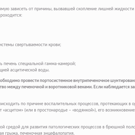
рямую зависеть от причины, вызвавшей скопление лишней жидкости
проходится:
истемы свертываемости крови;
ь печень специальной гамма-камерой;
цией асцитической воды.
 необходимо провести портосистемное внутрипеченочное шунтирован
ство между печеночной и воротниковой венами. Если наблюдается за
сходить по причине воспалительных процессов, протекающих в ор
«асцитом» (или в простонародье – «водянкой»), его возникновение 
ной средой для развития патологических процессов в брюшной поло
ная грыжа, печеночная энцефалопатия.