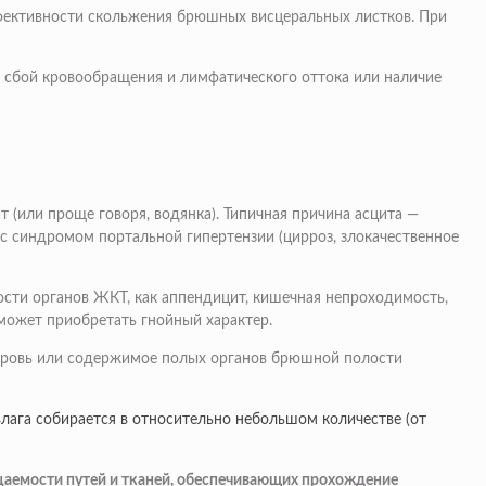
ффективности скольжения брюшных висцеральных листков. При
ь сбой кровообращения и лимфатического оттока или наличие
 (или проще говоря, водянка). Типичная причина асцита —
 с синдромом портальной гипертензии (цирроз, злокачественное
ости органов ЖКТ, как аппендицит, кишечная непроходимость,
может приобретать гнойный характер.
 кровь или содержимое полых органов брюшной полости
влага собирается в относительно небольшом количестве (от
цаемости путей и тканей, обеспечивающих прохождение