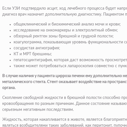
Если УЗИ подтвердило асцит, ход лечебного процесса будет нап
диагноз врач назначит дополнительную диагностику. Пациентом 
общеклинический и биохимический анализ мочи и крови;
исследование на онкомаркеры и электролитный обмен;
обзорный рентген зоны брюшной и грудной полости;
коагулограмма, показывающая уровень функциональности с
сосудистая ангиография;
КТ и МРТ брюшины;
гепатосцинтиграфия, которая даст возможность просмотрет
также может потребоваться лапароскопия совместно с пунк
В случае наличия у пациента цирроза печени ему дополнительно
металлического стента. Стент оказывает воздействие на простран
органа.
Скопление свободной жидкости в брюшной полости способно прои
кровообращения по разным причинам. Данное состояние называют 
серьезным негативным последствиям.
Жидкость, которая накапливается в животе, является благоприят
являться возбудителями таких заболеваний, как перитонит, пупоч