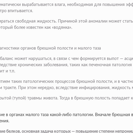
тематически вырабатывается влага, необходимая для повышения э
тро впитывается.
бираться свободная жидкость. Причиной этой аномалии может стат
оторый более известен как «водянка».
агностики органов брюшной полости и малого таза
аланс может нарушаться, в связи с чем формируется выпот — асцит
едствие хронических заболевания, таких как печеночная патология
т и т.п.
тием таких патологических процессов брюшной полости, и в частн
 тракте. При этом нередко, вследствие инфицирования, жидкость 
крытой (тупой) травмы живота. Тогда в брюшную полость попадает
ие в органах малого таза какой-либо патологии. Вначале брюшная 
ения.
ие белков, основная задача которых — повышение степени непрони