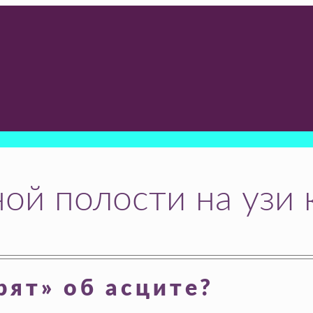
й полости на узи 
рят» об асците?