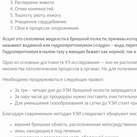
Распирание живота.
Отеки конечностей.
Тошноту, рвоту, изжогу.
Учащенное сердцебиение.
Сбои в процессах опорожнения.
Асцит это скопление жидкости в брюшной полости, причины котор
называют водянкой или гидроперитонеумом («гидро» – вода, перит
Гидроперитонеум в малом тазу у женщин бывает как нормой, так и
Одно из основных достоинств УЗ-исследования — оно не располаг
множества патологических процессов в органах. Но для получени
Необходимо придерживаться следующих правил:
За три – четыре дня до УЗИ брюшной полости запрещается 
За пару часов до процедуры нужно поставить очистительну
Для уменьшения газообразования за сутки до УЗИ стоит пр
Благодаря современным методам УЗИ специалист обнаружит мест
верхняя брюшная область, расположенная непосредственно
зоны, находящиеся под печенью;