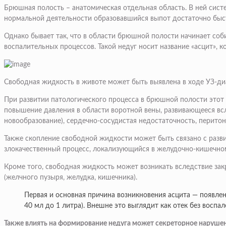
Брюшная полость – анатомическая отдельная область. В ней сис
нормальной деятельности образовавшийся выпот достаточно быс
Однако бывает так, что в области брюшной полости начинает со
воспалительных процессов. Такой недуг носит название «асцит», к
Свободная жидкость в животе может быть выявлена в ходе УЗ-ди
При развитии патологического процесса в брюшной полости этот б
повышение давления в области воротной вены, развивающееся всл
новообразование), сердечно-сосудистая недостаточность, перитони
Также скопление свободной жидкости может быть связано с разви
злокачественный процесс, локализующийся в желудочно-кишечном
Кроме того, свободная жидкость может возникать вследствие за
(желчного пузыря, желудка, кишечника).
Первая и основная причина возникновения асцита — появлен
40 мл до 1 литра). Внешне это выглядит как отек без воспал
Также влиять на формирование недуга может секреторное нарушен