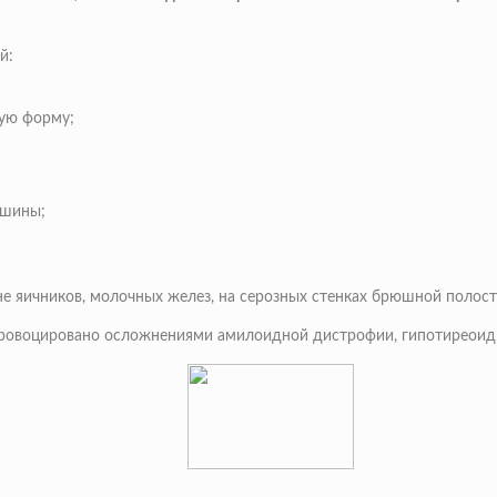
й:
кую форму;
юшины;
е яичников, молочных желез, на серозных стенках брюшной полости
провоцировано осложнениями амилоидной дистрофии, гипотиреоид