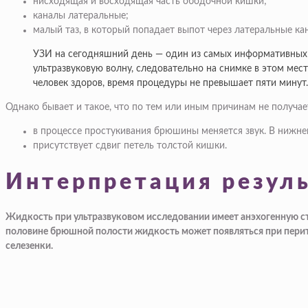
нисходящая и восходящая часть ободочной кишки;
каналы латеральные;
малый таз, в который попадает выпот через латеральные ка
УЗИ на сегодняшний день — один из самых информативных 
ультразвуковую волну, следовательно на снимке в этом мес
человек здоров, время процедуры не превышает пяти минут.
Однако бывает и такое, что по тем или иным причинам не получа
в процессе простукивания брюшины меняется звук. В нижней
присутствует сдвиг петель толстой кишки.
Интерпретация резул
Жидкость при ультразвуковом исследовании имеет анэхогенную стр
половине брюшной полости жидкость может появляться при перитон
селезенки.