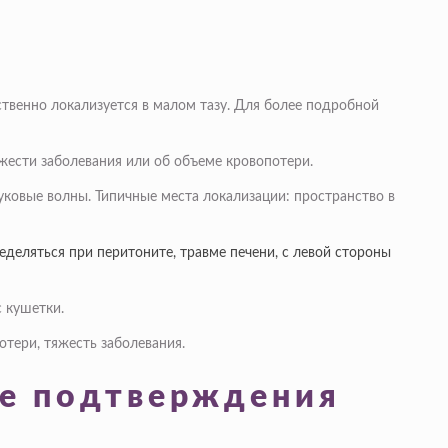
твенно локализуется в малом тазу. Для более подробной
жести заболевания или об объеме кровопотери.
уковые волны. Типичные места локализации: пространство в
деляться при перитоните, травме печени, с левой стороны
с кушетки.
тери, тяжесть заболевания.
ле подтверждения