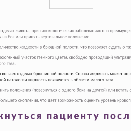
отделах живота, при гинекологических заболеваниях она преимущес
у на бок или принять вертикальное положение.
личество жидкости в брюшной полости, что позволяет судить о тя
эхогенный участок (темного цвета), свободно проводящий ультразв
го таза.
 во всех отделах брюшинной полости. Справа жидкость может опре
кой патологии жидкость появляется в области малого таза.
ить положения (повернуться с одного бока на другой) или встать 
льшего скопления, что дает возможность оценить уровень кровопо
кнуться пациенту пос