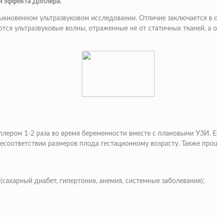
и эффекта Доплера.
обыкновенном ультразвуковом исследовании. Отличие заключается в
я ультразвуковые волны, отраженные не от статичных тканей, а от
лером 1-2 раза во время беременности вместе с плановыми УЗИ. Е
есоответствии размеров плода гестационному возрасту. Также про
(сахарный диабет, гипертония, анемия, системные заболевания);