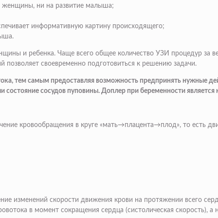
ье женщины, ни на развитие малыша;
еспечивает информативную картину происходящего;
ыша.
нщины и ребенка. Чаще всего общее количество УЗИ процедур за ве
ий позволяет своевременно подготовиться к решению задачи.
ока, тем самым предоставляя возможность предпринять нужные дейс
и состояние сосудов пуповины. Доплер при беременности является
чение кровообращения в круге «мать→плацента→плод», то есть движ
ие изменений скорости движения крови на протяжении всего серд
ровотока в момент сокращения сердца (систолическая скорость), а