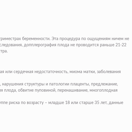
3 триместрах беременности. Эта процедура по ощущениям ничем не
исследования, допплерография плода не проводится раньше 21-22
тра.
ая или сердечная недостаточность, миома матки, заболевания
, нарушения структуры и патологии плаценты, предлежание,
ия плода, обвитие пуповиной, перенашивание, многоплодная
уппе риска по возрасту – младше 18 или старше 35 лет, данные