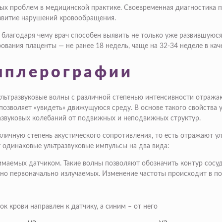
ых проблем в медицинской практике. Своевременная диагностика п
азвитие нарушений кровообращения.
благодаря чему врач способен выявить не только уже развившуюся
вания плаценты — не ранее 18 недель, чаще на 32-34 неделе в кач
пплерографии
е ультразвуковые волны с различной степенью интенсивности отраж
позволяет «увидеть» движущуюся среду. В основе такого свойства 
развуковых колебаний от подвижных и неподвижных структур.
зличную степень акустического сопротивления, то есть отражают у
 одинаковые ультразвуковые импульсы на два вида:
имаемых датчиком. Такие волны позволяют обозначить контур сосуд
о первоначально излучаемых. Изменение частоты происходит в под
ок крови направлен к датчику, а синим – от него