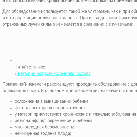
Этот способ изучения кровеносной системы основан на применени
Для обследования используется такой же ультразвук, как и при 
и интерпретации полученных данных. При исследовании фиксируютс
отраженных лучей сильно изменяется в сравнении с изучаемыми.
Читайте также:
Диета при артрозе коленного сустава
ПоказанияГинекологи рекомендуют проходить обследование с доп
ближайшие сроки. В основном допплерометрия назначается при н
осложнения в вынашивании ребенка;
фетоплацентарная недостаточность;
у матери присутствуют хронические и тяжелые заболевания 
резус-конфликт беременной и ребенка;
многоплодная беременность;
неиммунная водянка плода;