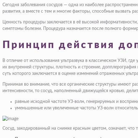
Сегодня заболевания сосудов — одна из наиболее распространенн
развития, а вместе с тем и многие факторы, способные вызвать р
Ценность процедуры заключается в её высокой информативности, 
симптомы болезни. Процедура назначается после полного формиро
Принцип действия до
В отличие от использования ультразвука в классическом УЗИ, гд
их внутренней структуры, плотность и строение, допплерография 
суть которого заключается в оценке изменений отраженных ульт
Принимая во внимание, что все органические структуры имеют ра
интенсивности, то сосуд, наполненный движущейся кровью, делит
равные исходной частоте УЗ-волн, генерируемых и восприн
уменьшенные или увеличенные частоты УЗ-волн относительн
Сосуд, закодированный на снимке красным цветом, означает, что т