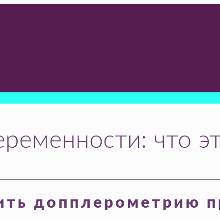
еменности: что это
дить допплерометрию п