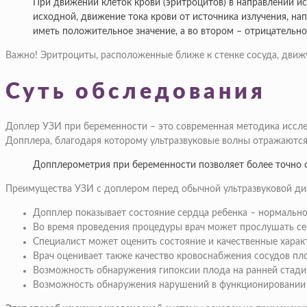
При движении клеток крови (эритроцитов) в направлении и
исходной, движение тока крови от источника излучения, на
иметь положительное значение, а во втором – отрицательно
Важно! Эритроциты, расположенные ближе к стенке сосуда, движу
Суть обследования
Доплер УЗИ при беременности – это современная методика исслед
Допплера, благодаря которому ультразвуковые волны отражаются 
Допплерометрия при беременности позволяет более точно о
Преимущества УЗИ с доплером перед обычной ультразвуковой ди
Допплер показывает состояние сердца ребенка – нормально 
Во время проведения процедуры врач может прослушать сер
Специалист может оценить состояние и качественные характ
Врач оценивает также качество кровоснабжения сосудов пл
Возможность обнаружения гипоксии плода на ранней стади
Возможность обнаружения нарушений в функционировании