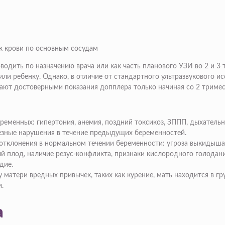
ок крови по основным сосудам
водить по назначению врача или как часть планового УЗИ во 2 и 
или ребенку. Однако, в отличие от стандартного ультразвукового 
тают достоверными показания допплера только начиная со 2 тримес
ременных: гипертония, анемия, поздний токсикоз, ЗППП, дыхательн
ьезные нарушения в течение предыдущих беременностей.
 отклонения в нормальном течении беременности: угроза выкидыша
ый плод, наличие резус-конфликта, признаки кислородного голодан
дие.
 матери вредных привычек, таких как курение, мать находится в гр
.
а