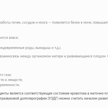
боты почек, сосудов и мозга — появляется белок в моче, повышает
ются вовсе;
ждевременные роды, выкидыш и т.д.).
 взаимосвязь между организмом матери и развивающимся плодом.
о газа;
тв и лекарств;
еременности.
нты является соответствующее состояние кровотока в маточно-пл
тразвуковой допплерографии (УЗДГ) можно считать началом развит