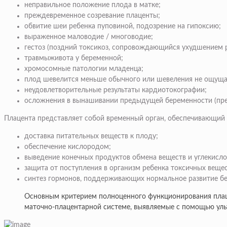
неправильное положение плода в матке;
преждевременное созревание плаценты;
обвитие шеи ребенка пуповиной, подозрение на гипоксию;
выраженное маловодие / многоводие;
гестоз (поздний токсикоз, сопровождающийся ухудшением ра
травмы
живота у беременной;
хромосомные патологии младенца;
плод шевелится меньше обычного или шевеления не ощуща
неудовлетворительные результаты кардиотокографии;
осложнения в вынашивании предыдущей беременности (пре
Плацента представляет собой временный орган, обеспечивающий
доставка питательных веществ к плоду;
обеспечение кислородом;
выведение конечных продуктов обмена веществ и углекислог
защита от поступления в организм ребенка токсичных вещес
синтез гормонов, поддерживающих нормальное развитие б
Основным критерием полноценного функционирования плаце
маточно-плацентарной системе, выявляемые с помощью уль