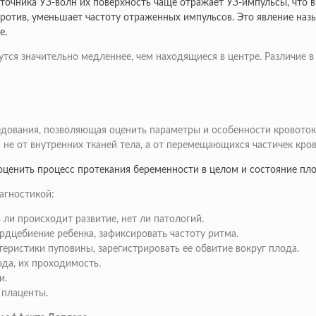
сточника УЗ-волн их поверхность чаще отражает УЗ-импульсы, что
против, уменьшает частоту отраженных импульсов. Это явление назы
е.
тся значительно медленнее, чем находящиеся в центре. Различие 
ования, позволяющая оценить параметры и особенности кровотока 
не от внутренних тканей тела, а от перемещающихся частичек кров
ценить процесс протекания беременности в целом и состояние пло
агностикой:
ли происходит развитие, нет ли патологий.
дцебиение ребенка, зафиксировать частоту ритма.
еристики пуповины, зарегистрировать ее обвитие вокруг плода.
ода, их проходимость.
и.
 плаценты.