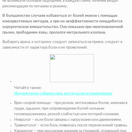
не возникали болевые ощущения, в каждую схему лечения входят
рекомендации по питанию и режиму.
В большинстве случаев избавиться от болей можно с помощью
консервативных методов, а при их неэффективности понадобится
хирургическое вмешательство. Оно показано при межпозвоночной
грыже, прободении язвы, пролапсе митрального клапана.
Выбирать врача, к которому следует записаться на прием, следует в
зависимости от характера боли и ее проявлений:
Читайте также:
Индометацин софарма мазь инструкция по применению
Врач скорой помощи
– при резких, интенсивных болях, жжении в
груди, одышке, при сопровождении болей сильным
головокружением, резкой слабостью или
потерей сознания
.
Невролог
– если боли связаны с нагрузками или движениями.
Травматолог
– если боль появилась после перенесенной травмы.
Кардиолог
– при ощущении жжения за грудиной, отдающей под