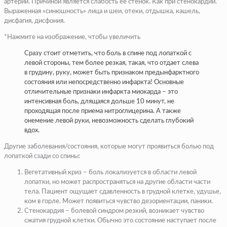
артерии. Причиной является слабость ее стенок. Как при стенокардии.
Выраженная «синюшность» лица и шеи, отеки, отдышка, кашель,
дисфагия, дисфония.
*Нажмите на изображение, чтобы увеличить
Сразу стоит отметить, что боль в спине под лопаткой с
левой стороны, тем более резкая, такая, что отдает слева
в грудину, руку, может быть признаком предынфарктного
состояния или непосредственно инфаркта! Основные
отличительные признаки инфаркта миокарда – это
интенсивная боль, длящаяся дольше 10 минут, не
проходящая после приема нитроглицерина. А также
онемение левой руки, невозможность сделать глубокий
вдох.
Другие заболевания/состояния, которые могут проявиться болью под
лопаткой сзади со спины:
Вегетативный криз – боль локализуется в области левой
лопатки, но может распространяться на другие области части
тела. Пациент ощущает сдавленность в грудной клетке, удушье,
ком в горле. Может появиться чувство дезориентации, паники.
Стенокардия – болевой синдром резкий, возникает чувство
сжатия грудной клетки. Обычно это состояние наступает после