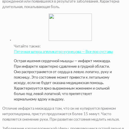
врожденной или появившейся в результате заболевания. Характерна
длительная, покалывающая боль.
Читайте также:
Пяточная шпора аппликатор кузнецова — Все про суставы
Острая ишемия сердечной мышцы — инфаркт миокарда.
При инфаркте характерно сдавление в грудной области.
Оно распространяется от сердца в левую лопатку, руку и
поясницу. Это состояние может привести к летальному
исходу, если не будет оказана медицинская помощь.
Характеризуется ярко выраженным жжением и сильной
болью под левой лопаткой, что препятствует
нормальному вдоху и выдоху.
Отличие инфаркта миокарда в том, что он не купируется приемом
нитроглицерина, приступ продолжается более 15 минут. Часто
появляется онемение руки. При развитии состояния медлить нельзя.
Заболевание кардиологической сферы, проявляющееся острой резью в