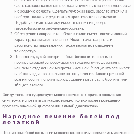
ослабевает. Могут также возникнуть изжога и отрыжка. Боль
часто распространяется на область грудины, в правое подреберье
и брюшную область. Сделать глубокий вдох, расслабиться или
наоборот начать передвигаться практически невозможно.
Подобную симптоматику имеет и спазм пищевода,
газоэзофагальная рефлюксная болезнь.
Обострение панкреатита – боли в спине имеют опоясывающий
характер, возникают внезапно. Может начаться рвота и
расстройство пищеварения, также вероятно повышение
температуры.
Пневмония, сухой плеврит – боль (незначительная или
пронизывающая) сопровождается трудностями с дыханием,
кашлем с отделением мокроты, чиханьем. У пациента возникает
слабость, одышка и сильное потоотделение. Также причиной
возникновения неприятных ощущений могут стать бронхит или
абсцесс легкого.
Ввиду того, что существует много возможных причин появления
симптома, исправить ситуацию можно только после проведения
профессиональной дифференциальной диагностики.
Народное лечение болей под
лопаткой
Причин подобной патологии множество, поэтому определить их можно