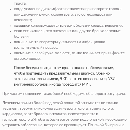
тракта;
когда усиление дискомфорта появляется при повороте головы
или движении рукой, скорее всего, это остеохондроз или
невралгия;
одышкой сопровождается плеврит, болезни сердца, невралгия;
если есть кашель, это пневмония или другие бронхолегочные
болезни;
повышение температуры указывает на инфекционно-
воспалительный процесс;
онемение в левой руке, челюсти, языке возникает при инфаркте,
остеохондрозе.
После беседы с пациентом врач назначает обследование,
чтобы подтвердить предварительный диагноз. Обычно
это анализы крови и мочи, ЭКГ, рентген позвоночника, УЗИ
внутренних органов, иногда проводится МРТ.
При частом появлении таких болей необходимо обследоваться у врача.
Лечением причин болей под левой лопаткой занимается не только
терапевт, требуется консультация невропатолога, травматолога,
кардиолога, вертебролога, психиатра, психотерапевта и
гастроэнтеролога.Чтобы избавиться от боли под лопаткой, необходимо
устранить заболевание, которое ее провоцирует. По какой бы причине