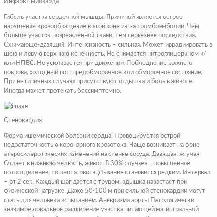
Инфаркт миокарда
Гибель участка сердечной мышцы. Причиной является острое
нарушение кровообращение в этой зоне из-за тромбоэмболии. Чем
больше участок поврежденной ткани, тем серьезнее последствия.
Сжимающе-давящий. Интенсивность – сильная. Может иррадиировать в
шею и левую верхнюю конечность. Не снимается нитроглицерином и/
или НПВС. Не усиливается при движении. Побледнение кожного
покрова, холодный пот, предобморочное или обморочное состояние.
При нетипичных случаях присутствуют отдышка и боль в животе.
Иногда может протекать бессимптомно.
Стенокардия
Форма ишемической болезни сердца. Провоцируется острой
недостаточностью коронарного кровотока. Чаще возникает на фоне
атеросклеротических изменений на стенке сосуда. Давящая, жгучая.
Отдает в нижнюю челюсть, живот. В 30% случаев – повышенное
потоотделение, тошнота, рвота. Дыхание становится редким. Интервал
– от 2 сек. Каждый шаг дается с трудом, одышка нарастает при
физической нагрузке. Даже 50-100 м при сильной стенокардии могут
стать для человека испытанием. Аневризма аорты Патологически
значимое локальное расширение участка питающей магистральной