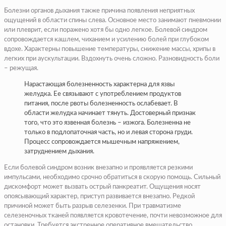
Болезни органов дыхания также причина появления неприятных
ощущений в области спины слева. Основное место занимают пневмонии
или плеврит, если поражено хотя бы одно легкое. Болевой синдром
сопровождается кашлем, чиханием и усилению болей при глубоком
вдохе. Характерны повышение температуры, снижение массы, хрипы в
легких при аускультации. Вздохнуть очень сложно. Разновидность боли
– режущая.
Нарастающая болезненность характерна для язвы
желудка. Ее связывают с употреблением продуктов
питания, после рвоты болезненность ослабевает. В
области желудка начинает тянуть. Достоверный признак
того, что это язвенная болезнь – изжога. Болезненна не
только в подлопаточная часть, но и левая сторона груди.
Процесс сопровождается мышечным напряжением,
затруднением дыхания.
Если болевой синдром возник внезапно и проявляется резкими
импульсами, необходимо срочно обратиться в скорую помощь. Сильный
дискомфорт может вызвать острый панкреатит. Ощущения носят
опоясывающий характер, приступ развивается внезапно. Редкой
причиной может быть разрыв селезенки. При травматизме
селезеночных тканей появляется кровотечение, почти невозможное для
остановки. Требуется экстренное оперативное вмешательство.