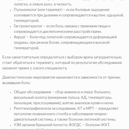
лопатку, в левую руку, в челюсть.
Пульмонолог
(или терапевт)
– если болевые ощущения
усиливаются при дыхании и сопровождаются кашлем, одышкой,
температурой.
Гастроэнтеролог
– если боль связана с приемами пищи и
сопровождается диспепсическими расстройствами.
Хирург
– боли под лопаткой сопровождаются деформацией
грудины, при резких болях, сопровождающихся высокой
температурой.
Если самостоятельно определиться с выбором врача затруднительно,
стоит обратиться к терапевту, который по результатам обследования
назначит прием у узкого специалиста.
Диагностические мероприятия назначаются в зависимости от причин,
вызвавших боль:
Общее обследование – сбор анамнеза и опрос больного,
визуальный осмотр (измерение пульса, АД, температуры,
пальпация, прослушивание), взятие анализов крови и мочи.
Рентгенографическое исследование,
КТ
и
МРТ
– определяет
патологии позвоночного столба и заболевания опорно-
двигательной системы, а также болезни легочной системы.
УЗИ
органов брюшной полости, ФЭГДС – болезни ЖКТ.