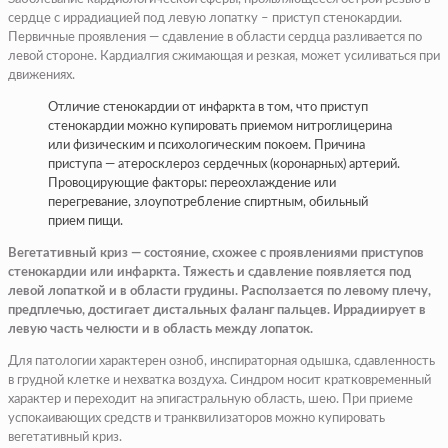
сердце с иррадиацией под левую лопатку – приступ стенокардии.
Первичные проявления — сдавление в области сердца разливается по
левой стороне. Кардиалгия сжимающая и резкая, может усиливаться при
движениях.
Отличие стенокардии от инфаркта в том, что приступ
стенокардии можно купировать приемом нитроглицерина
или физическим и психологическим покоем. Причина
приступа — атеросклероз сердечных (коронарных) артерий.
Провоцирующие факторы: переохлаждение или
перегревание, злоупотребление спиртным, обильный
прием пищи.
Вегетативный криз — состояние, схожее с проявлениями приступов
стенокардии или инфаркта. Тяжесть и сдавление появляется под
левой лопаткой и в области грудины. Расползается по левому плечу,
предплечью, достигает дистальных фаланг пальцев. Иррадиирует в
левую часть челюсти и в область между лопаток.
Для патологии характерен озноб, инспираторная одышка, сдавленность
в грудной клетке и нехватка воздуха. Синдром носит кратковременный
характер и переходит на эпигастральную область, шею. При приеме
успокаивающих средств и транквилизаторов можно купировать
вегетативный криз.