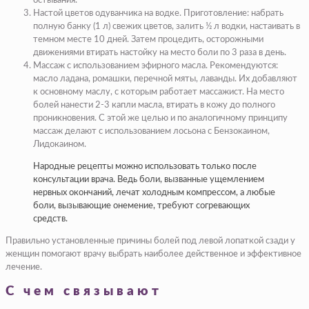
остывания.
Настой цветов одуванчика на водке. Приготовление: набрать
полную банку (1 л) свежих цветов, залить ½ л водки, настаивать в
темном месте 10 дней. Затем процедить, осторожными
движениями втирать настойку на место боли по 3 раза в день.
Массаж с использованием
эфирного масла
. Рекомендуются:
масло ладана, ромашки, перечной мяты, лаванды. Их добавляют
к основному маслу, с которым работает массажист. На место
болей нанести 2-3 капли масла, втирать в кожу до полного
проникновения. С этой же целью и по аналогичному принципу
массаж делают с использованием лосьона с Бензокаином,
Лидокаином.
Народные рецепты можно использовать только после
консультации врача. Ведь боли, вызванные ущемлением
нервных окончаний, лечат холодным компрессом, а любые
боли, вызывающие онемение, требуют согревающих
средств.
Правильно установленные причины болей под левой лопаткой сзади у
женщин помогают врачу выбрать наиболее действенное и эффективное
лечение.
С чем связывают