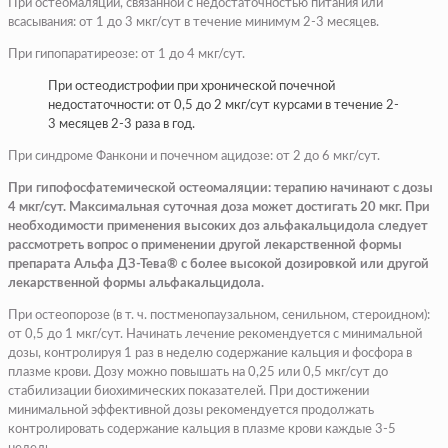
При остеомаляции, связанной с недостаточностью питания или
всасывания: от 1 до 3 мкг/сут в течение минимум 2-3 месяцев.
При гипопаратиреозе: от 1 до 4 мкг/сут.
При остеодистрофии при хронической почечной
недостаточности: от 0,5 до 2 мкг/сут курсами в течение 2-
3 месяцев 2-3 раза в год.
При синдроме Фанкони и почечном ацидозе: от 2 до 6 мкг/сут.
При гипофосфатемической остеомаляции: терапию начинают с дозы
4 мкг/сут. Максимальная суточная доза может достигать 20 мкг. При
необходимости применения высоких доз альфакальцидола следует
рассмотреть вопрос о применении другой лекарственной формы
препарата Альфа ДЗ-Тева® с более высокой дозировкой или другой
лекарственной формы альфакальцидола.
При остеопорозе (в т. ч. постменопаузальном, сенильном, стероидном):
от 0,5 до 1 мкг/сут. Начинать лечение рекомендуется с минимальной
дозы, контролируя 1 раз в неделю содержание кальция и фосфора в
плазме крови. Дозу можно повышать на 0,25 или 0,5 мкг/сут до
стабилизации биохимических показателей. При достижении
минимальной эффективной дозы рекомендуется продолжать
контролировать содержание кальция в плазме крови каждые 3-5