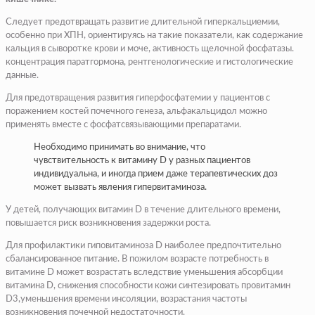
Следует предотвращать развитие длительной гиперкальциемии,
особенно при ХПН, ориентируясь на такие показатели, как содержание
кальция в сыворотке крови и моче, активность щелочной фосфатазы.
концентрация паратгормона, рентгенологические и гистологические
данные.
Для предотвращения развития гиперфосфатемии у пациентов с
поражением костей почечного генеза, альфакальцидол можно
применять вместе с фосфатсвязывающими препаратами.
Необходимо принимать во внимание, что
чувствительность к витамину D у разных пациентов
индивидуальна, и иногда прием даже терапевтических доз
может вызвать явления гипервитаминоза.
У детей, получающих витамин D в течение длительного времени,
повышается риск возникновения задержки роста.
Для профилактики гиповитаминоза D наиболее предпочтительно
сбалансированное питание. В пожилом возрасте потребность в
витамине D может возрастать вследствие уменьшения абсорбции
витамина D, снижения способности кожи синтезировать провитамин
D3,уменьшения времени инсоляции, возрастания частоты
возникновения почечной недостаточности.