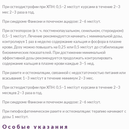
При остеодистрофии при ХПН: 0,5–2 мкг/сут курсами в течение 2–3
мес 2–3 раза в год.
При синдроме Фанкони и почечном ацидозе: 2–6 мкг/сут.
При остеопорозе (в т. ч. постменопаузальном, сенильном, стероидном):
0,5–1 мкг/сут. Лечение рекомендуется начинать с минимальной дозы,
контролируя 1 раз в неделю содержание кальция и фосфора в плазме
крови. Дозу можно повышать на 0,25 или 0,5 мкг/сут до стабилизации
биохимических показателей. При достижении минимальной
эффективной дозы рекомендуется продолжать контролировать
содержание кальция в плазме крови каждые 3–5 нед.
При рахите и остеомаляции, связанной с недостаточностью питания или
всасывания: 1–3 мкг/сут в течение минимум 2–3 мес.
При остеодистрофии при ХПН: 0,5–1 мкг/сут курсами в течение 2–3
месяцев 2–3 раза в год.
При синдроме Фанкони и почечном ацидозе: 2–6 мкг/сут.
При гипофосфатемическом рахите и остеомаляции: терапию начинают с
дозы 1 мкг/сут.
Особые указания