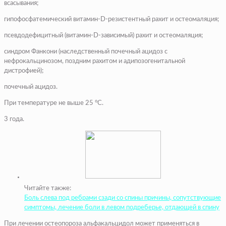
всасывания;
гипофосфатемический витамин-D-резистентный рахит и остеомаляция;
псевдодефицитный (витамин-D-зависимый) рахит и остеомаляция;
синдром Фанкони (наследственный почечный ацидоз с
нефрокальцинозом, поздним рахитом и адипозогенитальной
дистрофией);
почечный ацидоз.
При температуре не выше 25 °C.
3 года.
Читайте также:
Боль слева под ребрами сзади со спины причины, сопутствующие
симптомы, лечение боли в левом подреберье, отдающей в спину
При лечении остеопороза альфакальцидол может применяться в