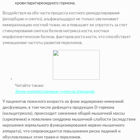
крови паратиреоидного гормона.
Воздействуя на обе части процесса костного ремоделирования
(резорбцию и синтез), альфакальцидол не только увеличивает
минерализацию костной ткани, но и повышает ее упругость за счет
стимулирования синтеза белков матрикса кости, костных
морфогенетических белков, факторов роста кости, что способствует
уменьшению частоты развития переломов.
Читайте также:
Зачем компрессионные чулки на операцию
У пациентов пожилого возраста на фоне эндокринно-иммунной
дисфункции, в том числе дефицита продукции D-гормона
(кальцитриола), происходит снижение общей мышечной массы
(саркопения) и появление синдрома мышечной слабости (вследствие
нарушения нормального функционирования нервно-мышечного
аппарата), что сопровождается повышением риска падений и
обусловленных этим травм и переломов.