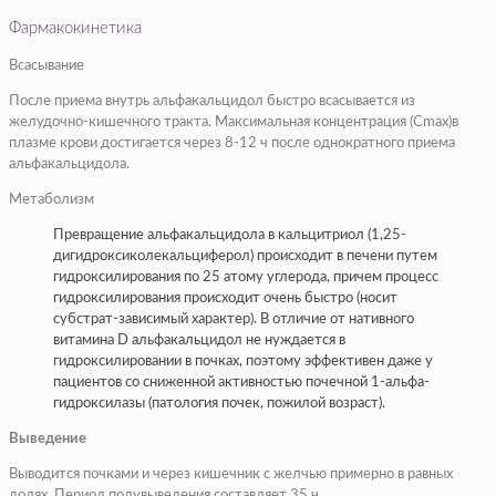
Фармакокинетика
Всасывание
После приема внутрь альфакальцидол быстро всасывается из
желудочно-кишечного тракта. Максимальная концентрация (Cmax)в
плазме крови достигается через 8-12 ч после однократного приема
альфакальцидола.
Метаболизм
Превращение альфакальцидола в кальцитриол (1,25-
дигидроксиколекальциферол) происходит в печени путем
гидроксилирования по 25 атому углерода, причем процесс
гидроксилирования происходит очень быстро (носит
субстрат-зависимый характер). В отличие от нативного
витамина D альфакальцидол не нуждается в
гидроксилировании в почках, поэтому эффективен даже у
пациентов со сниженной активностью почечной 1-альфа-
гидроксилазы (патология почек, пожилой возраст).
Выведение
Выводится почками и через кишечник с желчью примерно в равных
долях. Период полувыведения составляет 35 ч.