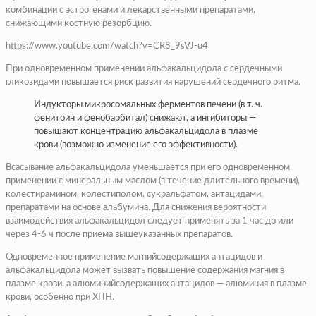
комбинации с эстрогенами и лекарственными препаратами,
снижающими костную резорбцию.
https://www.youtube.com/watch?v=CR8_9sVJ-u4
При одновременном применении альфакальцидола с сердечными
гликозидами повышается риск развития нарушений сердечного ритма.
Индукторы микросомальных ферментов печени (в т. ч.
фенитоин и фенобарбитал) снижают, а ингибиторы —
повышают концентрацию альфакальцидола в плазме
крови (возможно изменение его эффективности).
Всасывание альфакальцидола уменьшается при его одновременном
применении с минеральным маслом (в течение длительного времени),
колестирамином, колестиполом, сукральфатом, антацидами,
препаратами на основе альбумина. Для снижения вероятности
взаимодействия альфакальцидол следует применять за 1 час до или
через 4-6 ч после приема вышеуказанных препаратов.
Одновременное применение магнийсодержащих антацидов и
альфакальцидола может вызвать повышение содержания магния в
плазме крови, а алюминийсодержащих антацидов — алюминия в плазме
крови, особенно при ХПН.