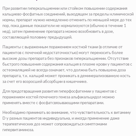
При развитии гиперкальциемии или стойком повышении содержания
кальциево-фосфатных соединений, выходящем за пределы клинической
нормы, препарат нужно немедленно отменить по меньшей мере до тех
пор, пока данные показатели не нормализуются (обычно в течение 1
нед), затем применение препарата можно возобновить в дозе,
составляющей половину предыдущей.
Пациенты с выраженным поражением костной ткани (в отличие от
пациентов с почечной недостаточностью) могут переносить более
высокие дозы препарата без признаков гиперкальциемии. Отсутствие
быстрого повышения содержания кальция в плазме крови у пациентов с
остеомаляцией не всегда означает, что должна быть повышена доза
препарата, т.к. кальций может проникать в деминерализованную кость
за счет его возросшей абсорбции в кишечнике.
Для предотвращения развития гиперфосфатемии у пациентов с
поражением костей почечного генеза альфакальцидол можно
применять вместе с фосфатсвязывающими препаратами.
Необходимо принимать во внимание, что чувствительность к витамину
D у разных пациентов индивидуальна, и иногда применение даже
терапевтических доз может сопровождаться симптомами
гипервитаминоза.