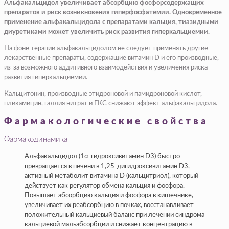
Альфакальцидол увеличивает абсорбцию фосфорсодержащих
препаратов и риск возникновения гиперфосфатемии. Одновременное
применение альфакальцидола с препаратами кальция, тиазидными
диуретиками может увеличить риск развития гиперкальциемии.
На фоне терапии альфакальцидолом не следует применять другие
лекарственные препараты, содержащие витамин D и его производные,
из-за возможного аддитивного взаимодействия и увеличения риска
развития гиперкальциемии.
Кальцитонин, производные этидроновой и памидроновой кислот,
пликамицин, галлия нитрат и ГКС снижают эффект альфакальцидола.
Фармакологические свойства
Фармакодинамика
Альфакальцидол (1α-гидроксивитамин D3) быстро
превращается в печени в 1,25-дигидроксивитамин D3,
активный метаболит витамина D (кальцитриол), который
действует как регулятор обмена кальция и фосфора.
Повышает абсорбцию кальция и фосфора в кишечнике,
увеличивает их реабсорбцию в почках, восстанавливает
положительный кальциевый баланс при лечении синдрома
кальциевой мальабсорбции и снижает концентрацию в