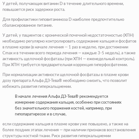
У детей, получающих витамин D в течение длительного времени,
повышается риск задержки роста.
Для профилактики гиповитаминоза D наиболее предпочтительно
сбалансированное питание.
У детей, у пациентов с хронической почечной недостаточностью (ХПН)
необходимо регулярно контролировать содержание кальция и фосфатов
в плазме крови (в начале лечения — 1 раз в неделю, при достижении
Сmах и в течении всего периода лечения — каждые 3-5 недель), а также
активность щелочной фосфатазы (при ХПН — еженедельный контроль).
При ХПН требуется предварительная коррекция гиперфосфатемии.
При нормализации активности щелочной фосфатазы в плазме крови
дозу препарата Альфа ДЗ-Тева® необходимо снизить, что позволит
избежать развития гиперкальциемии.
В начале лечения Альфа ДЗ-Тева® рекомендуется
измерение содержания кальция, особенно при состояниях
без значительного поражения костей, например, при
гипопаратиреозе и в случае,
если содержание кальция в плазме крови уже повышено, а также на
более поздних этапах лечения — при наличии признаков восстановления
структуры костной ткани. Риск развития гиперкальциемии