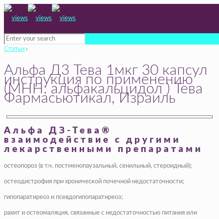
Статьи
›
Альфа Д3 Тева 1мкг 30 капсул
инструкция по применению
(МНН: альфакальцидол ) Тева
Фармасьютикал, Израиль
Альфа ДЗ-Тева®
взаимодействие с другими
лекарственными препаратами
остеопороз (в т.ч. постменопаузальный, сенильный, стероидный);
остеодистрофия при хронической почечной недостаточности;
гипопаратиреоз и псевдогипопаратиреоз;
рахит и остеомаляция, связанные с недостаточностью питания или