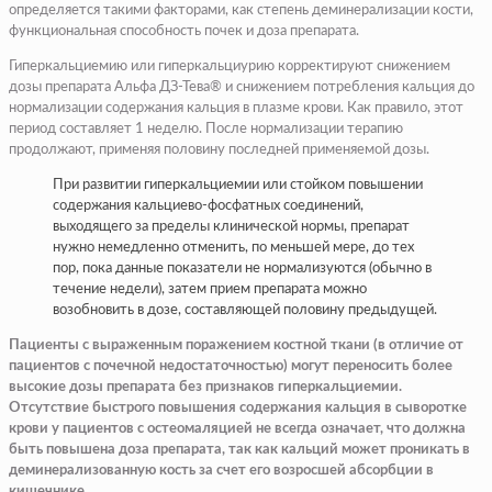
определяется такими факторами, как степень деминерализации кости,
функциональная способность почек и доза препарата.
Гиперкальциемию или гиперкальциурию корректируют снижением
дозы препарата Альфа ДЗ-Тева® и снижением потребления кальция до
нормализации содержания кальция в плазме крови. Как правило, этот
период составляет 1 неделю. После нормализации терапию
продолжают, применяя половину последней применяемой дозы.
При развитии гиперкальциемии или стойком повышении
содержания кальциево-фосфатных соединений,
выходящего за пределы клинической нормы, препарат
нужно немедленно отменить, по меньшей мере, до тех
пор, пока данные показатели не нормализуются (обычно в
течение недели), затем прием препарата можно
возобновить в дозе, составляющей половину предыдущей.
Пациенты с выраженным поражением костной ткани (в отличие от
пациентов с почечной недостаточностью) могут переносить более
высокие дозы препарата без признаков гиперкальциемии.
Отсутствие быстрого повышения содержания кальция в сыворотке
крови у пациентов с остеомаляцией не всегда означает, что должна
быть повышена доза препарата, так как кальций может проникать в
деминерализованную кость за счет его возросшей абсорбции в
кишечнике.