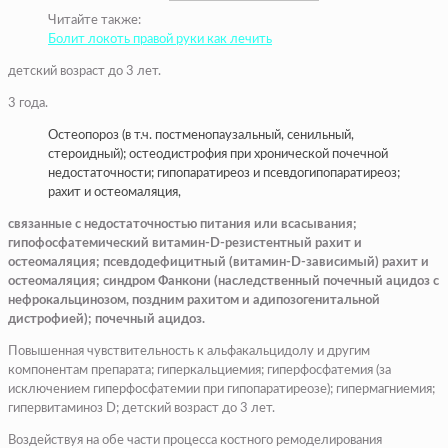
Читайте также:
Болит локоть правой руки как лечить
детский возраст до 3 лет.
3 года.
Остеопороз (в т.ч. постменопаузальный, сенильный,
стероидный); остеодистрофия при хронической почечной
недостаточности; гипопаратиреоз и псевдогипопаратиреоз;
рахит и остеомаляция,
связанные с недостаточностью питания или всасывания;
гипофосфатемический витамин-D-резистентный рахит и
остеомаляция; псевдодефицитный (витамин-D-зависимый) рахит и
остеомаляция; синдром Фанкони (наследственный почечный ацидоз с
нефрокальцинозом, поздним рахитом и адипозогенитальной
дистрофией); почечный ацидоз.
Повышенная чувствительность к альфакальцидолу и другим
компонентам препарата; гиперкальциемия; гиперфосфатемия (за
исключением гиперфосфатемии при гипопаратиреозе); гипермагниемия;
гипервитаминоз D; детский возраст до 3 лет.
Воздействуя на обе части процесса костного ремоделирования