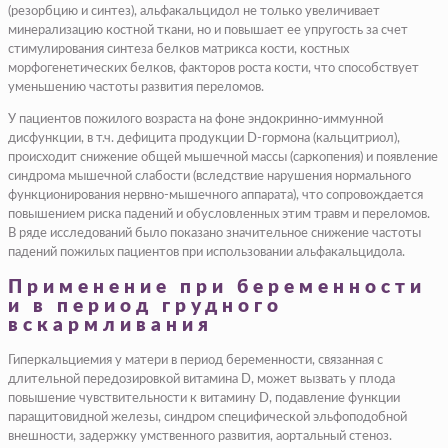
(резорбцию и синтез), альфакальцидол не только увеличивает
минерализацию костной ткани, но и повышает ее упругость за счет
стимулирования синтеза белков матрикса кости, костных
морфогенетических белков, факторов роста кости, что способствует
уменьшению частоты развития переломов.
У пациентов пожилого возраста на фоне эндокринно-иммунной
дисфункции, в т.ч. дефицита продукции D-гормона (кальцитриол),
происходит снижение общей мышечной массы (саркопения) и появление
синдрома мышечной слабости (вследствие нарушения нормального
функционирования нервно-мышечного аппарата), что сопровождается
повышением риска падений и обусловленных этим травм и переломов.
В ряде исследований было показано значительное снижение частоты
падений пожилых пациентов при использовании альфакальцидола.
Применение при беременности
и в период грудного
вскармливания
Гиперкальциемия у матери в период беременности, связанная с
длительной передозировкой витамина D, может вызвать у плода
повышение чувствительности к витамину D, подавление функции
паращитовидной железы, синдром специфической эльфоподобной
внешности, задержку умственного развития, аортальный стеноз.