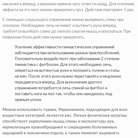
наклонить вперед, а верхнюю прямую ногу отвести назад. Для усиления
эффекта на эту ногу можно прикрепить груз. Действия повторяют 5 раз.
С помощью следующего упражнения можно выпрямить спину при
сколиозе. Необходимо лечь на живот и вытянуть руки вперед,
требуется выгибать спину до легкого сжатия мышц и опускаться. При
появлении боли действия нужно прекратить.
Усиление эффективности гимнастических упражнений
наблюдается при использовании разных приспособлений.
Положительно воздействует при заболевании 2 степени
гимнастика с фитболом. Для этого необходимо лечь,
опереться на вытянутые руки и положить голени и стопы
на мяч. После этого руки нужно переставлять и медленно
передвигаться вперед. Для выполнения другого
упражнения потребуется лечь спиной на фитбол и
поставить ноги на пол так, чтобы они находились под
прямым углом.
Можно использовать турник. Упражнением, подходящим для всех
возрастных категорий, является вис. Легкая физическая нагрузка
способствует укреплению мышц спины и мускулатуры рук,
нормализации кровообращения и сокращению болезненных
ощущений в поясничном отделе, а также помогает выровнять