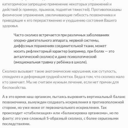
категорически запрещено применение некоторых упражнений и
действий (к примеру, прыжков, поднятия тяжестей). Противопоказаны
физические упражнения, увеличивающие гибкость позвоночника и
приводящие к его перерастяжению и ухудшению состояния Вашего
здоровья.
Часто сколиоз встречается при различных заболеваниях
опорно-двигательного аппарата, нервной системы,
диффузных поражениях соединительной ткани, может
носить рефлекторный характер (например, при болях — это
анталгический сколиоз) и даже психологический
(эмоциональная травма у ребёнка в школе).
Сколиоз вызывает такие анатомические нарушения, как сутулость,
спондилез и деформация грудной клетки. Беда в том, что сколиоз мало
кто замечает. Мы не считаем нужным лечение, если нет причин для
беспокойства.
А в это время наш организм, пытаясь выровнять вертикальный баланс
позвоночника, вынужден создавать искривления в противоположной
стороне, но уже ниже от первоначального искривления. Так
происходит «стабилизация» или «балансировка организма», но по
факту: это уже сложный S-образный сколиоз, с более серьезными
последствиями.