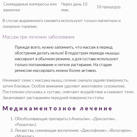
Скипидарные компрессы или
Через день 10
10 процедур.
ванночки
мин.
В случае выраженного синовита используют только магнитную и
лазерную терапию.
Массаж при лечении заболевания
Прежде всего, нужно запомнить, что массаж в период
обострения делать нельзя! В подостром периоде мышцы
массируют в обычном режиме, а для сустава используют
только поглаживание и легкое растирание. На стадии
ремиссии массировать можно более активно.
Начинают сеанс с массажа мышц голени: сначала задняя поверхность,
затем боковые. Особое внимание уделяют ахилловому сухожилию.
Постепенно спускаясь к суставу, смягчают воздействие и снижают темп.
Заканчивают растиранием передней поверхности стопы.
Медикаментозное лечение
Обезболивающие препараты («Анальгин», «Дексалгин»,
«Реналган»).
Лекарства, снимающие воспаление: «Диклофенак», «Вольтарен»,
«Мовалис».