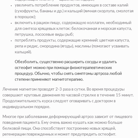
увеличить потребление продуктов, имеющих в составе калий
(сухофрукты, бананы и др.) и кальций (яичная скорлупа, смолотая
в порошок);
включить в рацион пищу, содержащую коллаген, необходимый
для синтеза хрящевых клеток: белокочанная и морская капуста,
петрушка, лососевые виды рыб;
потреблять продукты, содержащие кремний: цветная капуста,
репа и редис, смородина (ягоды), маслины (помогают усваивать
кальций).
Обезболить, существенно расширить сосуды и удалить
остеофит можно при помощи физиотерапевтических
процедур. Обычно, чтобы снять симптомы артроза любой
степени применяют магнитотерапию.
Лечение магнитом проводят 2-3 раза в сутки. Во время процедуры
совершают круговые движения по часовой стрелке в течение 15 минут.
Продолжительность курса следует оговаривать с доктором в
индивидуальном порядке.
Многое при заболевании деформирующий артроз зависит от пищевого
поведения пациента. Ему очень важно кушать как можно больше
белковой пищи. Она способствует построению новых хрящей,
регенерации поврежденных и может предупредить остеофит.