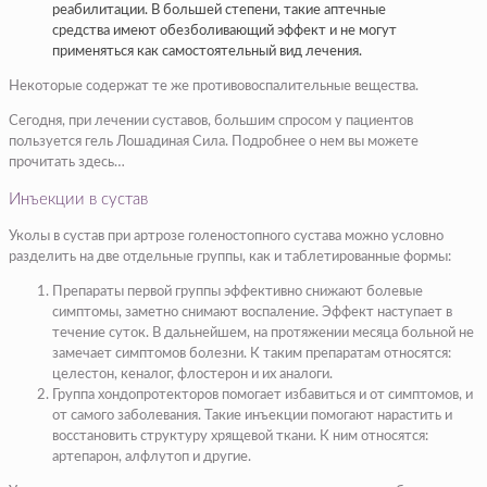
реабилитации. В большей степени, такие аптечные
средства имеют обезболивающий эффект и не могут
применяться как самостоятельный вид лечения.
Некоторые содержат те же противовоспалительные вещества.
Сегодня, при лечении суставов, большим спросом у пациентов
пользуется гель Лошадиная Сила. Подробнее о нем вы можете
прочитать здесь…
Инъекции в сустав
Уколы в сустав при артрозе голеностопного сустава можно условно
разделить на две отдельные группы, как и таблетированные формы:
Препараты первой группы эффективно снижают болевые
симптомы, заметно снимают воспаление. Эффект наступает в
течение суток. В дальнейшем, на протяжении месяца больной не
замечает симптомов болезни. К таким препаратам относятся:
целестон, кеналог, флостерон и их аналоги.
Группа хондопротекторов помогает избавиться и от симптомов, и
от самого заболевания. Такие инъекции помогают нарастить и
восстановить структуру хрящевой ткани. К ним относятся:
артепарон,
алфлутоп
и другие.