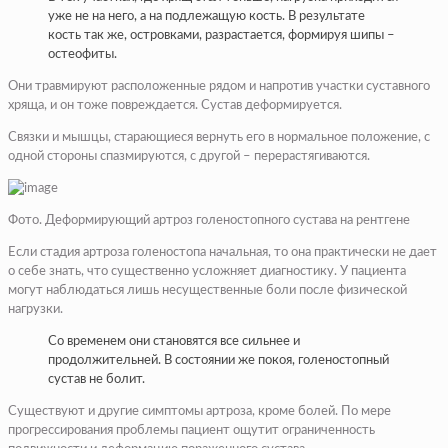
уже не на него, а на подлежащую кость. В результате
кость так же, островками, разрастается, формируя шипы –
остеофиты.
Они травмируют расположенные рядом и напротив участки суставного
хряща, и он тоже повреждается. Сустав деформируется.
Связки и мышцы, старающиеся вернуть его в нормальное положение, с
одной стороны спазмируются, с другой – перерастягиваются.
Фото. Деформирующий артроз голеностопного сустава на рентгене
Если стадия артроза голеностопа начальная, то она практически не дает
о себе знать, что существенно усложняет диагностику. У пациента
могут наблюдаться лишь несущественные боли после физической
нагрузки.
Со временем они становятся все сильнее и
продолжительней. В состоянии же покоя, голеностопный
сустав не болит.
Существуют и другие симптомы артроза, кроме болей. По мере
прогрессирования проблемы пациент ощутит ограниченность