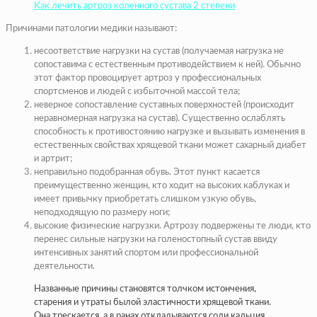
Как лечить артроз коленного сустава 2 степени
Причинами патологии медики называют:
несоответствие нагрузки на сустав (получаемая нагрузка не
сопоставима с естественным противодействием к ней). Обычно
этот фактор провоцирует артроз у профессиональных
спортсменов и людей с избыточной массой тела;
неверное сопоставление суставных поверхностей (происходит
неравномерная нагрузка на сустав). Существенно ослаблять
способность к противостоянию нагрузке и вызывать изменения в
естественных свойствах хрящевой ткани может сахарный диабет
и артрит;
неправильно подобранная обувь. Этот пункт касается
преимущественно женщин, кто ходит на высоких каблуках и
имеет привычку приобретать слишком узкую обувь,
неподходящую по размеру ноги;
высокие физические нагрузки. Артрозу подвержены те люди, кто
перенес сильные нагрузки на голеностопный сустав ввиду
интенсивных занятий спортом или профессиональной
деятельности.
Названные причины становятся толчком истончения,
старения и утраты былой эластичности хрящевой ткани.
Она трескается, а в ранах откладываются соли кальция,