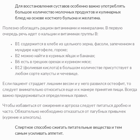
Для восстановления суставов особенно важно употреблять
большое количество молочных продуктов и кулинарных
блюд на основе костного бульона и желатина.
Полезно обогащать рацион витаминами и минералами. В первую
очередь речь идет о кальции и витаминах группы В:
В1 содержится в хлебе из цельного зерна, фасоли, запеченном в
мундире картофеле, горохе;
В2 можно найти в куриных яйцах и бананах;
В6 есть в грецких орехах и курином мясе;
В12 (фолиевая кислота) в большом количестве присутствует в
любом сорте капусты и чечевице.
Если пациент страдает лишним весом и у него развился остеофит, то
следует внимательно относиться еще и к манере принятия пищи. Всегда
важно придерживаться определенных правил.
Чтобы избавиться от ожирения и артроза следует питаться дробно и
часто. Обязательно необходимо отказаться от пагубных привычек
(курение и алкоголь).
Спиртное способно сжигать питательные вещества и тем
самым усиливать аппетит.