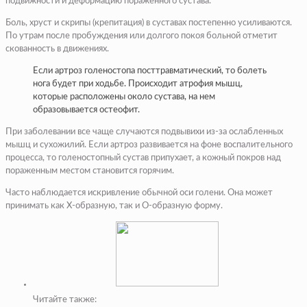
подвижности и деформацию пораженного сустава.
Боль, хруст и скрипы (крепитация) в суставах постепенно усиливаются.
По утрам после пробуждения или долгого покоя больной отметит
скованность в движениях.
Если артроз голеностопа посттравматический, то болеть
нога будет при ходьбе. Происходит атрофия мышц,
которые расположены около сустава, на нем
образовывается остеофит.
При заболевании все чаще случаются подвывихи из-за ослабленных
мышц и сухожилий. Если артроз развивается на фоне воспалительного
процесса, то голеностопный сустав припухает, а кожный покров над
пораженным местом становится горячим.
Часто наблюдается искривление обычной оси голени. Она может
принимать как Х-образную, так и О-образную форму.
Читайте также: