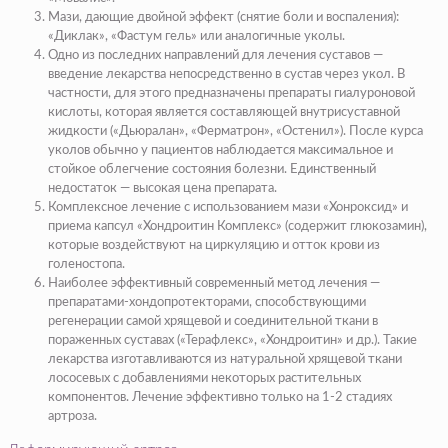
Мази, дающие двойной эффект (снятие боли и воспаления):
«Диклак», «Фастум гель» или аналогичные уколы.
Одно из последних направлений для лечения суставов —
введение лекарства непосредственно в сустав через укол. В
частности, для этого предназначены препараты гиалуроновой
кислоты, которая является составляющей внутрисуставной
жидкости («Дьюралан», «Ферматрон», «Остенил»). После курса
уколов обычно у пациентов наблюдается максимальное и
стойкое облегчение состояния болезни. Единственный
недостаток — высокая цена препарата.
Комплексное лечение с использованием мази «Хонроксид» и
приема капсул «Хондроитин Комплекс» (содержит глюкозамин),
которые воздействуют на циркуляцию и отток крови из
голеностопа.
Наиболее эффективный современный метод лечения —
препаратами-хондопротекторами, способствующими
регенерации самой хрящевой и соединительной ткани в
пораженных суставах («Терафлекс», «Хондроитин» и др.). Такие
лекарства изготавливаются из натуральной хрящевой ткани
лососевых с добавлениями некоторых растительных
компонентов. Лечение эффективно только на 1-2 стадиях
артроза.