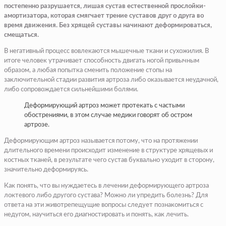
постепенно разрушается, лишая сустав естественной прослойки-
амортизатора, которая смягчает трение суставов друг о друга во
время движения. Без хрящей суставы начинают деформироваться,
смещаться.
В негативный процесс вовлекаются мышечные ткани и сухожилия. В
итоге человек утрачивает способность двигать ногой привычным
образом, а любая попытка сменить положение стопы на
заключительной стадии развития артроза либо оказывается неудачной,
либо сопровождается сильнейшими болями.
Деформирующий артроз может протекать с частыми
обострениями, в этом случае медики говорят об остром
артрозе.
Деформирующим артроз называется потому, что на протяжении
длительного времени происходит изменение в структуре хрящевых и
костных тканей, в результате чего сустав буквально уходит в сторону,
значительно деформируясь.
Как понять, что вы нуждаетесь в лечении деформирующего артроза
локтевого либо другого сустава? Можно ли упредить болезнь? Для
ответа на эти животрепещущие вопросы следует познакомиться с
недугом, научиться его диагностировать и понять, как лечить.