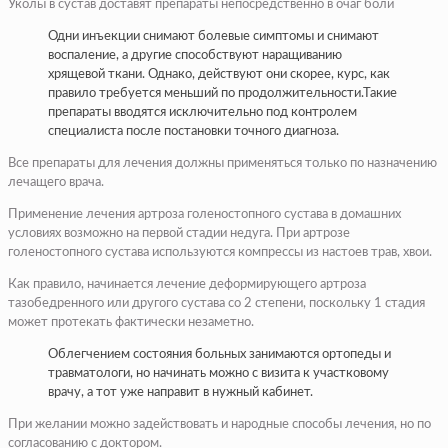
Уколы в сустав доставят препараты непосредственно в очаг боли
Одни инъекции снимают болевые симптомы и снимают
воспаление, а другие способствуют наращиванию
хрящевой ткани. Однако, действуют они скорее, курс, как
правило требуется меньший по продолжительности.Такие
препараты вводятся исключительно под контролем
специалиста после постановки точного диагноза.
Все препараты для лечения должны применяться только по назначению
лечащего врача.
Применение лечения артроза голеностопного сустава в домашних
условиях возможно на первой стадии недуга. При артрозе
голеностопного сустава используются компрессы из настоев трав, хвои.
Как правило, начинается лечение деформирующего артроза
тазобедренного или другого сустава со 2 степени, поскольку 1 стадия
может протекать фактически незаметно.
Облегчением состояния больных занимаются ортопеды и
травматологи, но начинать можно с визита к участковому
врачу, а тот уже направит в нужный кабинет.
При желании можно задействовать и народные способы лечения, но по
согласованию с доктором.