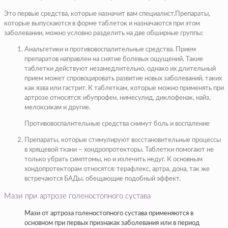
Это первые средства, которые назначит вам специалист.Препараты,
которые выпускаются в форме таблеток и назначаются при этом
заболевании, можно условно разделить на две обширные группы:
Анальгетики и противовоспалительные средства. Прием
препаратов направлен на снятие болевых ощущений. Такие
таблетки действуют незамедлительно, однако их длительный
прием может спровоцировать развитие новых заболеваний, таких
как язва или гастрит. К таблеткам, которые можно применять при
артрозе относятся: ибупрофен, нимесулид, диклофенак, найз,
мелоксикам и другие.
Противовоспалительные средства снимут боль и воспаление
Препараты, которые стимулируют восстановительные процессы
в хрящевой ткани –
хондропротекторы
. Таблетки помогают не
только убрать симптомы, но и излечить недуг. К основным
хондопротекторам относятся: терафлекс,
артра
,
дона
, так же
встречаются
БАДы
, обещающие подобный эффект.
Мази при артрозе голеностопного сустава
Мази от артроза голеностопного сустава применяются в
основном при первых признаках заболевания или в период