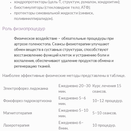
хондропротекторы (цель-Т, структум, румалон, хондроитин);
биостимуляторы (стекловидное тело; АТФ);
протекторы синовиальной жидкости (синвиск,
поливинилпиралидон).
Роль физиопроцедур
Физическое воздействие – обязательные процедуры при
артрозе голеностопа. Сеансы физиотерапии улучшают
обмен веществ в суставных структурах, способствуют
восстановлению функций клеток и устранению боли и
воспаления, обеспечивают удаление продуктов обмена и
регенерацию тканей.
Наиболее эффективные физические методы представлены в таблице.
Ежедневно 20–30
Курс лечения 15
Электрофорез лидокаина
мин.
сеансов.
Ежедневно 5–6
Фонофорез гидрокортизона
10–12 процедур.
мин.
Ежедневно 5–10
Магнитотерапия
5–10 сеансов.
мин.
Ежедневно 6–
Лазеротерапия
10 процедур.
8мин.