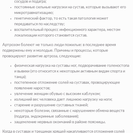
сосудов и подагра;
постоянные сильные нагрузки на сустав, которые вызывают его
микротравматизацию;
генетический фактор, то есть такая патология может
передаваться по наследству;
воспалительный процесс инфекционного характера, местом
локализации которого становится сустав.
Артрозом болеют не только люди пожилые: в последнее время
подвержены ему и молодые. Причины и процессы, которые
провоцируют развитие артроза, следующие:
физическая нагрузка на суставы ног, подворачивание голеностопа
и вывихи (это относится к некоторым активным видам спорта и
танца);
постепенное отложение солей на суставах, провоцирующее
появление наростов;
увлечение женщин обувью с высоким каблуком;
излишний вес человека дает лишнюю нагрузку на ноги;
старение и разрушение суставных тканей;
некоторые болезни, связанные с нарушением обмена веществ
(подагра, эндокринные заболевания);
защемление нервных окончаний в районе поясницы.
Когда в суставах и трещинах хрящей накапливаются отложения солей