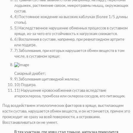
3) Травмы сустава: вывихи стопы (например, на льду), переломы
лодыжек, растяжение связок, микротравмы мышц, окружающих
сустав.
4) Постоянное хождение на высоких каблуках (более 1/5 длины
стопы).
5) Наследственное нарушение обменных процессов в суставном
хряще, из-за чего его устойчивость к нагрузкам снижается.
6) Воспаления в суставе, например, при
ревматоидном артрите
или подагре.
7) Заболевания, при которых нарушается обмен веществ в том
числе, в суставном хряще:
Сахарный диабет
;
9)
Заболевания щитовидной железы
;
10)
Подагра
.
11) Нарушение кровоснабжения сустава вследствие
атеросклероза, тромбоза или склероза сосудов, его питающих.
Под воздействием этиологических факторов в хряще, выстилающем
кости сустава, нарушается обмен веществ, и он истончается, причем это
происходит не сразу на всей поверхности, а островками.
Восстанавливаться он не умеет.
В тех участках, где хрящ стал тоньше, нагрузка приходится