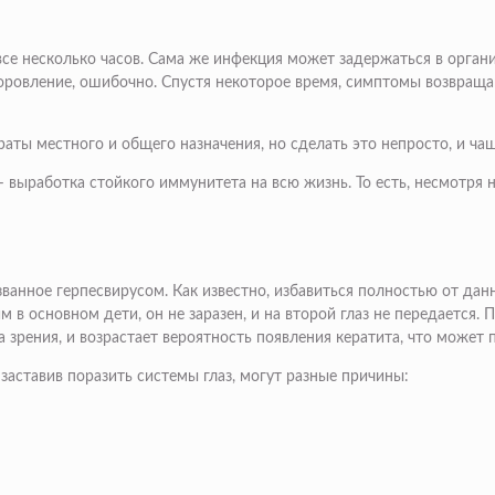
все несколько часов. Сама же инфекция может задержаться в орган
доровление, ошибочно. Спустя некоторое время, симптомы возвраща
аты местного и общего назначения, но сделать это непросто, и чащ
ыработка стойкого иммунитета на всю жизнь. То есть, несмотря на
ванное герпесвирусом. Как известно, избавиться полностью от дан
в основном дети, он не заразен, и на второй глаз не передается. П
 зрения, и возрастает вероятность появления кератита, что может 
 заставив поразить системы глаз, могут разные причины: