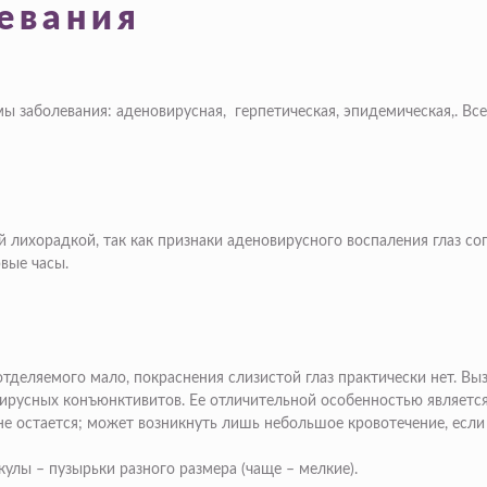
евания
 заболевания: аденовирусная, герпетическая, эпидемическая,. Вс
лихорадкой, так как признаки аденовирусного воспаления глаз с
рвые часы.
тделяемого мало, покраснения слизистой глаз практически нет. Вы
вирусных конъюнктивитов. Ее отличительной особенностью является
, не остается; может возникнуть лишь небольшое кровотечение, ес
улы – пузырьки разного размера (чаще – мелкие).