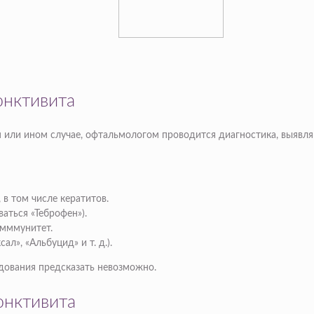
юнктивита
 или ином случае, офтальмологом проводится диагностика, выявля
 в том числе кератитов.
аться «Теброфен»).
имммунитет.
л», «Альбуцид» и т. д.).
едования предсказать невозможно.
юнктивита