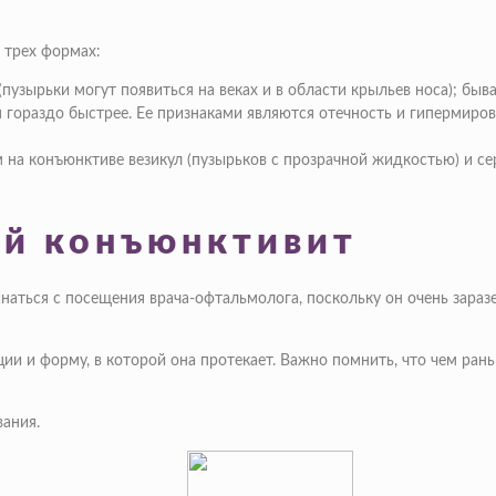
 трех формах:
узырьки могут появиться на веках и в области крыльев носа); быва
я гораздо быстрее. Ее признаками являются отечность и гипермиров
 на конъюнктиве везикул (пузырьков с прозрачной жидкостью) и с
ый конъюнктивит
наться с посещения врача-офтальмолога, поскольку он очень зара
и и форму, в которой она протекает. Важно помнить, что чем ран
вания.