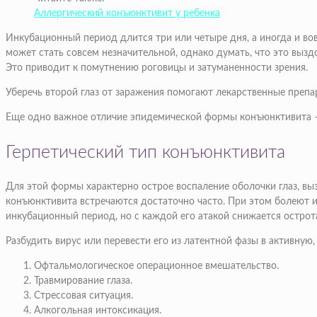
Аллергический конъюнктивит у ребенка
Инкубационный период длится три или четыре дня, а иногда и во
может стать совсем незначительной, однако думать, что это выз
Это приводит к помутнению роговицы и затуманенности зрения.
Уберечь второй глаз от заражения помогают лекарственные препар
Еще одно важное отличие эпидемической формы конъюнктивита – в
Герпетический тип конъюнктивита
Для этой формы характерно острое воспаление оболочки глаз, выз
конъюнктивита встречаются достаточно часто. При этом болеют им 
инкубационный период, но с каждой его атакой снижается острота
Разбудить вирус или перевести его из латентной фазы в активную,
Офтальмологическое операционное вмешательство.
Травмирование глаза.
Стрессовая ситуация.
Алкогольная интоксикация.