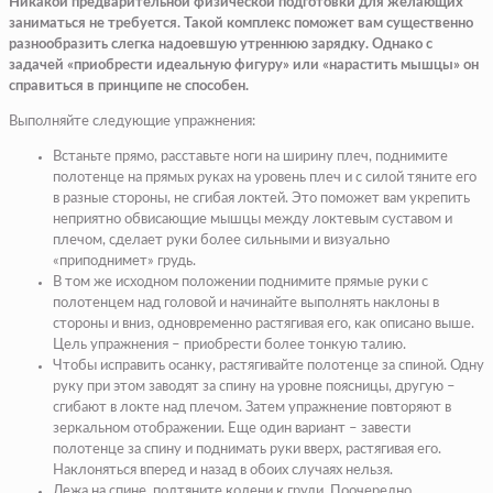
Никакой предварительной физической подготовки для желающих
заниматься не требуется. Такой комплекс поможет вам существенно
разнообразить слегка надоевшую утреннюю зарядку. Однако с
задачей «приобрести идеальную фигуру» или «нарастить мышцы» он
справиться в принципе не способен.
Выполняйте следующие упражнения:
Встаньте прямо, расставьте ноги на ширину плеч, поднимите
полотенце на прямых руках на уровень плеч и с силой тяните его
в разные стороны, не сгибая локтей. Это поможет вам укрепить
неприятно обвисающие мышцы между локтевым суставом и
плечом, сделает руки более сильными и визуально
«приподнимет» грудь.
В том же исходном положении поднимите прямые руки с
полотенцем над головой и начинайте выполнять наклоны в
стороны и вниз, одновременно растягивая его, как описано выше.
Цель упражнения – приобрести более тонкую талию.
Чтобы исправить осанку, растягивайте полотенце за спиной. Одну
руку при этом заводят за спину на уровне поясницы, другую –
сгибают в локте над плечом. Затем упражнение повторяют в
зеркальном отображении. Еще один вариант – завести
полотенце за спину и поднимать руки вверх, растягивая его.
Наклоняться вперед и назад в обоих случаях нельзя.
Лежа на спине, подтяните колени к груди. Поочередно