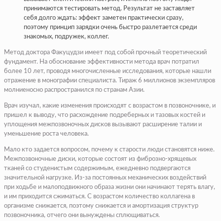
принимаются тестировать метод. Результат не заставляет
себя долго ждать: эффект заметен практически сразу,
поэтому принцип зарядки очень быстро разлетается среди
знакомых, подружек, коллег.
Метод доктора Факуцудзи имеет под собой прочный теоретический
фундамент. На обоснование эффективности метода врач потратил
более 10 лет, проводя многочисленные исследования, которые нашли
отражение в монографии специалиста. Тираж 6 миллионов экземпляров
молниеносно распространился по странам Азии.
Врач изучал, какие изменения происходят с возрастом в позвоночнике, и
пришел к выводу, что расхождение подреберных и тазовых костей и
уплощения межпозвоночных дисков вызывают расширение талии и
уменьшение роста человека.
Мало кто задается вопросом, почему к старости люди становятся ниже.
Межпозвоночные диски, которые состоят из фиброзно-хрящевых
тканей со студенистым содержимым, ежедневно подвергаются
значительной нагрузке. Из-за постоянных механических воздействий
при ходьбе и малоподвижного образа жизни они начинают терять влагу,
и им приходится сжиматься. С возрастом количество коллагена в
организме снижается, поэтому снижается и амортизация структур
позвоночника, отчего они вынуждены сплющиваться.