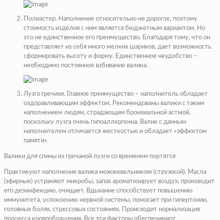
Полиэстер.
Наполнение относительно не дорогое, поэтому
стоимость изделия с ним является бюджетным вариантом. Но
это не единственное его преимущество. Благодаря тому, что он
представляет из себя много мелких шариков, дает возможность
сформировать высоту и форму. Единственное неудобство –
необходимо постоянное взбивание валика.
Лузга гречихи
. Главное преимущество – наполнитель обладает
оздоравливающим эффектом. Рекомендованы валики с таким
наполнением людям, страдающим бронхиальной астмой,
поскольку лузга очень гипоаллергенна. Валик с данным
наполнителем отличается жесткостью и обладает «эффектом
памяти».
Валики для спины из гречаной лузги со временем портятся
Практикуют наполнение валика можжевельником (стружкой).
Масла
(эфирные) устраняют микробы, запах ароматизирует воздух, производит
его дезинфекцию, очищает. Вдыхание способствует повышению
иммунитета, успокоению нервной системы, помогает при гипертонии,
головных болях, стрессовых состояниях. Происходит нормализация
процесса кровообращения. Все эти факторы обеспечивают