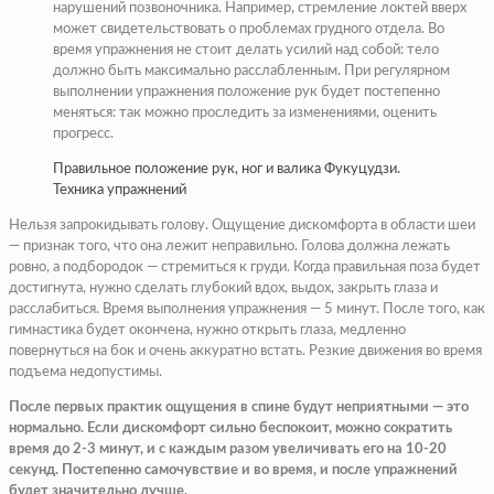
нарушений позвоночника. Например, стремление локтей вверх
может свидетельствовать о проблемах грудного отдела. Во
время упражнения не стоит делать усилий над собой: тело
должно быть максимально расслабленным. При регулярном
выполнении упражнения положение рук будет постепенно
меняться: так можно проследить за изменениями, оценить
прогресс.
Правильное положение рук, ног и валика Фукуцудзи.
Техника упражнений
Нельзя запрокидывать голову. Ощущение дискомфорта в области шеи
— признак того, что она лежит неправильно. Голова должна лежать
ровно, а подбородок — стремиться к груди. Когда правильная поза будет
достигнута, нужно сделать глубокий вдох, выдох, закрыть глаза и
расслабиться. Время выполнения упражнения — 5 минут. После того, как
гимнастика будет окончена, нужно открыть глаза, медленно
повернуться на бок и очень аккуратно встать. Резкие движения во время
подъема недопустимы.
После первых практик ощущения в спине будут неприятными — это
нормально. Если дискомфорт сильно беспокоит, можно сократить
время до 2-3 минут, и с каждым разом увеличивать его на 10-20
секунд. Постепенно самочувствие и во время, и после упражнений
будет значительно лучше.