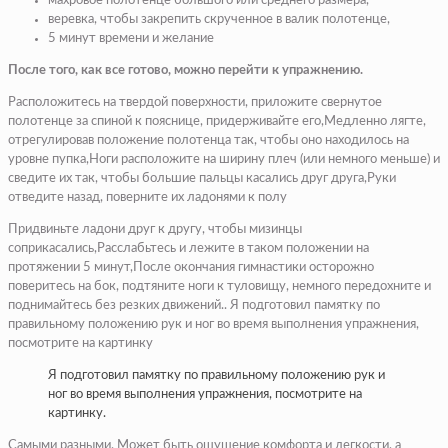
махровое полотенце большого или среднего размера,
веревка, чтобы закрепить скрученное в валик полотенце,
5 минут времени и желание
После того, как все готово, можно перейти к упражнению.
Расположитесь на твердой поверхности, приложите свернутое
полотенце за спиной к пояснице, придерживайте его,Медленно лягте,
отрегулировав положение полотенца так, чтобы оно находилось на
уровне пупка,Ноги расположите на ширину плеч (или немного меньше) и
сведите их так, чтобы большие пальцы касались друг друга,Руки
отведите назад, поверните их ладонями к полу
Придвиньте ладони друг к другу, чтобы мизинцы
соприкасались,Расслабьтесь и лежите в таком положении на
протяжении 5 минут,После окончания гимнастики осторожно
поверитесь на бок, подтяните ноги к туловищу, немного передохните и
поднимайтесь без резких движений.. Я подготовил памятку по
правильному положению рук и ног во время выполнения упражнения,
посмотрите на картинку
Я подготовил памятку по правильному положению рук и
ног во время выполнения упражнения, посмотрите на
картинку.
Самыми разными. Может быть ощущение комфорта и легкости, а