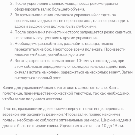
После укрепления спинных мышц, пресса рекомендовано
сформировать валик большего объема.
Во время выполнения комплекса упражнений следить за
правильностью дыхания: не перенапрягаясь, плавно производить
вдохи и выдохи, они должны быть глубокими.
После окончания гимнастики строго запрещается резко садиться,
не вставать, осуществлять другие упражнения.
Необходимо расслабиться, расслабить мышцы, плавно
перекатиться на бок. Некоторое время полежать. Произвести
плавное сгибание, разгибание рук и ног.
Встать разрешается только после 10- минутного отдыха, при
этом соблюдая определенную последовательность действий:
сначала встать на колени, задержаться на несколько минут. Затем
вытянуться в полный рост.
Валик для упражнений можно изготовить самостоятельно. Взять
полотенце, преимущественно жесткой текстуры, так как необходимо,
чтобы валик получился жестким.
Плотно, вращающими движениями свернуть полотенце, перевязать
веревкой или закрепить резинкой. Чтобы валик принес максимум
пользы, необходимо соблюсти оптимальные размеры. Ширина изделия
должна быть по ширине спины. Идеальная высота – от 10 до 15 см.