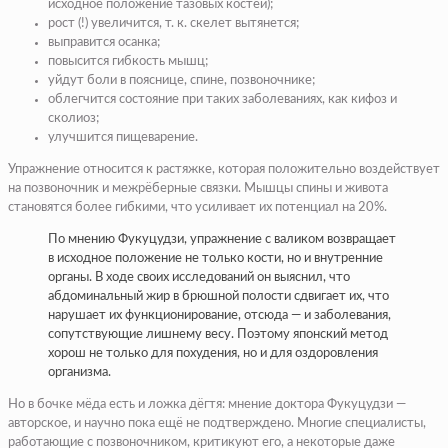
исходное положение тазовых костей);
рост (!) увеличится, т. к. скелет вытянется;
выправится осанка;
повысится гибкость мышц;
уйдут боли в пояснице, спине, позвоночнике;
облегчится состояние при таких заболеваниях, как кифоз и
сколиоз;
улучшится пищеварение.
Упражнение относится к растяжке, которая положительно воздействует
на позвоночник и межрёберные связки. Мышцы спины и живота
становятся более гибкими, что усиливает их потенциал на 20%.
По мнению Фукуцудзи, упражнение с валиком возвращает
в исходное положение не только кости, но и внутренние
органы. В ходе своих исследований он выяснил, что
абдоминальный жир в брюшной полости сдвигает их, что
нарушает их функционирование, отсюда — и заболевания,
сопутствующие лишнему весу. Поэтому японский метод
хорош не только для похудения, но и для оздоровления
организма.
Но в бочке мёда есть и ложка дёгтя: мнение доктора Фукуцудзи —
авторское, и научно пока ещё не подтверждено. Многие специалисты,
работающие с позвоночником, критикуют его, а некоторые даже