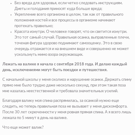
Без вреда для здоровья, если четко следовать инструкциям.
Диеты и голодания приносят куда больше вреда;
Укрепление всего организма в целом, так как от правильного
положения костей и все процессы в организме начинают
протекать правильно;
Красота изнутри. О человеке говорят, что он светится изнутри.
Это тот самый случай. Правильная осанка, выправленные плечи,
точеная фигура здорово поднимают самооценку. Это в свою
очередь отражается и на внешнем виде и совершенно не может
ускользнуть мимо взора окружающих.
Лежать на валике я начала с сентября 2018 года. И делаю каждый
день, исключениями могут быть поездки и путешествия.
С начальной школы у меня сколиоз и нарушение осанки. Держать спину
прямо мне было трудно даже несколько секунд, при этом такая поза
мне казалась неестественной и требовала значительных усилий.
Благодаря валику моя спина распрямилась, за осанкой нужно еще
следить, но теперь правильная поза не вызывает у меня дискомфорта.
После 30 лет скрюченности у меня ровная прямая спина. А я всего лишь
лежала по 5 минут в день на валике.
Что еще может валик?