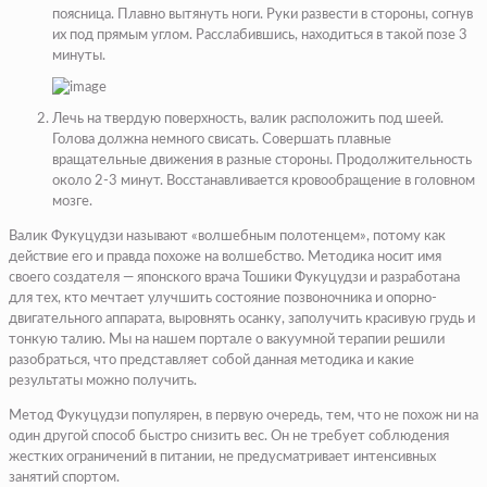
поясница. Плавно вытянуть ноги. Руки развести в стороны, согнув
их под прямым углом. Расслабившись, находиться в такой позе 3
минуты.
Лечь на твердую поверхность, валик расположить под шеей.
Голова должна немного свисать. Совершать плавные
вращательные движения в разные стороны. Продолжительность
около 2-3 минут. Восстанавливается кровообращение в головном
мозге.
Валик Фукуцудзи называют «волшебным полотенцем», потому как
действие его и правда похоже на волшебство. Методика носит имя
своего создателя — японского врача Тошики Фукуцудзи и разработана
для тех, кто мечтает улучшить состояние позвоночника и опорно-
двигательного аппарата, выровнять осанку, заполучить красивую грудь и
тонкую талию. Мы на нашем портале о вакуумной терапии решили
разобраться, что представляет собой данная методика и какие
результаты можно получить.
Метод Фукуцудзи популярен, в первую очередь, тем, что не похож ни на
один другой способ быстро снизить вес. Он не требует соблюдения
жестких ограничений в питании, не предусматривает интенсивных
занятий спортом.