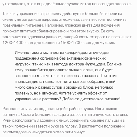
утверждают, что в определённых случаях метод попасен для здоровья.
Так как упражнение на растяжку действует в большей степени на
скелет, не затрагивая жировых отложений, занятия стоит дополнить
правильным питанием. Например, японская диета для похудения
поможет питаться сбалансировано и при этом вкусно. Ее суть
заключается в дневном рационе, калорийность которого не превышает
1200-1400 ккал для женщин и 1500-1700 ккал для мужчин.
Именно такого количества калорий достаточно для
поддержания организма без активных физических
нагрузок, таких, как в методе доктора Фукуцудзи. Если же
телу понадобится дополнительная энергия, она будет
восполняться за счет как раз жировых запасов. При этом
японская диета позволяет питаться разнообразно, в ней
много самых разных супов и овощных блюд, не только
полезных, но и вкусных. Хотите усилить эффект от
упражнения на растяжку? Добавьте диетическое питание!
Расположить валик под поясницей в районе пупка. Ноги плавно
вытянуть. Свести большие пальцы и развести пяточную часть стопы.
Руки расположить ладонями к лицу, соединить крайние пальцы и в
таком положении завести руки за голову. В растянутом положении
рекомендовано находиться около пяти минут.