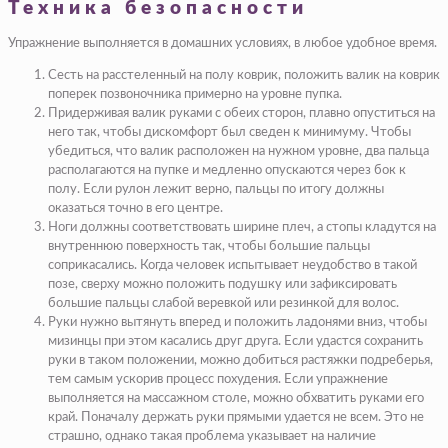
Техника безопасности
Упражнение выполняется в домашних условиях, в любое удобное время.
Сесть на расстеленный на полу коврик, положить валик на коврик
поперек позвоночника примерно на уровне пупка.
Придерживая валик руками с обеих сторон, плавно опуститься на
него так, чтобы дискомфорт был сведен к минимуму. Чтобы
убедиться, что валик расположен на нужном уровне, два пальца
располагаются на пупке и медленно опускаются через бок к
полу. Если рулон лежит верно, пальцы по итогу должны
оказаться точно в его центре.
Ноги должны соответствовать ширине плеч, а стопы кладутся на
внутреннюю поверхность так, чтобы большие пальцы
соприкасались. Когда человек испытывает неудобство в такой
позе, сверху можно положить подушку или зафиксировать
большие пальцы слабой веревкой или резинкой для волос.
Руки нужно вытянуть вперед и положить ладонями вниз, чтобы
мизинцы при этом касались друг друга. Если удастся сохранить
руки в таком положении, можно добиться растяжки подреберья,
тем самым ускорив процесс похудения. Если упражнение
выполняется на массажном столе, можно обхватить руками его
край. Поначалу держать руки прямыми удается не всем. Это не
страшно, однако такая проблема указывает на наличие