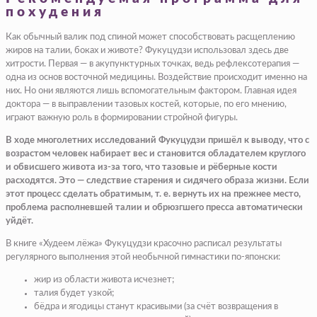
похудения
Как обычный валик под спиной может способствовать расщеплению
жиров на талии, боках и животе? Фукуцудзи использовал здесь две
хитрости. Первая — в акупунктурных точках, ведь рефлексотерапия —
одна из основ восточной медицины. Воздействие происходит именно на
них. Но они являются лишь вспомогательным фактором. Главная идея
доктора — в выправлении тазовых костей, которые, по его мнению,
играют важную роль в формировании стройной фигуры.
В ходе многолетних исследований Фукуцудзи пришёл к выводу, что с
возрастом человек набирает вес и становится обладателем круглого
и обвисшего живота из-за того, что тазовые и рёберные кости
расходятся. Это — следствие старения и сидячего образа жизни. Если
этот процесс сделать обратимым, т. е. вернуть их на прежнее место,
проблема располневшей талии и обрюзгшего пресса автоматически
уйдёт.
В книге «Худеем лёжа» Фукуцудзи красочно расписал результаты
регулярного выполнения этой необычной гимнастики по-японски:
жир из области живота исчезнет;
талия будет узкой;
бёдра и ягодицы станут красивыми (за счёт возвращения в