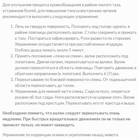
Для улучшения процесса кровообращения в районе малого таза,
устранения болей, для повышения тонуса внутренних органов
рекомендуется выполнять следующее упражнение:
Лечь на твердую поверхность. Положить под голову одеяло, в
районе поясницы расположить валик. Стопы соединить и прижать
к тазу. Постараться зафиксировать. Руки развести по сторонам.
Упражнение осуществляется при расслабленных ягодицах.
Глубоко дыша лежать около 5 минут.
Принять положение «лежа на спине», валик расположить под
лопатками. Двигая ногами, перекатываться на валике. Валик
должен перекатиться в область поясницы. Повторить движение в
обратном направлении (к лопаткам). Выполнить 6 (7) раз.
Перекатывание по боковой поверхности спины. От подмышечной
области перекатывать до талии.
Упражнение для нижней части спины. Сидя на полу, опереться
руками об пол сзади. Ноги располагаются на ширине плеч. Валик
расположен под крестцом. Перекатывать его от крестца и выше.
Необходимо помнить, что валик следует перекатывать очень
медленно. При быстрых вращательных движениях он не только не
принесет пользу, но может навредить.
Упражнение по коррекции осанки и укреплению мышц живота