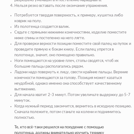
разрешено уменьшить и постепенно наращивать.
Нельзя резко вставать после окончания упражнения.
Потребуется твердая поверхность, к примеру, кушетка либо
коврик на полу.
Из полотенца создается валик.
Сядьте с прямыми нижними конечностями, изделие поместите
ниже спины и постепенно на него лягте.
Для проверки верности позиции поместите свой палец на пупок и
проведите прямую к бокам книзу. Если палец упрется в
полотенце, значит, оно помещено правильно.
Ноги помещаются на уровне плеч, стопы сводятся, чтоб их
большие пальцы располагались рядом.
Ладони надо повернуть к лицу, свести крайние пальцы. Верхние
конечности помещаются за голову. Позиция может казаться
неудобной, однако именно она способствует качественному
вытяжению.
Для начала хватит 2-3 минут. Потом увеличьте выдержку до 5-7
минуток.
Когда нужный период закончится, вернитесь в исходную позицию.
Сначала полежите, потом станьте на колени и поднимитесь
полностью.
Те, кто всё-таки решился на похудение с помощью
полотенца, должны внимательно изучить технику