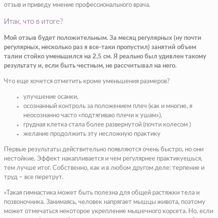
отзыв и приведу мнение профессионального врача.
Итак, что в итоге?
Мой отзыв будет положительным. За месяц регулярных (ну почти
регулярных, несколько раз я все-таки пропустил) занятий объем
талии стойко уменьшился на 2,5 см. Я реально был удивлен такому
результату и, если быть честным, не рассчитывал на него.
Что еще хочется отметить кроме уменьшения размеров?
улучшение осанки,
осознанный контроль за положением плеч (как и многие, я
неосознанно часто «подтягиваю плечи к ушам»),
грудная клетка стала более развернутой (почти колесом )
желание продолжить эту несложную практику
Первые результаты действительно появляются очень быстро, но они
нестойкие. Эффект накапливается и чем регулярнее практикуешься,
тем лучше итог. Собственно, как и в любом другом деле: терпение и
труд – все перетрут.
«Такая гимнастика может быть полезна для общей растяжки тела и
позвоночника. Занимаясь, человек напрягает мышцы живота, поэтому
может отмечаться некоторое укрепление мышечного корсета. Но, если