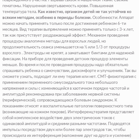
поврежденного участка. Разрывы связок и мышечной ткани. Свежие
гематомы. Нарушенная свертываемость крови. Повышенная
температура тела.
Как известно, организм детей не так устойчив ко
всяким методам, особенно в периоды болезни.
Особенности:
Аппарат
можно начать применять только после достижения ребенком 6-ти
месяцев.
Вид терапии выпрямления можно применять только с 3-х лет,
так как присутствует раздражающий эффект.
Механизм проведения
процедуры аналогичен методы для взрослых людей,
но
продолжительность сеанса уменьшается на ½ или 1/3 от процедуры
взрослого .
Электроды не крепят,
а заматывают бинтами для надежной
фиксации.
На приборе для проведения детских процедур элементы
меньше.
Во время и после проведения процедуры надо обязательно
спрашивать ребенка о самочувствии,
дискомфорте и улучшениях. Так вы
сможете узнать, подходит ли ему терапия или нет. СМТ-физиотерапия с
применением переменного синусоидального тока небольшого
напряжения и силы с изменяющейся в хаотичном порядке частотой и
амплитудой рекомендована при заболеваниях нервной системы
(периферической), сопровождающихся болевым синдромом. К
показаниям относят и воспалительные патологии поверхностного типа
(возникающие на кожном покрове). Интерференцтерапия представляет
собой комплексное воздействие двух электрических токов с
одинаковой амплитудой и средними разными частотами. Подводятся
импульсы посредством двух или более пар электродов так, чтобы
происходила их интерференция (наложение друг на друга и усиление)