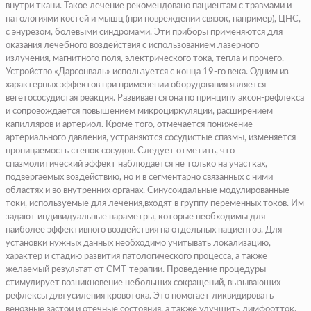
внутри ткани. Такое лечение рекомендовано пациентам с травмами и
патологиями костей и мышц (при повреждении связок, например), ЦНС,
с энурезом, болевыми синдромами. Эти приборы применяются для
оказания лечебного воздействия с использованием лазерного
излучения, магнитного поля, электрического тока, тепла и прочего.
Устройство «Дарсонваль» используется с конца 19-го века. Одним из
характерных эффектов при применении оборудования является
вегетососудистая реакция. Развивается она по принципу аксон-рефлекса
и сопровождается повышением микроциркуляции, расширением
капилляров и артериол. Кроме того, отмечается понижение
артериального давления, устраняются сосудистые спазмы, изменяется
проницаемость стенок сосудов. Следует отметить, что
спазмолитический эффект наблюдается не только на участках,
подвергаемых воздействию, но и в сегментарно связанных с ними
областях и во внутренних органах. Синусоидальные модулированные
токи, используемые для лечения,входят в группу переменных токов. Им
задают индивидуальные параметры, которые необходимы для
наиболее эффективного воздействия на отдельных пациентов. Для
установки нужных данных необходимо учитывать локализацию,
характер и стадию развития патологического процесса, а также
желаемый результат от СМТ-терапии. Проведение процедуры
стимулирует возникновение небольших сокращений, вызывающих
рефлексы для усиления кровотока. Это помогает ликвидировать
венозные застои и отечные состояния, а также улучшить лимфоотток.