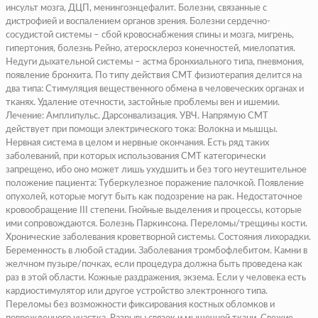
инсульт мозга, ДЦП, менингоэнцефалит.
Болезни, связанные с
дистрофией
и воспалением органов зрения.
Болезни сердечно-
сосудистой системы –
сбой кровоснабжения спины и мозга, мигрень,
гипертония, болезнь Рейно, атеросклероз конечностей, миелопатия.
Недуги дыхательной системы –
астма бронхиального типа, пневмония,
появление бронхита. По типу действия СМТ физиотерапия делится на
два типа:
Стимуляция вещественного обмена
в человеческих органах и
тканях.
Удаление отечности,
застойные проблемы вен и ишемии.
Лечение: Амплипульс. Дарсонвализация. УВЧ. Напрямую СМТ
действует при помощи электрического тока: Волокна и мышцы.
Нервная система в целом и нервные окончания. Есть ряд таких
заболеваний, при которых использования СМТ категорически
запрещено, ибо оно может лишь ухудшить и без того неутешительное
положение пациента:
Туберкулезное поражение палочкой. Появление
опухолей, которые могут быть как подозрение на рак. Недостаточное
кровообращение III степени. Гнойные выделения и процессы, которые
ими сопровождаются. Болезнь Паркинсона.
Переломы/трещины кости.
Хронические заболевания кроветворной системы. Состояния лихорадки.
Беременность в любой стадии. Заболевания тромбофлебитом.
Камни в
желчном пузыре/почках, если процедура должна быть проведена как
раз в этой области. Кожные раздражения, экзема. Если у человека есть
кардиостимулятор или другое устройство электронного типа.
Переломы без возможности фиксирования костных обломков и