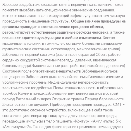
Хорошее воздействие оказывается и на нервную ткань: влияние токов
помогает вырабатывать специфические химические соединения,
которые оказывают анальгезирующий эффект, улучшают импульсную
проводимость в мышечные структуры.
Общее влияние процедуры на
организм приводит к восстановлению процессов обмена,
реабилитирует естественные защитные ресурсы человека, а также
повышает адаптивную функцию к любым изменениям.
Костно-
мышечные патологии, в том числе с острыми болевыми синдромами
(травматические состояния, остеохондроз, межпозвоночные грыжи)
Заболевания нервной системы (различные невралгии) Сбои в работе
сердечно-сосудистой системы (перепады давления, ишемическая
болезнь сердца) Эмоциональные расстройства (плохой сон, депрессия)
Состояния после оперативных вмешательств Заболевания органов
пищеварения Заболевания дыхательной системы Гинекологические и
урологические проблемы Индивидуальная непереносимость
электрического воздействия Повышенная склонность к образованию
тромбов Камни в почках Заболевания внутренних органов в острый
период Рассеянный склероз Открытые травмы Период беременности
Злокачественные опухоли. Прибор для проведения процедуры СМТ –
это достаточно сложное устройство, включающее в себя такие
составляющие: генератор тока; пульт для управления; электроды,
передающие импульсы в тело пациента. «Контур»; «Амплипульс-5»;
«Амплипульс-7». Также для физиотерапии применяют немало других