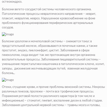
остеохондроз.
Болезни вегето-сосудистой
системы человеческого организма.
Патологические процессы невралгического направления –
неврит,
плаксит, невралгия, невроз.
Нарушенное кровоснабжение
на фоне
проблемного функционирования периферических артериальных
сосудов.
Болезни урологии и мочеполовой системы –
снижается тонус в
предстательной железе, образовываются почечные камни, а также
простатит, энурез, пиелонефрит, цистит.
Заболевания в сфере
гинекологии,
сюда входит так же протекающие внутри организма
воспалительные процессы.
Заболевания пищеварительной системы –
уменьшение перистальтики кишечника в патологическом ключе, колит,
запоры, дискинезия желчевыводящих путей, язвенная желудочная
болезнь,.
Отеки, сгущение крови,
и прочие проблемы венозной системы.
Некрозы
различных генезов,
пролежи – почти все трофические процессы.
Поражения ротовой полости различного характера (в том числе и
инфекционные) –
стоматит, гингвит, воспаление десен в любой стадии.
Заболевания центральной нервной системы –
травмы мозга и головы,