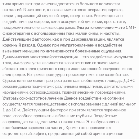
типа применяют при лечении достаточно большого количества
патологий. В частности, к показаниям относят невралгии, варикоз,
неврит, поражающий слуховой нерв, гипертонию. Рекомендовано
воздействие при мигрени, вегетососудистой дистонии, простатите,
продолжительно не заживающих ранах.
Ультратонолечение — это СМТ-
физиотерапия с использованием тока малой силы, и частоты.
Действующим фактором, как и при дарсонвализации, является
коронный разряд. Однако при ультратонолечении воздействие
вызывает меньшие по интенсивности болезненные ощущения.
Динамическая электронейростимуляция — это воздействие импульсов
тока, чья форма устанавливается в соответствии со значениями
абсолютного электрического сопротивления кожной поверхности под
электродом. Во время процедуры происходит местное воздействие.
Однако влияние может распространяться на обширную площадь. ДЭНС
рекомендована пациентам с различными невралгиями, двигательными
нарушениями, остеохондрозом, травматическими повреждениями.
Ультравысокочастотное лечение Данное воздействие на организм
осуществляется преимущественно с использованием с длиной волны от
1 до 10 м. Действующим фактором при этом является переменное
поле, способное проникать на большие глубины. Воздействие
сопровождается выделением в тканях тепла. Это обусловлено
колебаниями заряженных частиц. Кроме того, проявляется
осцилляторный эффект, представляющий собой ориентационное