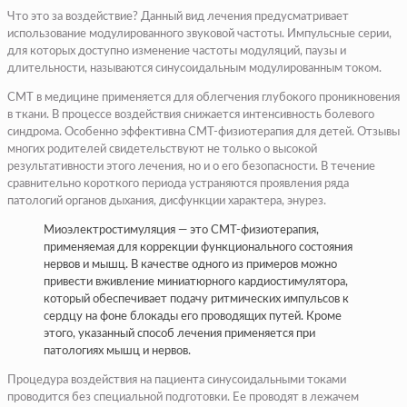
Что это за воздействие? Данный вид лечения предусматривает
использование модулированного звуковой частоты. Импульсные серии,
для которых доступно изменение частоты модуляций, паузы и
длительности, называются синусоидальным модулированным током.
СМТ в медицине применяется для облегчения глубокого проникновения
в ткани. В процессе воздействия снижается интенсивность болевого
синдрома. Особенно эффективна СМТ-физиотерапия для детей. Отзывы
многих родителей свидетельствуют не только о высокой
результативности этого лечения, но и о его безопасности. В течение
сравнительно короткого периода устраняются проявления ряда
патологий органов дыхания, дисфункции характера, энурез.
Миоэлектростимуляция — это СМТ-физиотерапия,
применяемая для коррекции функционального состояния
нервов и мышц. В качестве одного из примеров можно
привести вживление миниатюрного кардиостимулятора,
который обеспечивает подачу ритмических импульсов к
сердцу на фоне блокады его проводящих путей. Кроме
этого, указанный способ лечения применяется при
патологиях мышц и нервов.
Процедура воздействия на пациента синусоидальными токами
проводится без специальной подготовки. Ее проводят в лежачем