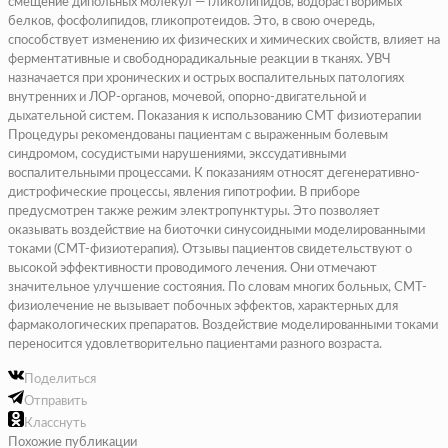
смещение дипольных молекул — гликолипидов, водорастворимых
белков, фосфолипидов, гликопротеидов. Это, в свою очередь,
способствует изменению их физических и химических свойств, влияет на
ферментативные и свободнорадикальные реакции в тканях. УВЧ
назначается при хронических и острых воспалительных патологиях
внутренних и ЛОР-органов, мочевой, опорно-двигательной и
дыхательной систем. Показания к использованию СМТ физиотерапии
Процедуры рекомендованы пациентам с выраженным болевым
синдромом, сосудистыми нарушениями, экссудативными
воспалительными процессами. К показаниям относят дегенеративно-
дистрофические процессы, явления гипотрофии. В приборе
предусмотрен также режим электропунктуры. Это позволяет
оказывать воздействие на биоточки синусоидными моделированными
токами (СМТ-физиотерапия).
Отзывы пациентов свидетельствуют о
высокой эффективности проводимого лечения. Они отмечают
значительное улучшение состояния. По словам многих больных, СМТ-
физиолечение не вызывает побочных эффектов, характерных для
фармакологических препаратов. Воздействие моделированными токами
переносится удовлетворительно пациентами разного возраста.
Поделиться
Отправить
Класснуть
Похожие публикации