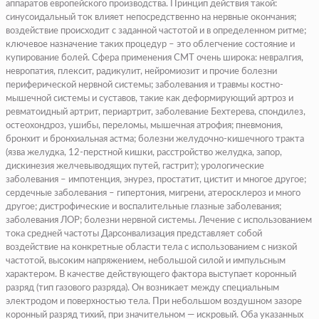
аппаратов европейского производства. Принцип действия такой:
синусоидальный ток влияет непосредственно на нервные окончания;
воздействие происходит с заданной частотой и в определенном ритме;
ключевое назначение таких процедур – это облегчение состояние и
купирование болей. Сфера применения СМТ очень широка: невралгия,
невропатия, плексит, радикулит, нейромиозит и прочие болезни
периферической нервной системы; заболевания и травмы костно-
мышечной системы и суставов, такие как деформирующий артроз и
ревматоидный артрит, периартрит, заболевание Бехтерева, спондилез,
остеохондроз, ушибы, переломы, мышечная атрофия; пневмония,
бронхит и бронхиальная астма; болезни желудочно-кишечного тракта
(язва желудка, 12-перстной кишки, расстройство желудка, запор,
дискинезия желчевыводящих путей, гастрит); урологические
заболевания – импотенция, энурез, простатит, цистит и многое другое;
сердечные заболевания – гипертония, мигрени, атеросклероз и много
другое; дистрофические и воспалительные глазные заболевания;
заболевания ЛОР; болезни нервной системы. Лечение с использованием
тока средней частоты Дарсонвализация представляет собой
воздействие на конкретные области тела с использованием с низкой
частотой, высоким напряжением, небольшой силой и импульсным
характером. В качестве действующего фактора выступает коронный
разряд (тип газового разряда). Он возникает между специальным
электродом и поверхностью тела. При небольшом воздушном зазоре
коронный разряд тихий, при значительном — искровый. Оба указанных