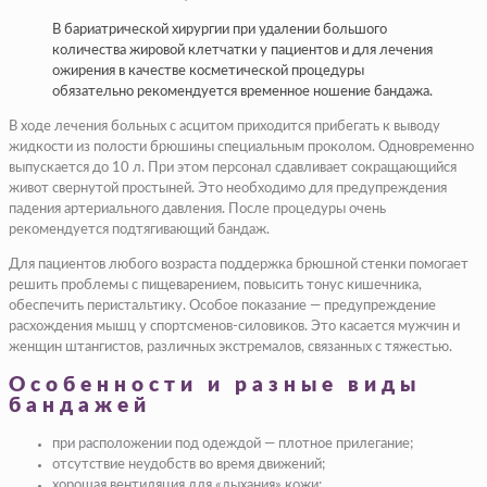
В бариатрической хирургии при удалении большого
количества жировой клетчатки у пациентов и для лечения
ожирения в качестве косметической процедуры
обязательно рекомендуется временное ношение бандажа.
В ходе лечения больных с асцитом приходится прибегать к выводу
жидкости из полости брюшины специальным проколом. Одновременно
выпускается до 10 л. При этом персонал сдавливает сокращающийся
живот свернутой простыней. Это необходимо для предупреждения
падения артериального давления. После процедуры очень
рекомендуется подтягивающий бандаж.
Для пациентов любого возраста поддержка брюшной стенки помогает
решить проблемы с пищеварением, повысить тонус кишечника,
обеспечить перистальтику. Особое показание — предупреждение
расхождения мышц у спортсменов-силовиков. Это касается мужчин и
женщин штангистов, различных экстремалов, связанных с тяжестью.
Особенности и разные виды
бандажей
при расположении под одеждой — плотное прилегание;
отсутствие неудобств во время движений;
хорошая вентиляция для «дыхания» кожи;