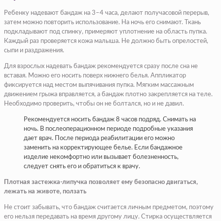
Ребенку надевают бандаж на 3–4 часа, делают получасовой перерыв,
затем можно повторить использование. На ночь его снимают. Ткань
подкладывают под спинку, примеряют уплотнение на область пупка.
Каждый раз проверяется кожа малыша. Не должно быть опрелостей,
сыпи и раздражения.
Для взрослых надевать бандаж рекомендуется сразу после сна не
вставая. Можно его носить поверх нижнего белья. Аппликатор
фиксируется над местом выпячивания пупка. Мягким массажным
движением грыжа вправляется, а бандаж плотно закрепляется на теле.
Необходимо проверить, чтобы он не болтался, но и не давил.
Рекомендуется носить бандаж 8 часов подряд. Снимать на
ночь. В послеоперационном периоде подробные указания
дает врач. После периода реабилитации его можно
заменить на корректирующее белье. Если бандажное
изделие некомфортно или вызывает болезненность,
следует снять его и обратиться к врачу.
Плотная застежка-липучка позволяет ему безопасно двигаться,
лежать на животе, ползать
Не стоит забывать, что бандаж считается личным предметом, поэтому
его нельзя передавать на время другому лицу. Стирка осуществляется