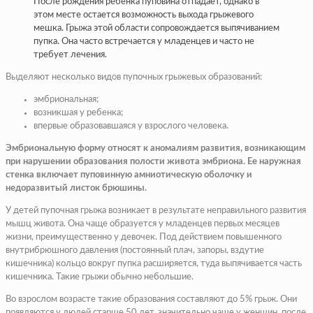
После рождения ребенка пуповина отпадает, однако в
этом месте остается возможность выхода грыжевого
мешка. Грыжа этой области сопровождается выпячиванием
пупка. Она часто встречается у младенцев и часто не
требует лечения.
Выделяют несколько видов пупочных грыжевых образований:
эмбриональная;
возникшая у ребенка;
впервые образовавшаяся у взрослого человека.
Эмбриональную форму относят к аномалиям развития, возникающим
при нарушении образования полости живота эмбриона. Ее наружная
стенка включает пуповинную амниотическую оболочку и
недоразвитый листок брюшины.
У детей пупочная грыжа возникает в результате неправильного развития
мышц живота. Она чаще образуется у младенцев первых месяцев
жизни, преимущественно у девочек. Под действием повышенного
внутрибрюшного давления (постоянный плач, запоры, вздутие
кишечника) кольцо вокруг пупка расширяется, туда выпячивается часть
кишечника. Такие грыжи обычно небольшие.
Во взрослом возрасте такие образования составляют до 5% грыж. Они
появляются у людей старше 50 лет, значительно чаще у женщин, после