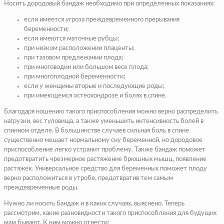
Носить дородовый бандаж необходимо при определенных показаниях:
если имеется угроза преждевременного прерывания
беременности;
если имеются маточные рубцы;
при низком расположении плаценты;
при тазовом предлежании плода;
при многоводии или большом весе плода;
при многоплодной беременности;
если у женщины вторые и последующие роды;
при имеющемся остеохондрозе и болях в спине.
Благодаря ношению такого приспособления можно верно распределить
нагрузки, вес туловища, а также уменьшить интенсивность болей в
спинном отделе. В большинстве случаев сильная боль в спине
существенно мешает нормальному сну беременной, но дородовое
приспособление легко устранит проблему. Также бандаж поможет
предотвратить чрезмерное растяжение брюшных мышц, появление
растяжек. Универсальное средство для беременных поможет плоду
верно расположиться в утробе, предотвратив тем самым
преждевременные роды.
Нужно ли носить бандаж и в каких случаях, выяснено. Теперь
рассмотрим, какие разновидности такого приспособления для будущих
мам бывают. К ним можно отнести: