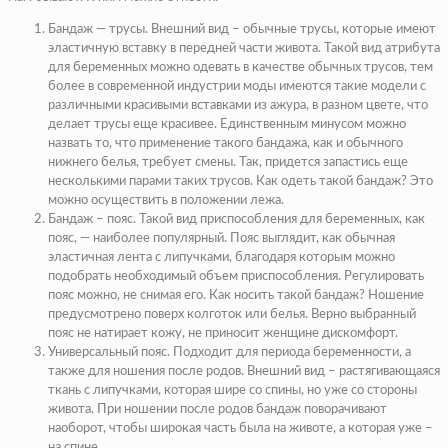
Бандаж — трусы. Внешний вид – обычные трусы, которые имеют
эластичную вставку в передней части живота. Такой вид атрибута
для беременных можно одевать в качестве обычных трусов, тем
более в современной индустрии моды имеются такие модели с
различными красивыми вставками из ажура, в разном цвете, что
делает трусы еще красивее. Единственным минусом можно
назвать то, что применение такого бандажа, как и обычного
нижнего белья, требует смены. Так, придется запастись еще
несколькими парами таких трусов. Как одеть такой бандаж? Это
можно осуществить в положении лежа.
Бандаж – пояс. Такой вид приспособления для беременных, как
пояс, — наиболее популярный. Пояс выглядит, как обычная
эластичная лента с липучками, благодаря которым можно
подобрать необходимый объем приспособления. Регулировать
пояс можно, не снимая его. Как носить такой бандаж? Ношение
предусмотрено поверх колготок или белья. Верно выбранный
пояс не натирает кожу, не приносит женщине дискомфорт.
Универсальный пояс. Подходит для периода беременности, а
также для ношения после родов. Внешний вид – растягивающаяся
ткань с липучками, которая шире со спины, но уже со стороны
живота. При ношении после родов бандаж поворачивают
наоборот, чтобы широкая часть была на животе, а которая уже –
на спине.