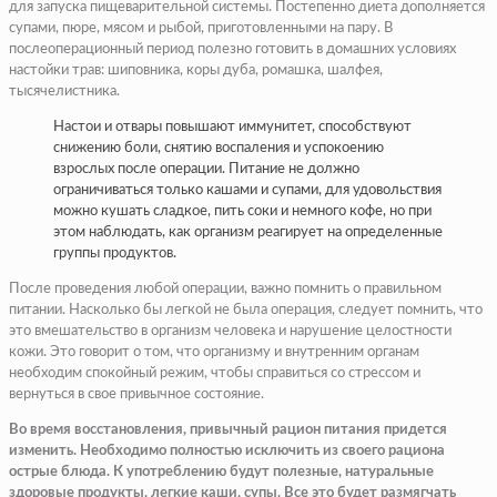
для запуска пищеварительной системы. Постепенно диета дополняется
супами, пюре, мясом и рыбой, приготовленными на пару. В
послеоперационный период полезно готовить в домашних условиях
настойки трав: шиповника, коры дуба, ромашка, шалфея,
тысячелистника.
Настои и отвары повышают иммунитет, способствуют
снижению боли, снятию воспаления и успокоению
взрослых после операции. Питание не должно
ограничиваться только кашами и супами, для удовольствия
можно кушать сладкое, пить соки и немного кофе, но при
этом наблюдать, как организм реагирует на определенные
группы продуктов.
После проведения любой операции, важно помнить о правильном
питании. Насколько бы легкой не была операция, следует помнить, что
это вмешательство в организм человека и нарушение целостности
кожи. Это говорит о том, что организму и внутренним органам
необходим спокойный режим, чтобы справиться со стрессом и
вернуться в свое привычное состояние.
Во время восстановления, привычный рацион питания придется
изменить. Необходимо полностью исключить из своего рациона
острые блюда. К употреблению будут полезные, натуральные
здоровые продукты, легкие каши, супы. Все это будет размягчать