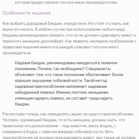
которая предоставлена тем или иным производителем.
Особенности ношения
Как выбрать дородовый бандаж, определили. Но стоит и узнать, как
верно его носить. В любом случае при использовании любого вида
бандажа рекомендовано помнить, что он не должен сдавливать живот и
приносить женщине дискомфорт. Как правило, наглядное изображение с
правилами ношения имеется в каждой упаковке того или иного
производителя.
Надевая бандаж, рекомендовано находиться в лежачем
положении. Почему так необходимо? Специалисты
объясняют тем, что такое положение обеспечивает более
хорошее ощущение лобковой кости. Такой метод
надевания приспособления напоминает надевание
набедренной повязки. Именно поэтому женщинам,
умеющим одевать повязку, не составит труда надеть
бандаж.
Рассмотрим теперь, как определить, верно ли надето приспособление.
Человек, одевающий бандаж, то есть женщина, должна знать, что
правильное его расположение – под животом, внизу ягодиц, с
упиранием в бедра, с охватом впереди лобковой кости. Хоть
приспособление не должно передавливать живот, оно также не должно