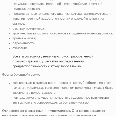
результате опухоли, сердечной, печеночной или почечной
недостаточности;
процедура перитонеального диализа, которая используется для
терапии почечной недостаточности и опухолей внутренних
органов;
быстрая потеря веса;
хронический запор или постоянное затруднение мочеиспускания;
травма живота;
беременность;
ожирение.
Все эти состояния увеличивают риск приобретенной
брюшной грыжи. Существует наследственная
предрасположенность к этому заболеванию.
Формы брюшной грыжи:
вправляемая: выглядит как «шишка» на коже, безболезненна при
нажатии, увеличивается в вертикальном положении, может быть
вправлена в полость живота;
невправляемая: не удается поместить содержимое выпячивания
внутрь, или это сопровождается болезненностью.
Осложненная форма грыжи – ущемленная. Она сопровождается
проникновением части кишки за пределы стенки живота и