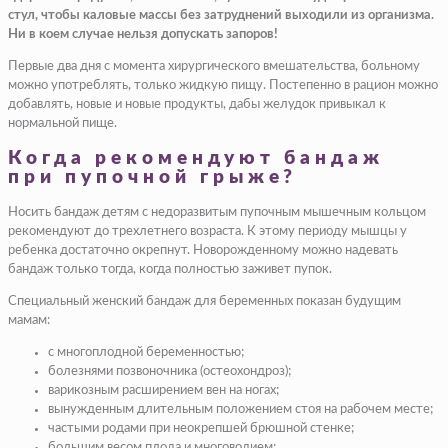
стул, чтобы каловые массы без затруднений выходили из организма.
Ни в коем случае нельзя допускать запоров!
Первые два дня с момента хирургического вмешательства, больному
можно употреблять, только жидкую пищу. Постепенно в рацион можно
добавлять, новые и новые продукты, дабы желудок привыкал к
нормальной пище.
Когда рекомендуют бандаж
при пупочной грыже?
Носить бандаж детям с недоразвитым пупочным мышечным кольцом
рекомендуют до трехлетнего возраста. К этому периоду мышцы у
ребенка достаточно окрепнут. Новорожденному можно надевать
бандаж только тогда, когда полностью заживет пупок.
Специальный женский бандаж для беременных показан будущим
мамам:
с многоплодной беременностью;
болезнями позвоночника (остеохондроз);
варикозным расширением вен на ногах;
вынужденным длительным положением стоя на рабочем месте;
частыми родами при неокрепшей брюшной стенке;
большим весом плода и многоводием;