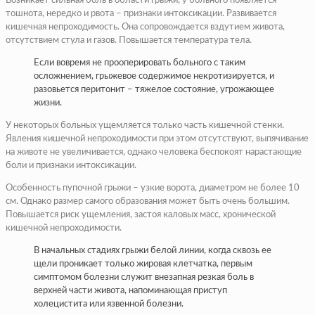
Возникает сильная боль в области грыжи, у больного появляется
тошнота, нередко и рвота – признаки интоксикации. Развивается
кишечная непроходимость. Она сопровождается вздутием живота,
отсутствием стула и газов. Повышается температура тела.
Если вовремя не прооперировать больного с таким
осложнением, грыжевое содержимое некротизируется, и
разовьется перитонит – тяжелое состояние, угрожающее
жизни.
У некоторых больных ущемляется только часть кишечной стенки.
Явления кишечной непроходимости при этом отсутствуют, выпячивание
на животе не увеличивается, однако человека беспокоят нарастающие
боли и признаки интоксикации.
Особенность пупочной грыжи – узкие ворота, диаметром не более 10
см. Однако размер самого образования может быть очень большим.
Повышается риск ущемления, застоя каловых масс, хронической
кишечной непроходимости.
В начальных стадиях грыжи белой линии, когда сквозь ее
щели проникает только жировая клетчатка, первым
симптомом болезни служит внезапная резкая боль в
верхней части живота, напоминающая приступ
холецистита или язвенной болезни.