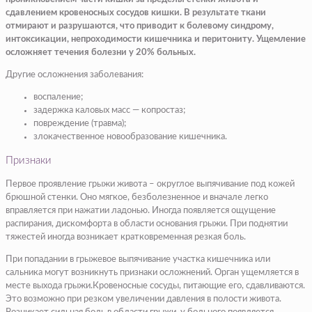
сдавлением кровеносных сосудов кишки. В результате ткани
отмирают и разрушаются, что приводит к болевому синдрому,
интоксикации, непроходимости кишечника и перитониту. Ущемление
осложняет течения болезни у 20% больных.
Другие осложнения заболевания:
воспаление;
задержка каловых масс — копростаз;
повреждение (травма);
злокачественное новообразование кишечника.
Признаки
Первое проявление грыжи живота – округлое выпячивание под кожей
брюшной стенки. Оно мягкое, безболезненное и вначале легко
вправляется при нажатии ладонью. Иногда появляется ощущение
распирания, дискомфорта в области основания грыжи. При поднятии
тяжестей иногда возникает кратковременная резкая боль.
При попадании в грыжевое выпячивание участка кишечника или
сальника могут возникнуть признаки осложнений. Орган ущемляется в
месте выхода грыжи.Кровеносные сосуды, питающие его, сдавливаются.
Это возможно при резком увеличении давления в полости живота.