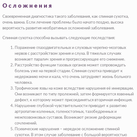
Осложнения
Своевременная диагностика такого заболевания, как спинная сухотка,
очень важна. Если лечение проблемы было начато поздно, высока
вероятность развития необратимых осложнений заболевания.
Спинная сухотка способна вызывать следующие последствия:
Поражение глазодвигательных и слуховых черепно-мозговых
нервов с расстройством зрения и слуха. В тяжелых случаях
возникает паралич зрения и прогрессирующее его снижение.
Расстройство функции тазовых органов может сопровождать
болезнь уже на первой стадии. Спинная сухотка приводит к
недержанию мочи и кала, что очень затрудняет жизнь больного
человека.
Трофические язвы на коже вследствие нарушения её иннервации.
Они возникают по типу пролежней, затем формируется язвенный
дефект, к которому может присоединяться вторичная инфекция.
Нарушение глубокой чувствительности приводит к развитию
артропатии коленных, голеностопных, тазобедренных и
межпозвонковых суставов. Возникают резкие деформации
сочленений.
Психические нарушения – нередкое осложнение спинной
сухотки. В этом случае заболевание с большой вероятностью