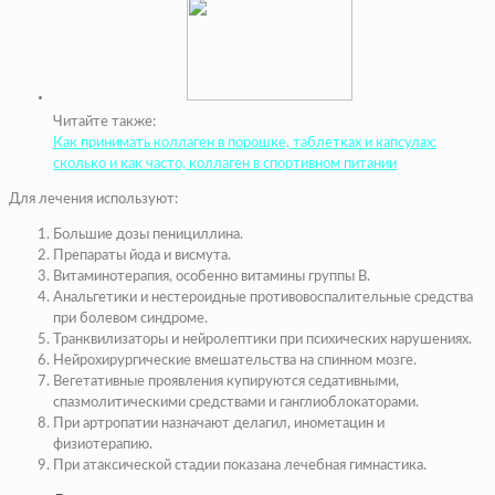
Читайте также:
Как принимать коллаген в порошке, таблетках и капсулах:
сколько и как часто, коллаген в спортивном питании
Для лечения используют:
Большие дозы пенициллина.
Препараты йода и висмута.
Витаминотерапия, особенно витамины группы B.
Анальгетики и нестероидные противовоспалительные средства
при болевом синдроме.
Транквилизаторы и нейролептики при психических нарушениях.
Нейрохирургические вмешательства на спинном мозге.
Вегетативные проявления купируются седативными,
спазмолитическими средствами и ганглиоблокаторами.
При артропатии назначают делагил, инометацин и
физиотерапию.
При атаксической стадии показана лечебная гимнастика.