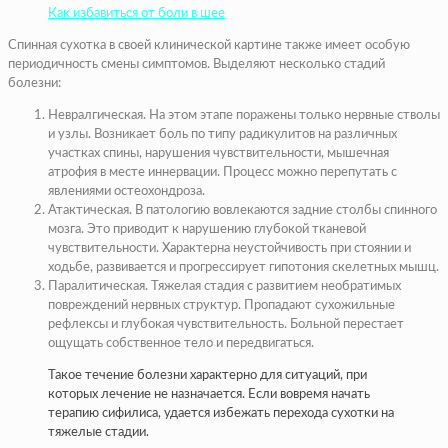
Как избавиться от боли в шее
Спинная сухотка в своей клинической картине также имеет особую
периодичность смены симптомов. Выделяют несколько стадий
болезни:
Невралгическая. На этом этапе поражены только нервные стволы
и узлы. Возникает боль по типу радикулитов на различных
участках спины, нарушения чувствительности, мышечная
атрофия в месте иннервации. Процесс можно перепутать с
явлениями остеохондроза.
Атактическая. В патологию вовлекаются задние столбы спинного
мозга. Это приводит к нарушению глубокой тканевой
чувствительности. Характерна неустойчивость при стоянии и
ходьбе, развивается и прогрессирует гипотония скелетных мышц.
Паралитическая. Тяжелая стадия с развитием необратимых
повреждений нервных структур. Пропадают сухожильные
рефлексы и глубокая чувствительность. Больной перестает
ощущать собственное тело и передвигаться.
Такое течение болезни характерно для ситуаций, при
которых лечение не назначается. Если вовремя начать
терапию сифилиса, удается избежать перехода сухотки на
тяжелые стадии.