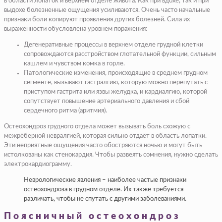
в области лопаток и верхнем отделе живота. Как при вдохе, так и при
выдохе болезненные ощущения усиливаются. Очень часто начальные
признаки боли копируют проявления других болезней. Сила их
выраженности обусловлена уровнем поражения:
Дегенеративные процессы в верхнем отделе грудной клетки
сопровождаются расстройством глотательной функции, сильным
кашлем и чувством комка в горле.
Патологические изменения, происходящие в среднем грудном
сегменте, вызывают гастралгию, которую можно перепутать с
приступом гастрита или язвы желудка, и кардиалгию, которой
сопутствует повышение артериального давления и сбой
сердечного ритма (аритмия).
Остеохондроз грудного отдела может вызывать боль схожую с
межрёберной невралгией, которая сильно отдаёт в область лопатки.
Эти неприятные ощущения часто обостряются ночью и могут быть
истолкованы как стенокардия. Чтобы развеять сомнения, нужно сделать
электрокардиограмму.
Неврологические явления – наиболее частые признаки
остеохондроза в грудном отделе. Их также требуется
различать, чтобы не спутать с другими заболеваниями.
Поясничный остеохондроз