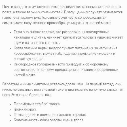
Почти всегда к этим ощущениям присоединяется онемение плечевого
пояса, а также верхних конечностей. В запущенных случаях развивается
парез или паралич рук. Головные боли часто сопровождаются
симптомами нарушенного кровообращения разных частей мозга:
Если оно снижается там, где расположены полукружные
канальцы и улитка, начинает кружиться голова, в ушах возникает
шум и начинается тошнота.
Когда глазные нервы недополучают питание из-за нарушения
кровоснабжения, может наблюдаться мелькание «мошек» и
снижаться зрение.
Кислородное голодание часто приводит к обморочному
состоянию или полному прекращению питания определённых
частей мозга.
Вероятны и иные симптомы остеохондроза шеи. На первый взгляд, они
никак не связаны с постановкой такого диагноза, но напрямую зависят от
него. Это такие болезни, как:
Перемены в тембре голоса.
Громкий храп.
Похолодание и онемение пальцев на руках.
Болезненность кожи головы, шеи и горла.