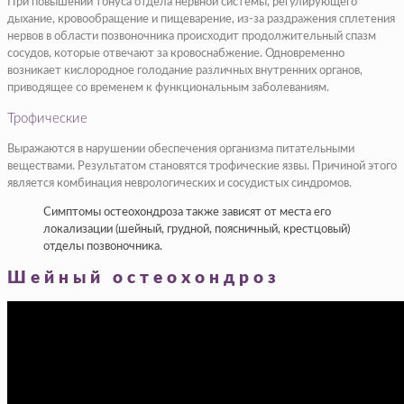
При повышении тонуса отдела нервной системы, регулирующего
дыхание, кровообращение и пищеварение, из-за раздражения сплетения
нервов в области позвоночника происходит продолжительный спазм
сосудов, которые отвечают за кровоснабжение. Одновременно
возникает кислородное голодание различных внутренних органов,
приводящее со временем к функциональным заболеваниям.
Трофические
Выражаются в нарушении обеспечения организма питательными
веществами. Результатом становятся трофические язвы. Причиной этого
является комбинация неврологических и сосудистых синдромов.
Симптомы остеохондроза также зависят от места его
локализации (шейный, грудной, поясничный, крестцовый)
отделы позвоночника.
Шейный остеохондроз