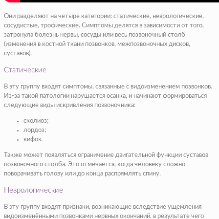
Они разделяют на четыре категории: статические, неврологические,
сосудистые, трофические. Симптомы делятся в зависимости от того,
затронула болезнь нервы, сосуды или весь позвоночный столб
(изменения в костной ткани позвонков, межпозвоночных дисков,
суставов).
Статические
В эту группу входят симптомы, связанные с видоизменением позвонков.
Из-за такой патологии нарушается осанка, и начинают формироваться
следующие виды искривления позвоночника:
сколиоз;
лордоз;
кифоз.
Также может появляться ограничение двигательной функции суставов
позвоночного столба. Это отмечается, когда человеку сложно
поворачивать голову или до конца распрямлять спину.
Неврологические
В эту группу входят признаки, возникающие вследствие ущемления
видоизменёнными позвонками нервных окончаний, в результате чего