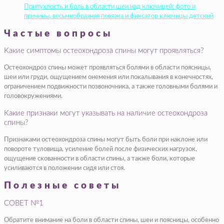
Припухлость и боль в области шеи над ключицей: фото и
причины, восьмиобразная повязка и фиксатор ключицы детский
Частые вопросы
Какие симптомы остеохондроза спины могут проявляться?
Остеохондроз спины может проявляться болями в области поясницы,
шеи или груди, ощущением онемения или покалывания в конечностях,
ограничением подвижности позвоночника, а также головными болями и
головокружениями.
Какие признаки могут указывать на наличие остеохондроза
спины?
Признаками остеохондроза спины могут быть боли при наклоне или
повороте туловища, усиление болей после физических нагрузок,
ощущение скованности в области спины, а также боли, которые
усиливаются в положении сидя или стоя.
Полезные советы
СОВЕТ №1
Обратите внимание на боли в области спины, шеи и поясницы, особенно