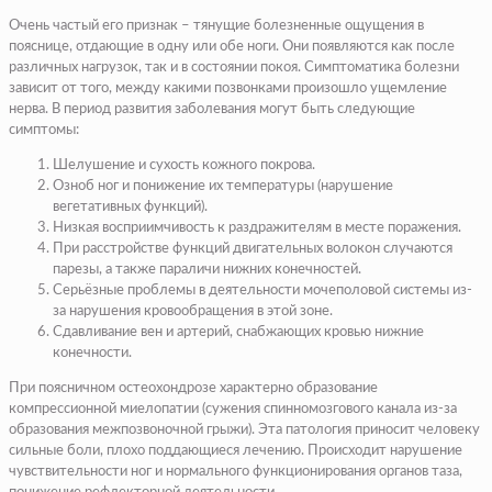
Очень частый его признак – тянущие болезненные ощущения в
пояснице, отдающие в одну или обе ноги. Они появляются как после
различных нагрузок, так и в состоянии покоя. Симптоматика болезни
зависит от того, между какими позвонками произошло ущемление
нерва. В период развития заболевания могут быть следующие
симптомы:
Шелушение и сухость кожного покрова.
Озноб ног и понижение их температуры (нарушение
вегетативных функций).
Низкая восприимчивость к раздражителям в месте поражения.
При расстройстве функций двигательных волокон случаются
парезы, а также параличи нижних конечностей.
Серьёзные проблемы в деятельности мочеполовой системы из-
за нарушения кровообращения в этой зоне.
Сдавливание вен и артерий, снабжающих кровью нижние
конечности.
При поясничном остеохондрозе характерно образование
компрессионной миелопатии (сужения спинномозгового канала из-за
образования межпозвоночной грыжи). Эта патология приносит человеку
сильные боли, плохо поддающиеся лечению. Происходит нарушение
чувствительности ног и нормального функционирования органов таза,