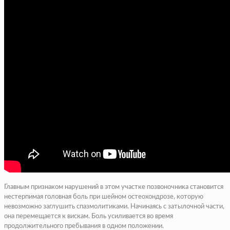
Главным признаком нарушений в этом участке позвоночника становится
нестерпимая головная боль при шейном остеохондрозе, которую
невозможно заглушить спазмолитиками. Начинаясь с затылочной части,
она перемещается к вискам. Боль усиливается во время
продолжительного пребывания в одном положении.