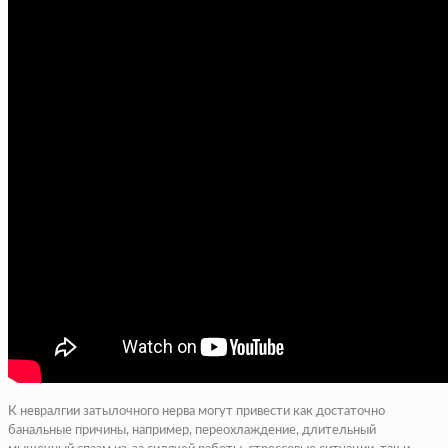
К невралгии затылочного нерва могут привести как достаточно
банальные причины, например, переохлаждение, длительный