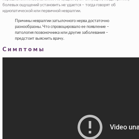
болевых ощущений установить не удается – тогда говорят об
идиопатической или первичной невралгии.
Причины невралгии затылочного нерва достаточно
разнообразны. Что спровоцировало ее появление –
патология позвоночника или другие заболевания –
предстоит выяснить врачу.
Симптомы