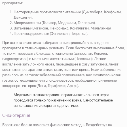
препаратам:
Нестероидные противовоспалительные (Диклоберл, Ксефокам,
Дексалгин).
Миорелаксанты (Толизор, Мидокалм, Толперил).
Витамины (Витаксон, Нейромакс, Комплигам, Мильгамма).
Противосудорожные (Финлепсин, Тегретол).
При острых симптомах выбирают инъекционный путь введения
препаратов в стационарных условиях. Если беспокоят выраженные боли,
то могут проводить блокады с гормонами (дипроспан, Кеналог,
гидрокортизон) и местными анестетиками (Новокаин). Легкое
воспаление затылочного нерва, перешедшее в фазу затухания, лечат
местными препаратами в виде мази, геля или крема. Если заболевание
развилось из-за таких заболеваний позвоночника, как межпозвонковая
грыжа, остеохондроз или спондилоартроз, необходимо применение
хондропротекторов (Дона, Терафлекс, Артра).
Медикаментозная терапия невралгии затылочного нерва
проводится только по назначению врача. Самостоятельное
использование лекарств недопустимо.
Физиотерапия
Бороться с болью помогают физические методы. Воздействуя на