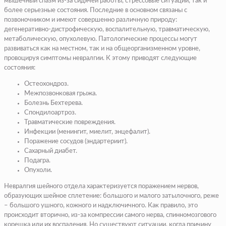
мышечный спазм из-за сидячей работы, стрессовые ситуации, так и
более серьезные состояния. Последние в основном связаны с
позвоночником и имеют совершенно различную природу:
дегенеративно-дистрофическую, воспалительную, травматическую,
метаболическую, опухолевую. Патологические процессы могут
развиваться как на местном, так и на общеорганизменном уровне,
провоцируя симптомы невралгии. К этому приводят следующие
состояния:
Остеохондроз.
Межпозвонковая грыжа.
Болезнь Бехтерева.
Спондилоартроз.
Травматические повреждения.
Инфекции (менингит, миелит, энцефалит).
Поражение сосудов (эндартериит).
Сахарный диабет.
Подагра.
Опухоли.
Невралгия шейного отдела характеризуется поражением нервов,
образующих шейное сплетение: большого и малого затылочного, реже
– большого ушного, кожного и надключичного. Как правило, это
происходит вторично, из-за компрессии самого нерва, спинномозгового
корешка или их воспаления. Но существуют ситуации, когда причину