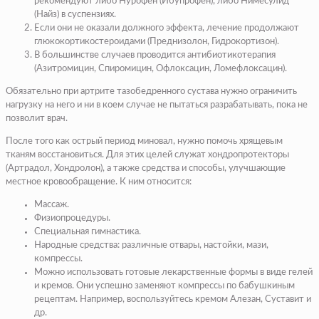
рекомендуют либо Нурофен (Ибупрофен), либо Нимесулид
(Найз) в суспензиях.
Если они не оказали должного эффекта, лечение продолжают
глюкокортикостероидами (Преднизолон, Гидрокортизон).
В большинстве случаев проводится антибиотикотерапия
(Азитромицин, Спиромицин, Офлоксацин, Ломефлоксацин).
Обязательно при артрите тазобедренного сустава нужно ограничить
нагрузку на него и ни в коем случае не пытаться разрабатывать, пока не
позволит врач.
После того как острый период миновал, нужно помочь хрящевым
тканям восстановиться. Для этих целей служат хондропротекторы
(Артрадол, Хондролон), а также средства и способы, улучшающие
местное кровообращение. К ним относится:
Массаж.
Физиопроцедуры.
Специальная гимнастика.
Народные средства: различные отвары, настойки, мази,
компрессы.
Можно использовать готовые лекарственные формы в виде гелей
и кремов. Они успешно заменяют компрессы по бабушкиным
рецептам. Например, воспользуйтесь кремом Алезан, Суставит и
др.