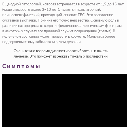
Еще одной патологией, которая встречается в возрасте от 1,5 до 15 лет
(чаще в возрасте около 3–10 лет), является транзиторный,
или неспецифический, проходящий, синовит ТБС. Это воспаление
суставной выстилки. Причина его точно неизвестна. Основную роль в
развитии патпроцесса отводят инфекционно-аллергическим факторам,
в некоторых случаях его причиной служит повреждение (травма). В
нелеченом состоянии может привести к хромоте. Мальчики более
подвержены этому заболеванию, чем девочки.
Очень важно вовремя диагностировать болезнь и начать
лечение. Это поможет избежать тяжелых последствий.
Симптомы