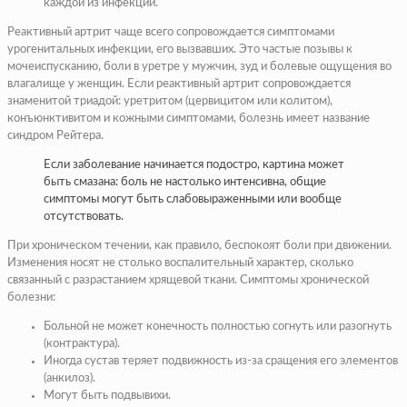
каждой из инфекций.
Реактивный артрит чаще всего сопровождается симптомами
урогенитальных инфекции, его вызвавших. Это частые позывы к
мочеиспусканию, боли в уретре у мужчин, зуд и болевые ощущения во
влагалище у женщин. Если реактивный артрит сопровождается
знаменитой триадой: уретритом (цервицитом или колитом),
конъюнктивитом и кожными симптомами, болезнь имеет название
синдром Рейтера.
Если заболевание начинается подостро, картина может
быть смазана: боль не настолько интенсивна, общие
симптомы могут быть слабовыраженными или вообще
отсутствовать.
При хроническом течении, как правило, беспокоят боли при движении.
Изменения носят не столько воспалительный характер, сколько
связанный с разрастанием хрящевой ткани. Симптомы хронической
болезни:
Больной не может конечность полностью согнуть или разогнуть
(контрактура).
Иногда сустав теряет подвижность из-за сращения его элементов
(анкилоз).
Могут быть подвывихи.