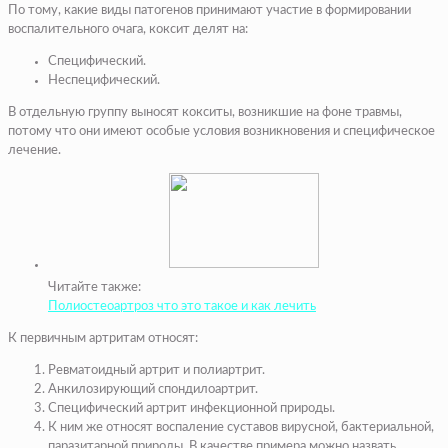
По тому, какие виды патогенов принимают участие в формировании
воспалительного очага, коксит делят на:
Специфический.
Неспецифический.
В отдельную группу выносят кокситы, возникшие на фоне травмы,
потому что они имеют особые условия возникновения и специфическое
лечение.
Читайте также:
Полиостеоартроз что это такое и как лечить
К первичным артритам относят:
Ревматоидный артрит и полиартрит.
Анкилозирующий спондилоартрит.
Специфический артрит инфекционной природы.
К ним же относят воспаление суставов вирусной, бактериальной,
паразитарной природы. В качестве примера можно назвать