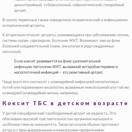
дизентерийный, туберкулезный, сифилитический, гонорейный
артрит.
В группу первичных также определили псориатический и инфекционно-
аллергический артриты.
К вторичным относят артриты, развивающиеся при заболеваниях легких,
системы крови, саркоидозе, болезнях ЖКТ. Возникают они на фоне
болезней соединительной ткани, онкологии и ряда синдромных
патологий.
Если коксит развивается на фоне урогенитальной
инфекции, патологии ЖКТ, вызванной энтеробактериями и
носоглоточной инфекций – это реактивный артрит.
Чаще всего его соотносят с хламидийной инфекцией мочеполовых
путей или поражением носоглотки, вызванным микоплазмой или той же
хламидией (хламидийная ангина, например).
Коксит ТБС в детском возрасте
У детей специфический тазобедренный артрит не редкость. Это
обосновано высокой чувствительностью организма малышей и
особенностями их иммунитета. Такая патология обычно протекает
остро и с явно выраженными клиническими проявлениями