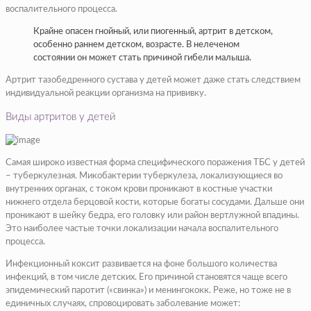
воспалительного процесса.
Крайне опасен гнойный, или пиогенный, артрит в детском,
особенно раннем детском, возрасте. В нелеченом
состоянии он может стать причиной гибели малыша.
Артрит тазобедренного сустава у детей может даже стать следствием
индивидуальной реакции организма на прививку.
Виды артритов у детей
Самая широко известная форма специфического поражения ТБС у детей
– туберкулезная. Микобактерии туберкулеза, локализующиеся во
внутренних органах, с током крови проникают в костные участки
нижнего отдела берцовой кости, которые богаты сосудами. Дальше они
проникают в шейку бедра, его головку или район вертлужной впадины.
Это наиболее частые точки локализации начала воспалительного
процесса.
Инфекционный коксит развивается на фоне большого количества
инфекций, в том числе детских. Его причиной становятся чаще всего
эпидемический паротит («свинка») и менингококк. Реже, но тоже не в
единичных случаях, спровоцировать заболевание может: