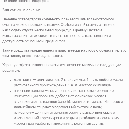
Лечение полиостеоартроза
Записаться на лечение
Лечение остеоартроза коленного, плечевого или голеностопного
сустава можно проводить мазями. Эффективный результат можно
наблюдать спустя нескольких процедур. Преимуществом
использования таких средств является простота изготовления и
доступность основных ингредиентов.
Такие средства можно нанести практически на любую область тела, с
том числе, стопы, пальцы и кисти.
Хорошую эффективность показывает лечение мазями по следующим
рецептам:
желтковая — один желток, 2 ст. л. уксуса, 1 ст. л. любого масла
растительного происхождения, 1 ч. л. чистого скипидара;
на основе полыни — высушенные листья травы доводят до
консистенции порошка, добавляют оливковое масло и
выдерживают на водяной бане 60 минут, отстаивают 48 часов и в
дальнейшем втирают в пораженный сустав на ночь;
из корней — для приготовления берут в равных пропорциях
измельченный корень хрена и редьки, разбавляют оливковым
маслом для удобства нанесения на коленный сустав.