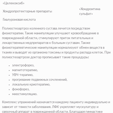
«Целекоксиб»
«Хондроитина
Хондропротекторные препараты
сульфат»
Гиалуроновая кислота
Полиостеоартроз коленного сустава лечится посредством
физиотерапии. Такие манипуляции улучшают кровообращение в
поврежденной области, стимулируют приток питательных и
лекарственных медпрепаратов к больным суставам. Также
физиотерапевтические манипуляции нормализуют обмен веществ в
тканях и выводят из организма токсины и продукты распада клеток. При
полиостеоартрозе доктор прописывает такие процедуры:
электрофорез,
магнитотерапию,
УВЧ-терапию,
прогревание подвижных сочленений,
локальную криотерапию,
фонофорез,
миостимуляцию.
Комплекс упражнений назначается каждому пациенту индивидуально и
зависит от тяжести заболевания. ЛФК укрепляет мускулатуру и
связочный аппарат в поврежденной области. Благодаря гимнастике