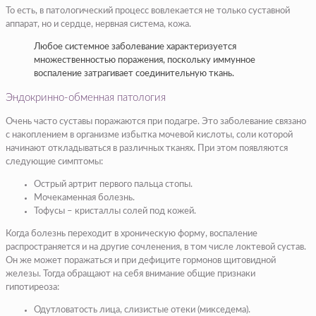
То есть, в патологический процесс вовлекается не только суставной
аппарат, но и сердце, нервная система, кожа.
Любое системное заболевание характеризуется
множественностью поражения, поскольку иммунное
воспаление затрагивает соединительную ткань.
Эндокринно-обменная патология
Очень часто суставы поражаются при подагре. Это заболевание связано
с накоплением в организме избытка мочевой кислоты, соли которой
начинают откладываться в различных тканях. При этом появляются
следующие симптомы:
Острый артрит первого пальца стопы.
Мочекаменная болезнь.
Тофусы – кристаллы солей под кожей.
Когда болезнь переходит в хроническую форму, воспаление
распространяется и на другие сочленения, в том числе локтевой сустав.
Он же может поражаться и при дефиците гормонов щитовидной
железы. Тогда обращают на себя внимание общие признаки
гипотиреоза:
Одутловатость лица, слизистые отеки (микседема).