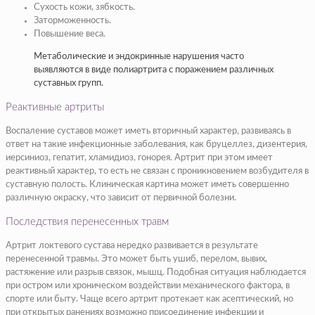
Сухость кожи, зябкость.
Заторможенность.
Повышение веса.
Метаболические и эндокринные нарушения часто
выявляются в виде полиартрита с поражением различных
суставных групп.
Реактивные артриты
Воспаление суставов может иметь вторичный характер, развиваясь в
ответ на такие инфекционные заболевания, как бруцеллез, дизентерия,
иерсиниоз, гепатит, хламидиоз, гонорея. Артрит при этом имеет
реактивный характер, то есть не связан с проникновением возбудителя в
суставную полость. Клиническая картина может иметь совершенно
различную окраску, что зависит от первичной болезни.
Последствия перенесенных травм
Артрит локтевого сустава нередко развивается в результате
перенесенной травмы. Это может быть ушиб, перелом, вывих,
растяжение или разрыв связок, мышц. Подобная ситуация наблюдается
при остром или хроническом воздействии механического фактора, в
спорте или быту. Чаще всего артрит протекает как асептический, но
при открытых ранениях возможно присоединение инфекции и