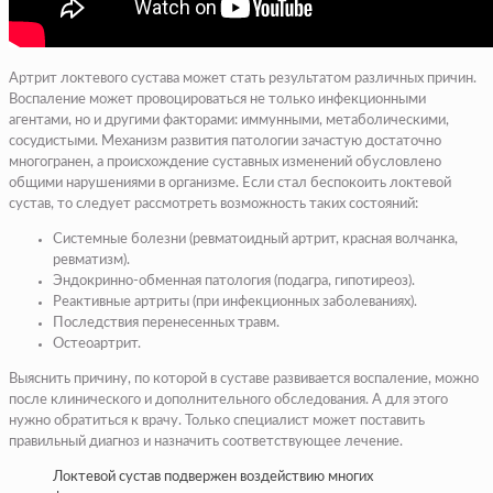
Артрит локтевого сустава может стать результатом различных причин.
Воспаление может провоцироваться не только инфекционными
агентами, но и другими факторами: иммунными, метаболическими,
сосудистыми. Механизм развития патологии зачастую достаточно
многогранен, а происхождение суставных изменений обусловлено
общими нарушениями в организме. Если стал беспокоить локтевой
сустав, то следует рассмотреть возможность таких состояний:
Системные болезни (ревматоидный артрит, красная волчанка,
ревматизм).
Эндокринно-обменная патология (подагра, гипотиреоз).
Реактивные артриты (при инфекционных заболеваниях).
Последствия перенесенных травм.
Остеоартрит.
Выяснить причину, по которой в суставе развивается воспаление, можно
после клинического и дополнительного обследования. А для этого
нужно обратиться к врачу. Только специалист может поставить
правильный диагноз и назначить соответствующее лечение.
Локтевой сустав подвержен воздействию многих