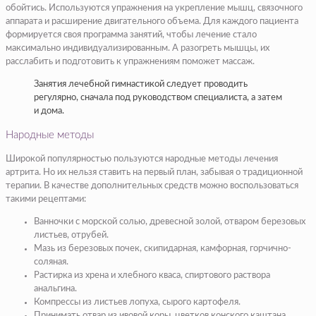
обойтись. Используются упражнения на укрепление мышц, связочного
аппарата и расширение двигательного объема. Для каждого пациента
формируется своя программа занятий, чтобы лечение стало
максимально индивидуализированным. А разогреть мышцы, их
расслабить и подготовить к упражнениям поможет массаж.
Занятия лечебной гимнастикой следует проводить
регулярно, сначала под руководством специалиста, а затем
и дома.
Народные методы
Широкой популярностью пользуются народные методы лечения
артрита. Но их нельзя ставить на первый план, забывая о традиционной
терапии. В качестве дополнительных средств можно воспользоваться
такими рецептами:
Ванночки с морской солью, древесной золой, отваром березовых
листьев, отрубей.
Мазь из березовых почек, скипидарная, камфорная, горчично-
соляная.
Растирка из хрена и хлебного кваса, спиртового раствора
анальгина.
Компрессы из листьев лопуха, сырого картофеля.
Принимать отвар из ивовой коры, цветков конского каштана,