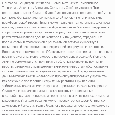
Пенталгин
. Андифен. Темпалгин. Темпимет. Имет. Темпангинол.
Тетралгин.
Анальгин
.
Андипал
. Седалгин. Особые указания При
продолжительном (больше 5 дней) использовании препарата требуется
контроль функциональных показателей почек и печени и картины
периферической крови. Прием может затруднять постановку диагноза
при синдроме «острый живот» и абдоминальном болевом синдроме. У
спортсменов прием лекарственного средства способен повлиять на
результаты анализов допинг-контроля. У пациентов, страдающих
поллинозами и атопической бронхиальной астмой, существует
повышенный риск возникновения реакций гиперчувствительности.
Большая часть компонентов ЛС оказывает воздействие на центральную
нервную систему, меняя скорость психомоторных реакций. В связи с
этим не рекомендуется принимать таблетки во время выполнения
работы, связанной с повышенным вниманием (работа и обслуживание
сложных механизмов, вождение автотранспорта). Перед лечением
данными таблетками желательно проконсультироваться у врача, так
как возможно проявление неприятных реакций. При наличии
заболеваний почек и печени препарат принимается очень осторожно.
Седал М не назначают пациентам, у которых депрессивные
расстройства, нарушение сна и вероятность развития непроходимости
кишечника. В начале терапии может проявиться синдром Стивенса-
Джонсона и Лайелла. Если у больного поражена печень алкоголем, то
значительно увеличивается гепатотоксический риск от воздействия