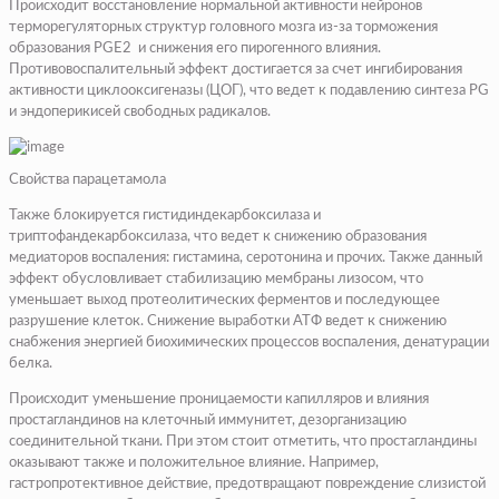
Происходит восстановление нормальной активности нейронов
терморегуляторных структур головного мозга из-за торможения
образования PGE2 и снижения его пирогенного влияния.
Противовоспалительный эффект достигается за счет ингибирования
активности циклооксигеназы (ЦОГ), что ведет к подавлению синтеза PG
и эндоперикисей свободных радикалов.
Свойства парацетамола
Также блокируется гистидиндекарбоксилаза и
триптофандекарбоксилаза, что ведет к снижению образования
медиаторов воспаления: гистамина, серотонина и прочих. Также данный
эффект обусловливает стабилизацию мембраны лизосом, что
уменьшает выход протеолитических ферментов и последующее
разрушение клеток. Снижение выработки АТФ ведет к снижению
снабжения энергией биохимических процессов воспаления, денатурации
белка.
Происходит уменьшение проницаемости капилляров и влияния
простагландинов на клеточный иммунитет, дезорганизацию
соединительной ткани. При этом стоит отметить, что простагландины
оказывают также и положительное влияние. Например,
гастропротективное действие, предотвращают повреждение слизистой