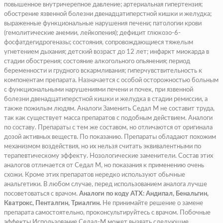
повышенное внутричерепное давление; артериальная гипертензия;
обострение язвенной болезни двенадцатиперстной кишки и желудка;
выраженные функциональные нарушения печени; патологии крови
(гемолитические анемии, лейкопения); дефицит глюкозо-6-
фосфатдегидрогеназы; состояния, сопровождающиеся тяжелым
угнетением дыхания; детский возраст до 12 лет; инфаркт миокарда в
стадии обострения; состояние алкогольного опьянения; период
беременности и грудного вскармливания; гиперчувствительность к
компонентам препарата. Назначается с особой осторожностью больным
с функциональными нарушениями печени и почек, при язвенной
болезни двенадцатиперстной кишки и желудка в стадии ремиссии, а
также пожилым людям. Аналоги Заменить Седал М не составит труда,
так как существует масса препаратов с подобным действием.
Аналоги
по составу
. Препараты с тем же составом, но отличаются от оригинала
дозой активных веществ.
По показанию
. Препараты обладают похожим
механизмом воздействия, но их нельзя считать эквивалентными по
терапевтическому эффекту.
Нозологические заменители
. Состав этих
аналогов отличается от Седал М, но показания к применению очень
схожи. Кроме этих препаратов нередко используют обычные
анальгетики. В любом случае, перед использованием аналога лучше
посоветоваться с врачом.
Аналоги по коду АТХ: Андипал, Бенальгин,
Кватрокс, Пенталгин, Триалгин.
Не принимайте решение о замене
препарата самостоятельно, проконсультируйтесь с врачом. Побочные
эффекты Использование Седал-М может вызвать следующие