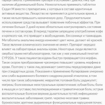
парацетамола. Применение препарата осложняет диагностику при
наличии абдоминальной боли. Нежелательно принимать таблетки
Седал М вместе с препаратами, у которых в составе идентичные
активные вещества. Лекарство не применяется длительное время, а
также нельзя превышать назначенную дозу. Продолжительное
использование средства вызывает появление побочных эффектов. При
лечении больше 3 дней нужно обязательно контролировать состояние
печени и состав крови. В период терапии запрещено употребление кофе
и крепкого чая, это приводит к возбуждению, бессоннице и тахикардии.
Метаболиты анальгина иногда изменяют цвет мочи, делают её красной.
Такое явление клинического значения не имеет. Препарат нередко
влияет на лабораторные анализы крови. Некоторые люди являются
свербыстрыми метаболизаторами, так как у них уникальный генотип
CYP2D6. У таких пациентов кодеин быстро превращается в морфин.
Такое скорое преобразование чрезмерно повышает уровень морфина в
крови. Поэтому у таких лиц возникают симптомы передозировки даже
при стандартных дозах. Показания к применению Купирование умеренно
или слабо выраженного болевого синдрома разной этиологии, в том
числе при таких заболеваниях: невралгия; головная боль; радикулит;
мигрень; болезненные менструальные кровотечения; зубная боль; боли
в мышцах и суставах; послеоперационная и травматическая боль; острые
воспалительные болезни верхних дыхательных путей; инфекционно-
воспалительные заболевания; грипп. черепно-мозговая травма;
бронхоспазм; аритмии; выраженные функциональные нарушения почек;