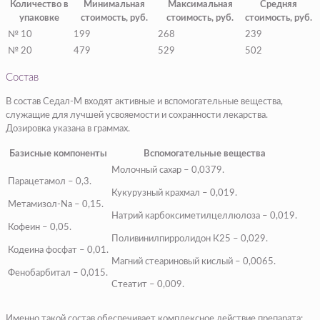
Количество в
Минимальная
Максимальная
Средняя
упаковке
стоимость, руб.
стоимость, руб.
стоимость, руб.
№ 10
199
268
239
№ 20
479
529
502
Состав
В состав Седал-М входят активные и вспомогательные вещества,
служащие для лучшей усвояемости и сохранности лекарства.
Дозировка указана в граммах.
Базисные компоненты
Вспомогательные вещества
Молочный сахар – 0,0379.
Парацетамол – 0,3.
Кукурузный крахмал – 0,019.
Метамизол-Na – 0,15.
Натрий карбоксиметилцеллюлоза – 0,019.
Кофеин – 0,05.
Поливинилпирролидон К25 – 0,029.
Кодеина фосфат – 0,01.
Магний стеариновый кислый – 0,0065.
Фенобарбитал – 0,015.
Стеатит – 0,009.
Именно такой состав обеспечивает комплексное действие препарата: