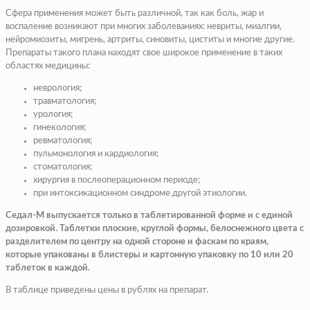
Сфера применения может быть различной, так как боль, жар и
воспаление возникают при многих заболеваниях: невриты, миалгии,
нейромиозиты, мигрень, артриты, синовиты, циститы и многие другие.
Препараты такого плана находят свое широкое применение в таких
областях медицины:
неврология;
травматология;
урология;
гинекология;
ревматология;
пульмонология и кардиология;
стоматология;
хирургия в послеоперационном периоде;
при интоксикационном синдроме другой этиологии.
Седал-М выпускается только в таблетированной форме и с единой
дозировкой. Таблетки плоские, круглой формы, белоснежного цвета с
разделителем по центру на одной стороне и фаскам по краям,
которые упакованы в блистеры и картонную упаковку по 10 или 20
таблеток в каждой.
В таблице приведены цены в рублях на препарат.