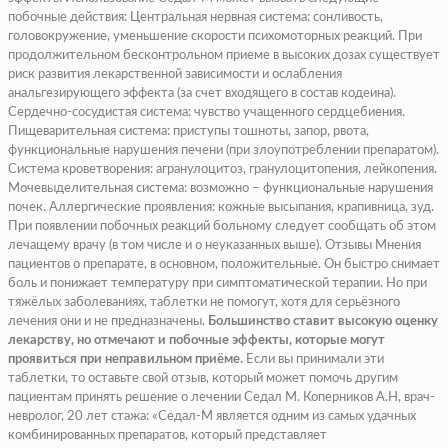
побочные действия: Центральная нервная система: сонливость,
головокружение, уменьшение скорости психомоторных реакций. При
продолжительном бесконтрольном приеме в высоких дозах существует
риск развития лекарственной зависимости и ослабления
анальгезирующего эффекта (за счет входящего в состав кодеина).
Сердечно-сосудистая система: чувство учащенного сердцебиения.
Пищеварительная система: приступы тошноты, запор, рвота,
функциональные нарушения печени (при злоупотреблении препаратом).
Система кроветворения: агранулоцитоз, гранулоцитопения, лейкопения.
Мочевыделительная система: возможно – функциональные нарушения
почек. Аллергические проявления: кожные высыпания, крапивница, зуд.
При появлении побочных реакций больному следует сообщать об этом
лечащему врачу (в том числе и о неуказанных выше). Отзывы Мнения
пациентов о препарате, в основном, положительные. Он быстро снимает
боль и понижает температуру при симптоматической терапии. Но при
тяжёлых заболеваниях, таблетки не помогут, хотя для серьёзного
лечения они и не предназначены.
Большинство ставит высокую оценку
лекарству, но отмечают и побочные эффекты, которые могут
проявиться при неправильном приёме.
Если вы принимали эти
таблетки, то оставьте свой отзыв, который может помочь другим
пациентам принять решение о лечении Седал М.
Коперников А.Н, врач-
невролог, 20 лет стажа:
«Седал-М является одним из самых удачных
комбинированных препаратов, который представляет