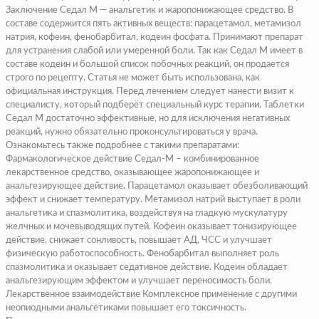
Заключение Седал М — анальгетик и жаропонижающее средство. В
составе содержится пять активных веществ: парацетамол, метамизол
натрия, кофеин, фенобарбитал, кодеин фосфата. Принимают препарат
для устранения слабой или умеренной боли. Так как Седал М имеет в
составе кодеин и большой список побочных реакций, он продается
строго по рецепту. Статья не может быть использована, как
официальная инструкция. Перед лечением следует нанести визит к
специалисту, который подберёт специальный курс терапии. Таблетки
Седал М достаточно эффективные, но для исключения негативных
реакций, нужно обязательно проконсультироваться у врача.
Ознакомьтесь также подробнее с такими препаратами:
Фармакологическое действие
Седал-М – комбинированное
лекарственное средство, оказывающее жаропонижающее и
анальгезирующее действие. Парацетамол оказывает обезболивающий
эффект и снижает температуру. Метамизол натрий выступает в роли
анальгетика и спазмолитика, воздействуя на гладкую мускулатуру
желчных и мочевыводящих путей. Кофеин оказывает тонизирующее
действие, снижает сонливость, повышает АД, ЧСС и улучшает
физическую работоспособность. Фенобарбитал выполняет роль
спазмолитика и оказывает седативное действие. Кодеин обладает
анальгезирующим эффектом и улучшает переносимость боли.
Лекарственное взаимодействие Комплексное применение с другими
неопиодными анальгетиками повышает его токсичность.