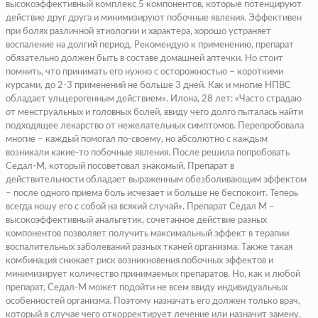
высокоэффективный комплекс 5 компонентов, которые потенцируют
действие друг друга и минимизируют побочные явления. Эффективен
при болях различной этиологии и характера, хорошо устраняет
воспаление на долгий период. Рекомендую к применению, препарат
обязательно должен быть в составе домашней аптечки. Но стоит
помнить, что принимать его нужно с осторожностью – короткими
курсами, до 2-3 применений не больше 3 дней. Как и многие НПВС
обладает ульцерогенным действием».
Илона, 28 лет:
«Часто страдаю
от менструальных и головных болей, ввиду чего долго пыталась найти
подходящее лекарство от нежелательных симптомов. Перепробовала
многие – каждый помогал по-своему, но абсолютно с каждым
возникали какие-то побочные явления. После решила попробовать
Седал-М, который посоветовал знакомый. Препарат в
действительности обладает выраженным обезболивающим эффектом
– после одного приема боль исчезает и больше не беспокоит. Теперь
всегда ношу его с собой на всякий случай». Препарат Седал М –
высокоэффективный анальгетик, сочетанное действие разных
компонентов позволяет получить максимальный эффект в терапии
воспалительных заболеваний разных тканей организма. Также такая
комбинация снижает риск возникновения побочных эффектов и
минимизирует количество принимаемых препаратов. Но, как и любой
препарат, Седал-М может подойти не всем ввиду индивидуальных
особенностей организма. Поэтому назначать его должен только врач,
который в случае чего откорректирует лечение или назначит замену.