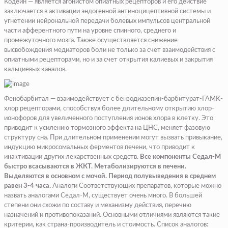
Кодеин
— является агонистом опиатных рецепторов и его действие
заключается в активации эндогенной антиноцицептивной системы и
угнетении нейрональной передачи болевых импульсов центральной
части афферентного пути на уровне спинного, среднего и
промежуточного мозга. Также осуществляется снижение
высвобождения медиаторов боли не только за счет взаимодействия с
опиатными рецепторами, но и за счет открытия калиевых и закрытия
кальциевых каналов.
Фенобарбитал
— взаимодействует с бензодиазепин-барбитурат-ГАМК-
хлор рецепторами, способствуя более длительному открытию хлор-
ионофоров для увеличенного поступления ионов хлора в клетку. Это
приводит к усилению тормозного эффекта на ЦНС, меняет фазовую
структуру сна. При длительном применении могут вызвать привыкание,
индукцию микросомальных ферментов печени, что приводит к
инактивации других лекарственных средств.
Все компоненты Седал-М
быстро всасываются в ЖКТ. Метаболизируются в печени.
Выделяются в основном с мочой. Период полувыведения в среднем
равен 3-4 часа.
Аналоги Соответствующих препаратов, которые можно
назвать аналогами Седал-М, существует очень много. В большей
степени они схожи по составу и механизму действия, перечню
назначений и противопоказаний. Основными отличиями являются такие
критерии, как страна-производитель и стоимость. Список аналогов: