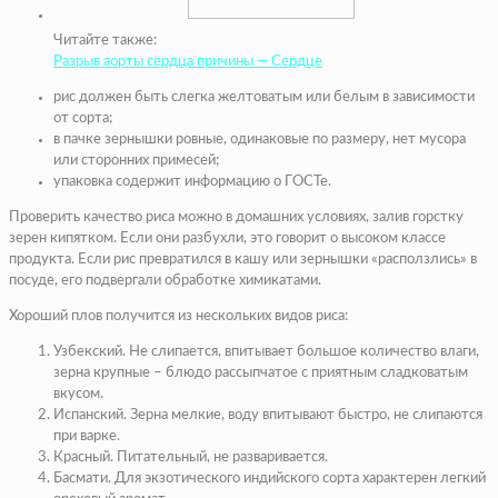
Читайте также:
Разрыв аорты сердца причины — Сердце
рис должен быть слегка желтоватым или белым в зависимости
от сорта;
в пачке зернышки ровные, одинаковые по размеру, нет мусора
или сторонних примесей;
упаковка содержит информацию о ГОСТе.
Проверить качество риса можно в домашних условиях, залив горстку
зерен кипятком. Если они разбухли, это говорит о высоком классе
продукта. Если рис превратился в кашу или зернышки «расползлись» в
посуде, его подвергали обработке химикатами.
Хороший плов получится из нескольких видов риса:
Узбекский. Не слипается, впитывает большое количество влаги,
зерна крупные – блюдо рассыпчатое с приятным сладковатым
вкусом.
Испанский. Зерна мелкие, воду впитывают быстро, не слипаются
при варке.
Красный. Питательный, не разваривается.
Басмати. Для экзотического индийского сорта характерен легкий