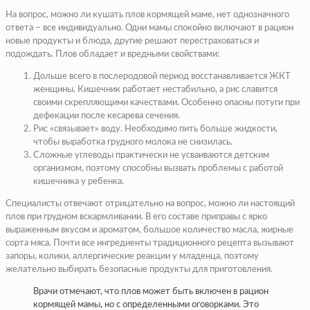
На вопрос, можно ли кушать плов кормящей маме, нет однозначного
ответа – все индивидуально. Одни мамы спокойно включают в рацион
новые продукты и блюда, другие решают перестраховаться и
подождать. Плов обладает и вредными свойствами:
Дольше всего в послеродовой период восстанавливается ЖКТ
женщины. Кишечник работает нестабильно, а рис славится
своими скрепляющими качествами. Особенно опасны потуги при
дефекации после кесарева сечения.
Рис «связывает» воду. Необходимо пить больше жидкости,
чтобы выработка грудного молока не снизилась.
Сложные углеводы практически не усваиваются детским
организмом, поэтому способны вызвать проблемы с работой
кишечника у ребенка.
Специалисты отвечают отрицательно на вопрос, можно ли настоящий
плов при грудном вскармливании. В его составе приправы с ярко
выраженным вкусом и ароматом, большое количество масла, жирные
сорта мяса. Почти все ингредиенты традиционного рецепта вызывают
запоры, колики, аллергические реакции у младенца, поэтому
желательно выбирать безопасные продукты для приготовления.
Врачи отмечают, что плов может быть включен в рацион
кормящей мамы, но с определенными оговорками. Это