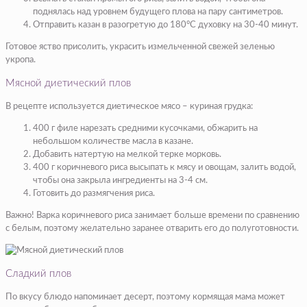
поднялась над уровнем будущего плова на пару сантиметров.
Отправить казан в разогретую до 180°С духовку на 30-40 минут.
Готовое яство присолить, украсить измельченной свежей зеленью
укропа.
Мясной диетический плов
В рецепте используется диетическое мясо – куриная грудка:
400 г филе нарезать средними кусочками, обжарить на
небольшом количестве масла в казане.
Добавить натертую на мелкой терке морковь.
400 г коричневого риса высыпать к мясу и овощам, залить водой,
чтобы она закрыла ингредиенты на 3-4 см.
Готовить до размягчения риса.
Важно! Варка коричневого риса занимает больше времени по сравнению
с белым, поэтому желательно заранее отварить его до полуготовности.
Сладкий плов
По вкусу блюдо напоминает десерт, поэтому кормящая мама может