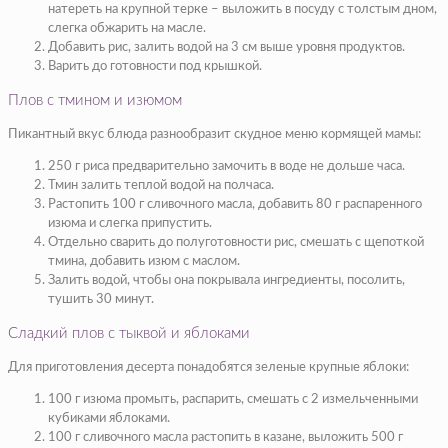
натереть на крупной терке – выложить в посуду с толстым дном,
слегка обжарить на масле.
Добавить рис, залить водой на 3 см выше уровня продуктов.
Варить до готовности под крышкой.
Плов с тмином и изюмом
Пикантный вкус блюда разнообразит скудное меню кормящей мамы:
250 г риса предварительно замочить в воде не дольше часа.
Тмин залить теплой водой на полчаса.
Растопить 100 г сливочного масла, добавить 80 г распаренного
изюма и слегка припустить.
Отдельно сварить до полуготовности рис, смешать с щепоткой
тмина, добавить изюм с маслом.
Залить водой, чтобы она покрывала ингредиенты, посолить,
тушить 30 минут.
Сладкий плов с тыквой и яблоками
Для приготовления десерта понадобятся зеленые крупные яблоки:
100 г изюма промыть, распарить, смешать с 2 измельченными
кубиками яблоками.
100 г сливочного масла растопить в казане, выложить 500 г