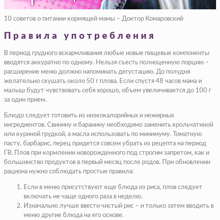
10 советов о питании кормящей мамы – Доктор Комаровский
Правила употребления
В период грудного вскармливания любые новые пищевые компоненты
вводятся аккуратно по одному. Нельзя съесть полноценную порцию –
расширение меню должно напоминать дегустацию. До полудня
желательно скушать около 50 г плова. Если спустя 48 часов мама и
малыш будут чувствовать себя хорошо, объем увеличивается до 100 г
за один прием.
Блюдо следует готовить из низкокалорийных и нежирных
ингредиентов. Свинину и баранину необходимо заменить крольчатиной
или куриной грудкой, а масла использовать по минимуму. Томатную
пасту, барбарис, перец придется совсем убрать из рецепта на период
ГВ. Плов при кормлении новорожденного под строгим запретом, как и
большинство продуктов в первый месяц после родов. При обновлении
рациона нужно соблюдать простые правила:
Если в меню присутствуют еще блюда из риса, плов следует
включать не чаще одного раза в неделю.
Изначально лучше ввести чистый рис – и только затем вводить в
меню другие блюда на его основе.