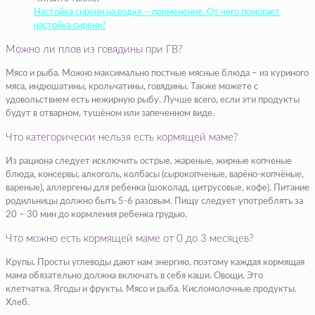
Настойка сирени на водке – применение. От чего помогает
настойка сирени?
Можно ли плов из говядины при ГВ?
Мясо и рыба. Можно максимально постные мясные блюда – из куриного
мяса, индюшатины, крольчатины, говядины. Также можете с
удовольствием есть нежирную рыбу. Лучше всего, если эти продукты
будут в отварном, тушёном или запеченном виде.
Что категорически нельзя есть кормящей маме?
Из рациона следует исключить острые, жареные, жирные копченые
блюда, консервы, алкоголь, колбасы (сырокопченые, варёно-копчёные,
вареные), аллергены для ребенка (шоколад, цитрусовые, кофе). Питание
родильницы должно быть 5-6 разовым. Пищу следует употреблять за
20 – 30 мин до кормления ребенка грудью.
Что можно есть кормящей маме от 0 до 3 месяцев?
Крупы. Просты углеводы дают нам энергию, поэтому каждая кормящая
мама обязательно должна включать в себя каши. Овощи. Это
клетчатка. Ягоды и фрукты. Мясо и рыба. Кисломолочные продукты.
Хлеб.