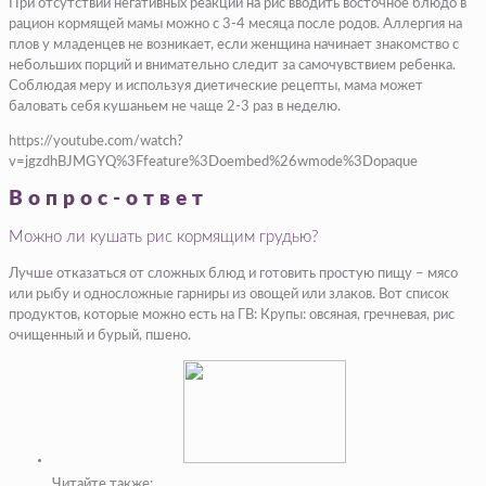
При отсутствии негативных реакций на рис вводить восточное блюдо в
рацион кормящей мамы можно с 3-4 месяца после родов. Аллергия на
плов у младенцев не возникает, если женщина начинает знакомство с
небольших порций и внимательно следит за самочувствием ребенка.
Соблюдая меру и используя диетические рецепты, мама может
баловать себя кушаньем не чаще 2-3 раз в неделю.
https://youtube.com/watch?
v=jgzdhBJMGYQ%3Ffeature%3Doembed%26wmode%3Dopaque
Вопрос-ответ
Можно ли кушать рис кормящим грудью?
Лучше отказаться от сложных блюд и готовить простую пищу – мясо
или рыбу и односложные гарниры из овощей или злаков. Вот список
продуктов, которые можно есть на ГВ: Крупы: овсяная, гречневая, рис
очищенный и бурый, пшено.
Читайте также: