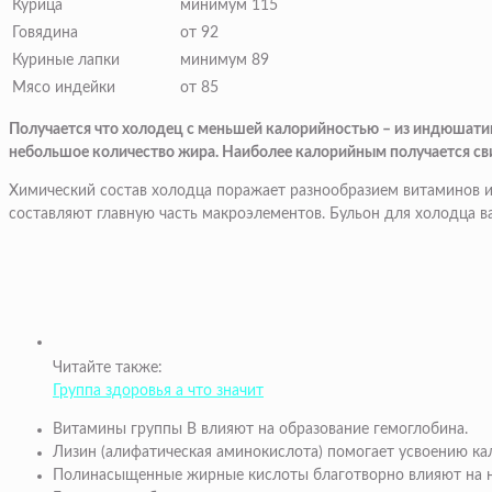
Курица
минимум 115
Говядина
от 92
Куриные лапки
минимум 89
Мясо индейки
от 85
Получается что холодец с меньшей калорийностью – из индюшатины
небольшое количество жира. Наиболее калорийным получается свин
Химический состав холодца поражает разнообразием витаминов и 
составляют главную часть макроэлементов. Бульон для холодца ва
Читайте также:
Группа здоровья а что значит
Витамины группы В влияют на образование гемоглобина.
Лизин (алифатическая аминокислота) помогает усвоению кал
Полинасыщенные жирные кислоты благотворно влияют на н