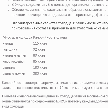
В блюде содержится . Его польза для организма проявляетс
Обилие коллагена положительным образом сказывается на те
приводит к очищению эпидермиса от неприятных дефектов.
Это универсальные свойства холодца. В зависимости от наб
приготовления состава и применять для этого только самые
Мясо для холодца
Калорийность блюда
курица
115 ккал
говядина
92 ккал
куриные лапки
89 ккал
мясо индейки
85 ккал
свинина
180 ккал
свиные ножки
380 ккал
Калорийность холодца напрямую зависит от используемого мяса 
заливное на основе телятины, всего 92 ккал и минимум жира в н
Пищевая и энергетическая ценности холодца зависит в основном от
очень отличаются по содержанию БЖУ, и поэтому каждый должен в
вида холодца.