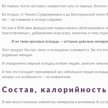
Во-первых, могли застывать наваристые супы из жирных, богатых
Во-вторых, от Раннего Средневековья и до Викторианской эпохи бы
же — застывавшее в холоде кладовки.
Но уже в XVIII веке французские повара взялись облагораживать
приготовляемые с добавлением агар-агара, желатина и тому подо
И не такие красивые холодцы — которым довольно желирую
Этот продукт быстро, легко и полноценно усваивается. Так что 
родивших женщин.
И определенно жирный холодец полезен людям, занятым тяжелы
А тем, кто посещает тренажерный зал, небольшая порция холодца
аппарат и в особенности — на позвоночник.
Состав, калорийность
В нем много полезных элементов, минералов и витаминов. В соста