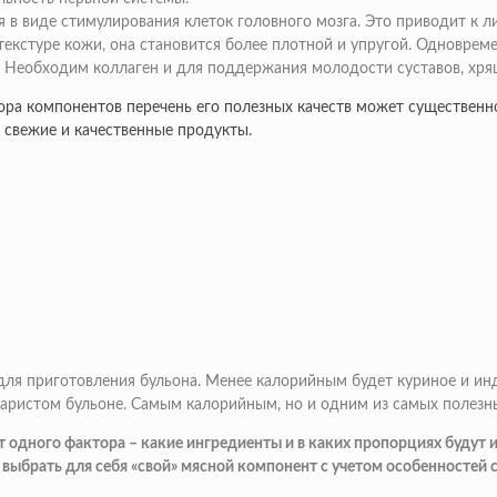
я в виде стимулирования клеток головного мозга. Это приводит к 
кстуре кожи, она становится более плотной и упругой. Одновреме
 Необходим коллаген и для поддержания молодости суставов, хрящ
ора компонентов перечень его полезных качеств может существенно 
 свежие и качественные продукты.
для приготовления бульона. Менее калорийным будет куриное и ин
аваристом бульоне. Самым калорийным, но и одним из самых полезн
 одного фактора – какие ингредиенты и в каких пропорциях будут и
ыбрать для себя «свой» мясной компонент с учетом особенностей 