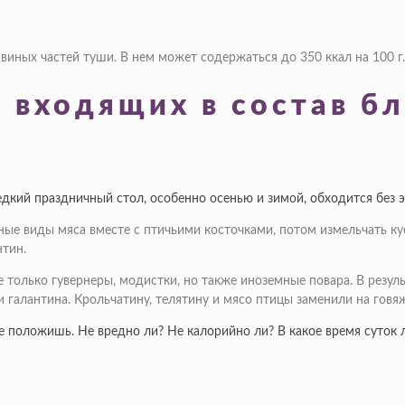
виных частей туши. В нем может содержаться до 350 ккал на 100 г.
 входящих в состав б
 редкий праздничный стол, особенно осенью и зимой, обходится бе
ые виды мяса вместе с птичьими косточками, потом измельчать кус
нтин.
е только гувернеры, модистки, но также иноземные повара. В резул
 галантина. Крольчатину, телятину и мясо птицы заменили на говяж
не положишь. Не вредно ли? Не калорийно ли? В какое время суток