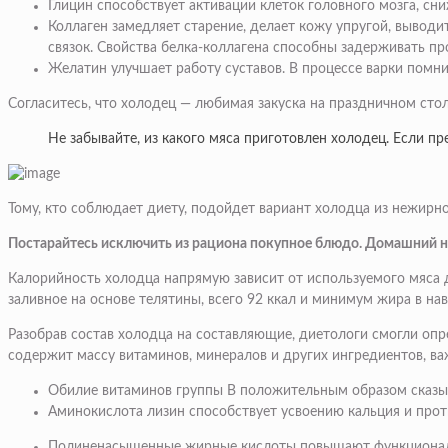
Глицин способствует активации клеток головного мозга, сн
Коллаген замедляет старение, делает кожу упругой, выводи
связок. Свойства белка-коллагена способны задерживать пр
Желатин улучшает работу суставов. В процессе варки помни
Согласитесь, что холодец — любимая закуска на праздничном стол
Не забывайте, из какого мяса приготовлен холодец. Если пр
Тому, кто соблюдает диету, подойдет вариант холодца из нежирно
Постарайтесь исключить из рациона покупное блюдо. Домашний н
Калорийность холодца напрямую зависит от используемого мяса 
заливное на основе телятины, всего 92 ккал и минимум жира в н
Разобрав состав холодца на составляющие, диетологи смогли опре
содержит массу витаминов, минералов и других ингредиентов, в
Обилие витаминов группы В положительным образом сказыва
Аминокислота лизин способствует усвоению кальция и прот
Полиненасыщенные жирные кислоты повышают функционал