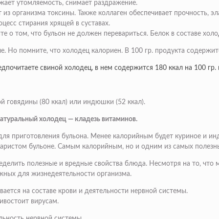
ижает утомляемость, снимает раздражение.
т из организма токсины. Также коллаген обеспечивает прочность, э
оцесс стирания хрящей в суставах.
те о том, что бульон не должен перевариться. Белок в составе хо
е. Но помните, что холодец калориен. В 100 гр. продукта содержит
едпочитаете свиной холодец, в нем содержится 180 ккал на 100 гр. 
й говядины (80 ккал) или индюшки (52 ккал).
атуральный холодец — кладезь витаминов.
для приготовления бульона. Менее калорийным будет куриное и ин
аваристом бульоне. Самым калорийным, но и одним из самых полезн
делить полезные и вредные свойства блюда. Несмотря на то, что м
ажных для жизнедеятельности организма.
ется на составе крови и деятельности нервной системы.
ивостоит вирусам.
ьность нервной системы.