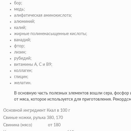
бор;
медь;
алифатическая аминокислота;
алюминий;
калий;
жирные полиненасыщенные кислоты;
ванадий;
фтор;
лизин;
рубидий;
витамины А, С и В9;
коллаген;
глицин;
желатин.
В основную часть полезных элементов вошли сера, фосфор 
от мяса, которое используется для приготовления. Рекордс
Основной ингредиент
Ккал в 100 г
Свиные ножки, рулька
380, 170
Свинина (мясо)
от 180