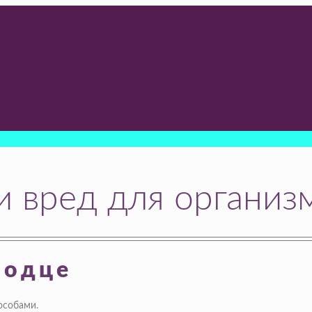
и вред для организ
лодце
особами.