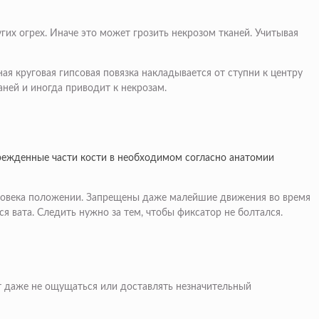
угих огрех. Иначе это может грозить некрозом тканей. Учитывая
ая круговая гипсовая повязка накладывается от ступни к центру
ней и иногда приводит к некрозам.
врежденные части кости в необходимом согласно анатомии
человека положении. Запрещены даже малейшие движения во время
я вата. Следить нужно за тем, чтобы фиксатор не болтался.
ет даже не ощущаться или доставлять незначительный