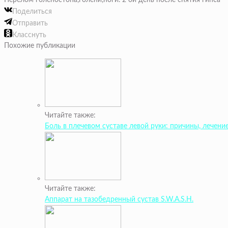
Перелом голеностопа,голени,ноги. 2 ой день после снятия гипса
Поделиться
Отправить
Класснуть
Похожие публикации
Читайте также:
Боль в плечевом суставе левой руки: причины, лечени
Читайте также:
Аппарат на тазобедренный сустав S.W.A.S.H.