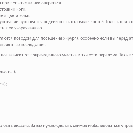
 при попытке на нее опереться.
стоянии ноги.
ием цвета кожи.
пывании чувствуется подвижность отломков костей. Голень при эт
и к ее укорачиванию.
яются поводом для посещения хирурга, особенно если вы перед эт
еприятные последствия.
все зависит от поврежденного участка и тяжести перелома. Также 
вается);
га);
а быть оказана. Затем нужно сделать снимок и обследоваться у тр