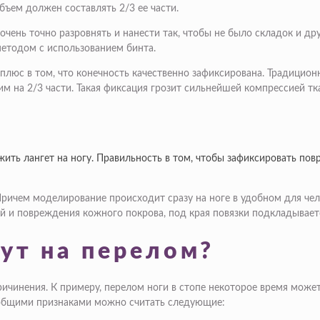
бъем должен составлять 2/3 ее части.
т очень точно разровнять и нанести так, чтобы не было складок и др
методом с использованием бинта.
плюс в том, что конечность качественно зафиксирована. Традиционн
на 2/3 части. Такая фиксация грозит сильнейшей компрессией тка
ть лангет на ногу. Правильность в том, чтобы зафиксировать по
. Причем моделирование происходит сразу на ноге в удобном для 
й и повреждения кожного покрова, под края повязки подкладываетс
ут на перелом?
причинения. К примеру, перелом ноги в стопе некоторое время мож
 общими признаками можно считать следующие: