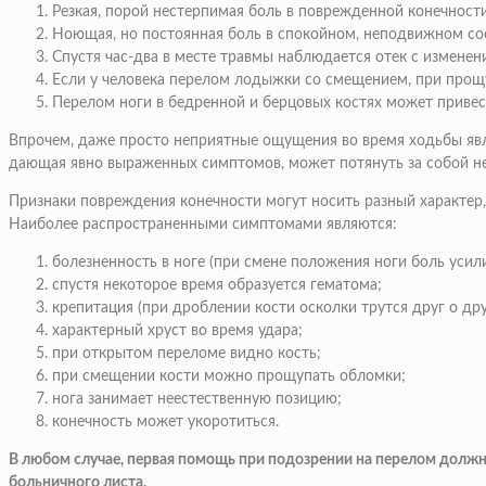
Резкая, порой нестерпимая боль в поврежденной конечности
Ноющая, но постоянная боль в спокойном, неподвижном со
Спустя час-два в месте травмы наблюдается отек с изменен
Если у человека перелом лодыжки со смещением, при прощу
Перелом ноги в бедренной и
берцовых костях
может привест
Впрочем, даже просто неприятные ощущения во время ходьбы явл
дающая явно выраженных симптомов, может потянуть за собой н
Признаки повреждения конечности могут носить разный характер, 
Наиболее распространенными симптомами являются:
болезненность в ноге (при смене положения ноги боль усили
спустя некоторое время образуется гематома;
крепитация (при дроблении кости осколки трутся друг о дру
характерный хруст во время удара;
при открытом переломе видно кость;
при смещении кости можно прощупать обломки;
нога занимает неестественную позицию;
конечность может укоротиться.
В любом случае, первая помощь при подозрении на перелом должн
больничного листа.