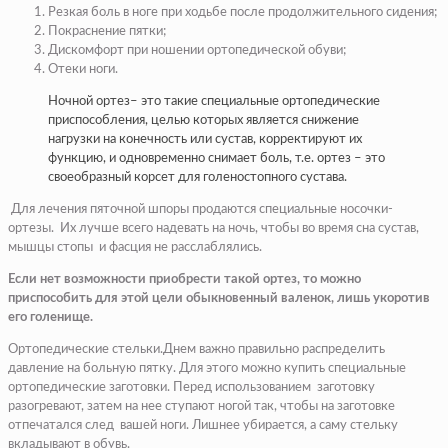
Резкая боль в ноге при ходьбе после продолжительного сидения;
Покраснение пятки;
Дискомфорт при ношении ортопедической обуви;
Отеки ноги.
Ночной ортез– это такие специальные ортопедические
приспособления, целью которых является снижение
нагрузки на конечность или сустав, корректируют их
функцию, и одновременно снимает боль, т.е. ортез – это
своеобразный корсет для голеностопного сустава.
Для лечения пяточной шпоры продаются специальные носочки-
ортезы. Их лучше всего надевать на ночь, чтобы во время сна сустав,
мышцы стопы и фасция не расслаблялись.
Если нет возможности приобрести такой ортез, то можно
приспособить для этой цели обыкновенный валенок, лишь укоротив
его голенище.
Ортопедические стельки.Днем важно правильно распределить
давление на больную пятку. Для этого можно купить специальные
ортопедические заготовки. Перед использованием заготовку
разогревают, затем на нее ступают ногой так, чтобы на заготовке
отпечатался след вашей ноги. Лишнее убирается, а саму стельку
вкладывают в обувь.