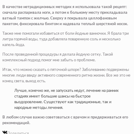
В качестве нетрадиционных методик я использовала такой рецепт:
сначала распаривала ноги, а потом к больному месту прикладывала
ватный тампон с желчью. Сверху я покрывала целлофановым
пакетом, фиксировала бинтом и надевала теплый шерстяной носок.
Также мне помогали избавиться от боли йодные ванночки. Я брала три
литра горячей воды, туда добавляла поваренную соль и несколько
капель йода.
После проведенной процедуры я делала йодную сетку. Такой
комплексный подход помог мне забыть о проблеме.
Итак, что можно сказать о пяточной шпоре? Заболеванию подвержены
многие люди ввиду активного современного ритма жизни. Все же это не
конец света, выход есть.
Лучше, конечно же, не запускать недуг, лечение на ранних
стадиях имеет большие шансы на быстрое
выздоровление. Существуют как традиционные, так и
народные методы лечения.
В любом случае важно советоваться с врачом и придерживаться его
рекомендаций.
Поделиться