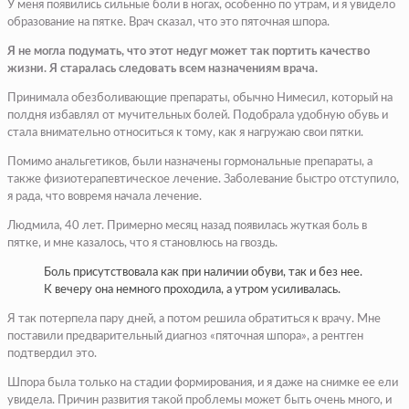
У меня появились сильные боли в ногах, особенно по утрам, и я увидело
образование на пятке. Врач сказал, что это пяточная шпора.
Я не могла подумать, что этот недуг может так портить качество
жизни. Я старалась следовать всем назначениям врача.
Принимала обезболивающие препараты, обычно Нимесил, который на
полдня избавлял от мучительных болей. Подобрала удобную обувь и
стала внимательно относиться к тому, как я нагружаю свои пятки.
Помимо анальгетиков, были назначены гормональные препараты, а
также физиотерапевтическое лечение. Заболевание быстро отступило,
я рада, что вовремя начала лечение.
Людмила, 40 лет. Примерно месяц назад появилась жуткая боль в
пятке, и мне казалось, что я становлюсь на гвоздь.
Боль присутствовала как при наличии обуви, так и без нее.
К вечеру она немного проходила, а утром усиливалась.
Я так потерпела пару дней, а потом решила обратиться к врачу. Мне
поставили предварительный диагноз «пяточная шпора», а рентген
подтвердил это.
Шпора была только на стадии формирования, и я даже на снимке ее ели
увидела. Причин развития такой проблемы может быть очень много, и