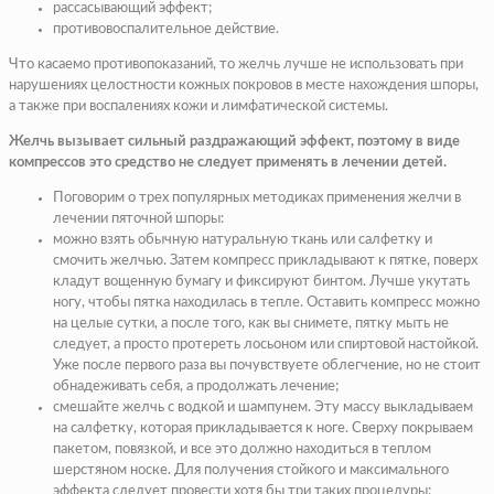
рассасывающий эффект;
противовоспалительное действие.
Что касаемо противопоказаний, то желчь лучше не использовать при
нарушениях целостности кожных покровов в месте нахождения шпоры,
а также при воспалениях кожи и лимфатической системы.
Желчь вызывает сильный раздражающий эффект, поэтому в виде
компрессов это средство не следует применять в лечении детей.
Поговорим о трех популярных методиках применения желчи в
лечении пяточной шпоры:
можно взять обычную натуральную ткань или салфетку и
смочить желчью. Затем компресс прикладывают к пятке, поверх
кладут вощенную бумагу и фиксируют бинтом. Лучше укутать
ногу, чтобы пятка находилась в тепле. Оставить компресс можно
на целые сутки, а после того, как вы снимете, пятку мыть не
следует, а просто протереть лосьоном или спиртовой настойкой.
Уже после первого раза вы почувствуете облегчение, но не стоит
обнадеживать себя, а продолжать лечение;
смешайте желчь с водкой и шампунем. Эту массу выкладываем
на салфетку, которая прикладывается к ноге. Сверху покрываем
пакетом, повязкой, и все это должно находиться в теплом
шерстяном носке. Для получения стойкого и максимального
эффекта следует провести хотя бы три таких процедуры;