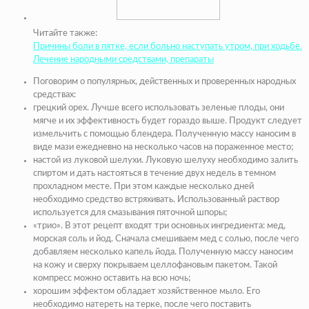
Читайте также:
Причины боли в пятке, если больно наступать утром, при ходьбе.
Лечение народными средствами, препараты
Поговорим о популярных, действенных и проверенных народных
средствах:
грецкий орех. Лучше всего использовать зеленые плоды, они
мягче и их эффективность будет гораздо выше. Продукт следует
измельчить с помощью блендера. Полученную массу наносим в
виде мази ежедневно на несколько часов на пораженное место;
настой из луковой шелухи. Луковую шелуху необходимо залить
спиртом и дать настояться в течение двух недель в темном
прохладном месте. При этом каждые несколько дней
необходимо средство встряхивать. Использованный раствор
используется для смазывания пяточной шпоры;
«трио». В этот рецепт входят три основных ингредиента: мед,
морская соль и йод. Сначала смешиваем мед с солью, после чего
добавляем несколько капель йода. Полученную массу наносим
на кожу и сверху покрываем целлофановым пакетом. Такой
компресс можно оставить на всю ночь;
хорошим эффектом обладает хозяйственное мыло. Его
необходимо натереть на терке, после чего поставить