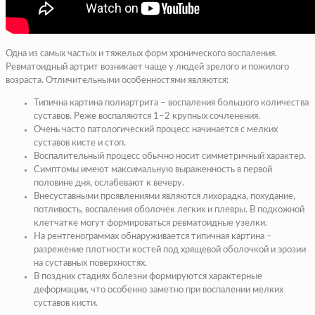
Одна из самых частых и тяжелых форм хронического воспаления.
Ревматоидный артрит возникает чаще у людей зрелого и пожилого
возраста. Отличительными особенностями являются:
Типична картина полиартрита – воспаления большого количества
суставов. Реже воспаляются 1–2 крупных сочленения.
Очень часто патологический процесс начинается с мелких
суставов кисте и стоп.
Воспалительный процесс обычно носит симметричный характер.
Симптомы имеют максимальную выраженность в первой
половине дня, ослабевают к вечеру.
Внесуставными проявлениями являются лихорадка, похудание,
потливость, воспаления оболочек легких и плевры. В подкожной
клетчатке могут формироваться ревматоидные узелки.
На рентгенограммах обнаруживается типичная картина –
разрежение плотности костей под хрящевой оболочкой и эрозии
на суставных поверхностях.
В поздних стадиях болезни формируются характерные
деформации, что особенно заметно при воспалении мелких
суставов кисти.