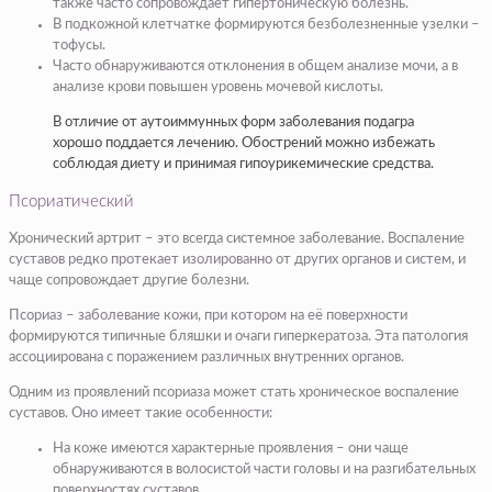
также часто сопровождает гипертоническую болезнь.
В подкожной клетчатке формируются безболезненные узелки –
тофусы.
Часто обнаруживаются отклонения в общем анализе мочи, а в
анализе крови повышен уровень мочевой кислоты.
В отличие от аутоиммунных форм заболевания подагра
хорошо поддается лечению. Обострений можно избежать
соблюдая диету и принимая гипоурикемические средства.
Псориатический
Хронический артрит – это всегда системное заболевание. Воспаление
суставов редко протекает изолированно от других органов и систем, и
чаще сопровождает другие болезни.
Псориаз – заболевание кожи, при котором на её поверхности
формируются типичные бляшки и очаги гиперкератоза. Эта патология
ассоциирована с поражением различных внутренних органов.
Одним из проявлений псориаза может стать хроническое воспаление
суставов. Оно имеет такие особенности:
На коже имеются характерные проявления – они чаще
обнаруживаются в волосистой части головы и на разгибательных
поверхностях суставов.