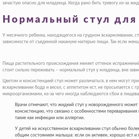
зачастую опасно для младенца. Когда рано бить тревогу из-за жид
Нормальный стул для
У месячного ребенка, находящегося на грудном вскармливании, с
зависимости от съеденной накануне матерью пищи. Так если жен
Пища растительного происхождения меняет оттенок испражнений на
стоит сильно переживать – нормальный стул у младенца, вне зави
Цветом и консистенцией стул может различаться, в нем могут пр
вскармливании бодр и весел, с аппетитом ест, не просыпается с 
микроорганизмами, из-за чего иногда наблюдаются сбои в пищевар
Врачи отмечают, что жидкий стул у новорожденного может 
консистенцию, что связано с особенностями переваривания
такие как инфекции или аллергии.
У детей на искусственном вскармливании стул обычно боле
общим состоянием малыша: если он активен, хорошо ест и пр