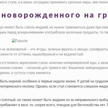
кого стула, а в каких ситуациях принимать срочные меры, чем помо
 новорожденного на г
тул может быть слегка жидкий, не нужно тревожиться даже при еже
щина перед вскармливанием употребляла молочные продукты, то пе
 зеленоватый – это ягоды, зеленые фрукты и овощи, сухофрукты, ш
симости от оттенка, кашеобразный и не водянистый.
исутствовать вкрапления слизи, комочки непереваренной еды, а за
громким плачем – сигналов для тревоги нет. Кишечник новорожденн
ении, а густота стула меняется.
быть нормой, особенно в первые недели жизни. У детей на грудно
 материнского молока. Однако, если стул становится слишком жид
е плотный, но также может быть жидким из-за неправильного выбо
ибавляет в весе, то, скорее всего, поводов для беспокойства нет. 