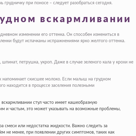
чь грудничку при поносе – следует разобраться сегодня.
рудном вскармливании
дневном изменении его оттенка. Он способен измениться в
ленки будут испачканы испражнениями ярко желтого оттенка.
пинат, петрушка, укроп. Даже в случае зеленого кала у крохи не
пах напоминает скисшее молоко. Если малыш на грудном
ого находится в процессе заселения полезными
м вскармливании стул часто имеет кашеобразную
ким и частым, это может указывать на возможные проблемы,
ра смеси или недостатка жидкости. Важно следить за
Тем не менее, при появлении других симптомов, таких как