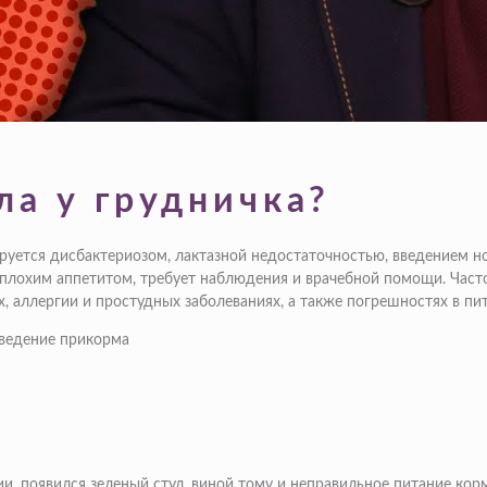
ла у грудничка?
руется дисбактериозом, лактазной недостаточностью, введением н
лохим аппетитом, требует наблюдения и врачебной помощи. Часто
 аллергии и простудных заболеваниях, а также погрешностях в пи
и, появился зеленый стул, виной тому и неправильное питание кор