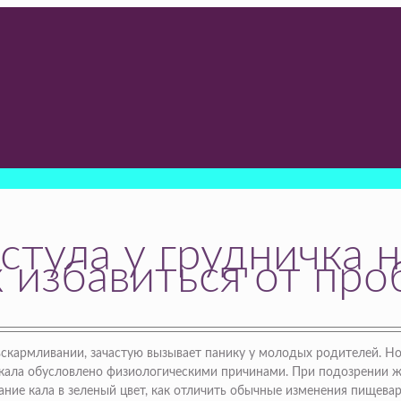
стула у грудничка 
к избавиться от пр
вскармливании, зачастую вызывает панику у молодых родителей. Но
кала обусловлено физиологическими причинами. При подозрении же 
ие кала в зеленый цвет, как отличить обычные изменения пищеваре