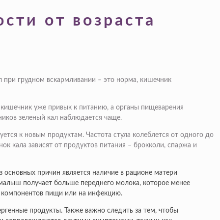
сти от возраста
ал при грудном вскармливании – это норма, кишечник
у кишечник уже привык к питанию, а органы пищеварения
ников зеленый кал наблюдается чаще.
уется к новым продуктам. Частота стула колеблется от одного до
енок кала зависят от продуктов питания – брокколи, спаржа и
з основных причин является наличие в рационе матери
о малыш получает больше переднего молока, которое менее
х компонентов пищи или на инфекцию.
ргенные продукты. Также важно следить за тем, чтобы