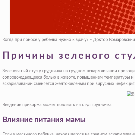
Когда при поносе у ребенка нужно к врачу? – Доктор Комаровский
Причины зеленого сту
Зеленоватый стул у грудничка на грудном вскармливании провоци
сопровождающееся болью в животе, повышением температуры и п
вскармливании сменяется желто-зеленым при вирусных инфекциях,
Введение прикорма может повлиять на стул грудничка
Влияние питания мамы
Если у месячного ребенка, находящегося на грудном вскармливани