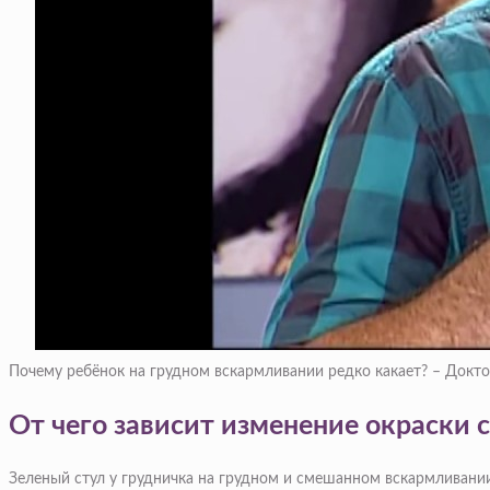
Почему ребёнок на грудном вскармливании редко какает? – Докт
От чего зависит изменение окраски 
Зеленый стул у грудничка на грудном и смешанном вскармливани