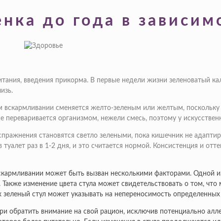
нка до года в зависимо
 питания, введения прикорма. В первые недели жизни зеленоватый к
изь.
дном вскармливании сменяется желто-зеленым или желтым, поскольк
 переваривается организмом, нежели смесь, поэтому у искусствен
испражнения становятся светло зелеными, пока кишечник не адаптир
 туалет раз в 1-2 дня, и это считается нормой. Консистенция и отт
 вскармливании может быть вызван несколькими факторами. Одной и
. Также изменение цвета стула может свидетельствовать о том, чт
х зеленый стул может указывать на непереносимость определенны
и обратить внимание на свой рацион, исключив потенциально алле