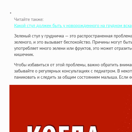
Читайте также:
Какой стул должен быть у новорожденного на грудном вск
Зеленый стул у грудничка — это распространенная проблема
зеленого, и это вызывает беспокойство. Причины могут бы
употребляет много зелени или фруктов, это может отразить
кишечник.
Чтобы избавиться от этой проблемы, важно обратить вниман
забывайте о регулярных консультациях с педиатром. В неко
паниковать и следить за общим состоянием малыша. Если е