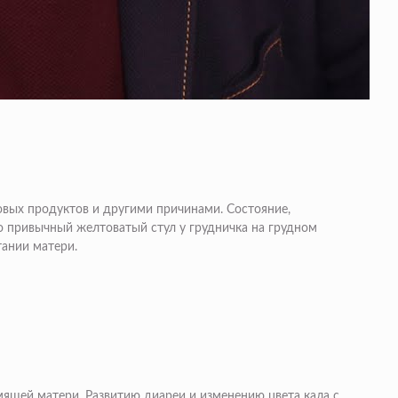
овых продуктов и другими причинами. Состояние,
 привычный желтоватый стул у грудничка на грудном
тании матери.
мящей матери. Развитию диареи и изменению цвета кала с