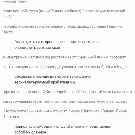
нижние точки
подвздошной кости (линия Хильгенрейнера). Через наружно верхний
край,
перпендикулярно горизонтальной линии, проводят линию Перкина.
Часто
бывает, что на стороне поражения невозможно
определить верхний край
симметрично, на таком же расстоянии от срединной линии, проводят
вертикальную линию (перпендикулярно горизонтальной). Она и будет
обозначать невидимый на рентгенограмме
верхнелатеральный край впадины.
горизонтальной линией Хильгенрейнера. Образованный угол называется
«ацетабулярный угол» или угол наклона крыши вертлужной впадины.
К вспомогательным линиям относят линию Шентона и Кальве. Линия
Шентона
(запирательно-бедренная дуга) в норме «представляет
собой мысленное