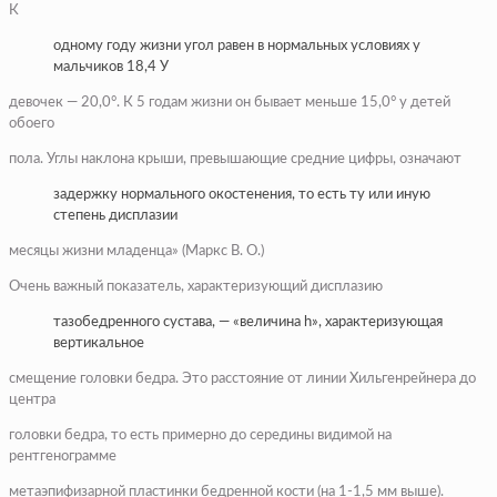
К
одному году жизни угол равен в нормальных условиях у
мальчиков 18,4 У
девочек — 20,0°. К 5 годам жизни он бывает меньше 15,0° у детей
обоего
пола. Углы наклона крыши, превышающие средние цифры, означают
задержку нормального окостенения, то есть ту или иную
степень дисплазии
месяцы жизни младенца» (Маркс В. О.)
Очень важный показатель, характеризующий дисплазию
тазобедренного сустава, — «величина h», характеризующая
вертикальное
смещение головки бедра. Это расстояние от линии Хильгенрейнера до
центра
головки бедра, то есть примерно до середины видимой на
рентгенограмме
метаэпифизарной пластинки бедренной кости (на 1-1,5 мм выше).