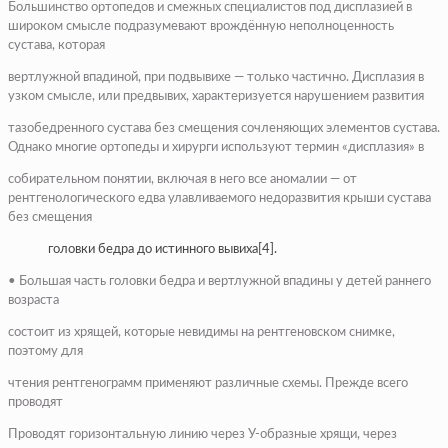
Большинство ортопедов и смежных специалистов под дисплазией в
широком смысле подразумевают врождённую неполноценность
сустава, которая
вертлужной впадиной, при подвывихе — только частично. Дисплазия в
узком смысле, или предвывих, характеризуется нарушением развития
тазобедренного сустава без смещения сочленяющих элементов сустава.
Однако многие ортопеды и хирурги используют термин «дисплазия» в
собирательном понятии, включая в него все аномалии — от
рентгенологического едва улавливаемого недоразвития крыши сустава
без смещения
головки бедра до истинного вывиха[4].
• Большая часть головки бедра и вертлужной впадины у детей раннего
возраста
состоит из хрящей, которые невидимы на рентгеновском снимке,
поэтому для
чтения рентгенограмм применяют различные схемы. Прежде всего
проводят
Проводят горизонтальную линию через У-образные хрящи, через