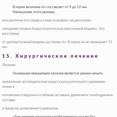
В норме величина «h» составляет от 9 до 12 мм.
Уменьшение этого размера
или различие его справа и слева указывают на дисплазию.
смещения головки бедра относительно вертлужной впадины. Это
расстояние
от дна вертлужной впадины до линии «h». В норме он не превышает 15
мм.
15. Хирургическое лечение
Лечение
Основными принципами лечения являются: раннее начало,
применение ортопедических средств для длительного удержания
ножек в
положении отведения и сгибания, активные движения в тазобедренных
суставах
в пределах дозволенного диапазона.
«Для лечения дисплазии тазобедренного сустава без