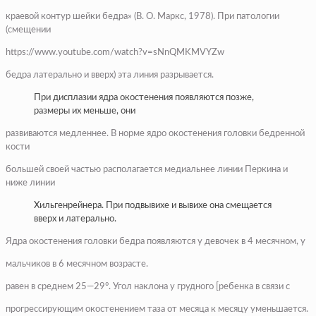
краевой контур шейки бедра» (В. О. Маркс, 1978). При патологии
(смещении
https://www.youtube.com/watch?v=sNnQMKMVYZw
бедра латерально и вверх) эта линия разрывается.
При дисплазии ядра окостенения появляются позже,
размеры их меньше, они
развиваются медленнее. В норме ядро окостенения головки бедренной
кости
большей своей частью располагается медиальнее линии Перкина и
ниже линии
Хильгенрейнера. При подвывихе и вывихе она смещается
вверх и латерально.
Ядра окостенения головки бедра появляются у девочек в 4 месячном, у
мальчиков в 6 месячном возрасте.
равен в среднем 25—29°. Угол наклона у грудного [ребенка в связи с
прогрессирующим окостенением таза от месяца к месяцу уменьшается.