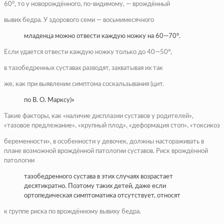
60°, то у новорождённого, по-видимому, — врождённый
вывих бедра. У здорового семи — восьмимесячного
младенца можно отвести каждую ножку на 60—70°.
Если удается отвести каждую ножку только до 40—50°,
в тазобедренных суставах разводят, захватывая их так
же, как при выявлении симптома соскальзывания (цит.
по В. О. Марксу)»
Такие факторы, как «наличие дисплазии суставов у родителей»,
«тазовое предлежание», «крупный плод», «деформация стоп», «токсикоз
беременности», в особенности у девочек, должны настораживать в
плане возможной врождённой патологии суставов. Риск врождённой
патологии
тазобедренного сустава в этих случаях возрастает
десятикратно. Поэтому таких детей, даже если
ортопедическая симптоматика отсутствует, относят
к группе риска по врождённому вывиху бедра.