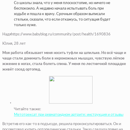
Со школы знала, что у меня плоскостопие, но ничего не
беспокоило. А недавно начала испытывать боль при
ходьбе и пошла к врачу. Срочным образом выписали
стельки, сказали, что если откажусь, то ситуация будет
только хуже.
Надяhttps://www.babyblog.ru/community/post/health/1690836
Юлия, 28 лет
Моя работа обязывает меня носить туфли на шпильке. Но всё чаще и
чаще стали донимать боли в икроножных мышцах, чувствую лёгкое
жжение в ногах, стала болеть спина. У меня по лестничной площадке
живёт сосед ортопед.
Читайте также:
Метотрексат при ревматоидном артрите: инструкция и отзывы
Встретив его как-то в подъезде, решила проконсультироваться. Он и
посоветовал купить ортопедические стельки. Заказ сделала прямо на