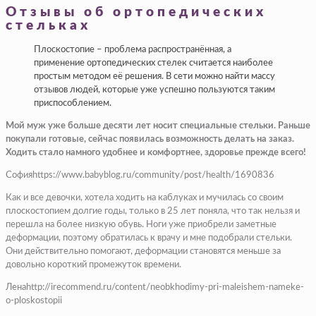
Отзывы об ортопедических
стельках
Плоскостопие – проблема распространённая, а
применение ортопедических стелек считается наиболее
простым методом её решения. В сети можно найти массу
отзывов людей, которые уже успешно пользуются таким
приспособлением.
Мой муж уже больше десяти лет носит специальные стельки. Раньше
покупали готовые, сейчас появилась возможность делать на заказ.
Ходить стало намного удобнее и комфортнее, здоровье прежде всего!
Софияhttps://www.babyblog.ru/community/post/health/1690836
Как и все девочки, хотела ходить на каблуках и мучилась со своим
плоскостопием долгие годы, только в 25 лет поняла, что так нельзя и
перешла на более низкую обувь. Ноги уже приобрели заметные
деформации, поэтому обратилась к врачу и мне подобрали стельки.
Они действительно помогают, деформации становятся меньше за
довольно короткий промежуток времени.
Ленаhttp://irecommend.ru/content/neobkhodimy-pri-maleishem-nameke-
o-ploskostopii