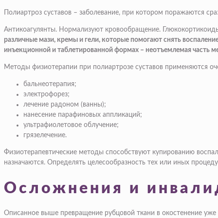
Полиартроз суставов – заболевание, при котором поражаются сраз
Антикоагулянты. Нормализуют кровообращение. Глюкокортикоиды.
различные мази, кремы и гели, которые помогают снять воспалени
инъекционной и таблетированной формах – неотъемлемая часть м
Методы физиотерапии при полиартрозе суставов применяются оче
бальнеотерапия;
электрофорез;
лечение радоном (ванны);
нанесение парафиновых аппликаций;
ультрафиолетовое облучение;
грязелечение.
Физиотерапевтические методы способствуют купированию воспале
назначаются. Определять целесообразность тех или иных процед
Осложнения и инвали
Описанное выше превращение рубцовой ткани в окостенение уже 