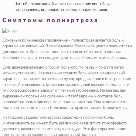
Частой локализацией является поражение кистей рук,
позвоночника, коленных и тазобедренных суставов.
Симптомы полиартроза
Основным клиническим проявлением полиартроза является боль и
ограничение движений. В самом начале болезни пациенты жалуются на
дискомфорт в области сустава, на что они не обращают внимания.
Особенно если за этим следует длительный бессимптомный период.
Если врач внимательно опросит больного, то первый приступ легко
можно установить. На начальных стадиях боль имеет механический
характер – возникает во время нагрузки, при движении и быстро стихает
в покое. Интенсивность болезненных ощущений вначале небольшая и
их прогрессирование зависит от течения заболевания. Например, при
выраженном поражении коленных и тазобедренных суставов боль
развивается ночью при перемене положения тела. Она отличается от
боли при воспалительных болезнях, которая возникает ближе к утру.
На поздних стадиях полиартроза характерна постоянная боль.
Интенсивность ее может быть различной и зависит от атмосферного
давления, влажности, температуры воздуха. Это факторы оказывают
свое влияние на давление внутрисуставной полости.