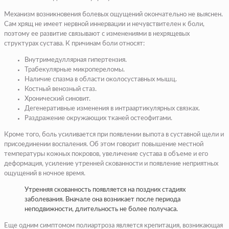
Механизм возникновения болевых ощущений окончательно не выяснен.
Сам хрящ не имеет нервной иннервации и нечувствителен к боли,
поэтому ее развитие связывают с изменениями в нехрящевых
структурах сустава. К причинам боли относят:
Внутримедуллярная гипертензия.
Трабекулярные микропереломы.
Наличие спазма в области околосуставных мышц.
Костный венозный стаз.
Хронический синовит.
Дегенеративные изменения в интраартикулярных связках.
Раздражение окружающих тканей остеофитами.
Кроме того, боль усиливается при появлении выпота в суставной щели и
присоединении воспаления. Об этом говорит повышение местной
температуры кожных покровов, увеличение сустава в объеме и его
деформация, усиление утренней скованности и появление неприятных
ощущений в ночное время.
Утренняя скованность появляется на поздних стадиях
заболевания. Вначале она возникает после периода
неподвижности, длительность не более получаса.
Еще одним симптомом полиартроза является крепитация, возникающая