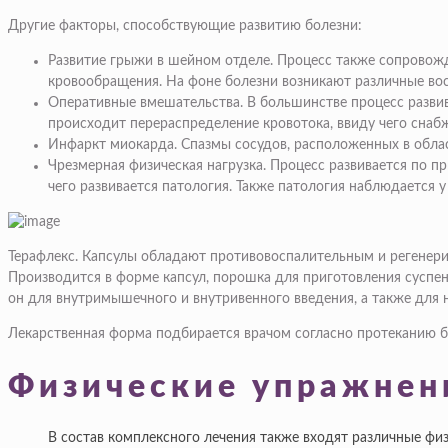
Другие факторы, способствующие развитию болезни:
Развитие грыжи в шейном отделе.
Процесс также сопровожд
кровообращения. На фоне болезни возникают различные во
Оперативные вмешательства
. В большинстве процесс разви
происходит перераспределение кровотока, ввиду чего снаб
Инфаркт миокарда.
Спазмы сосудов, расположенных в облас
Чрезмерная физическая нагрузка.
Процесс развивается по п
чего развивается патология. Также патология наблюдается 
Терафлекс.
Капсулы обладают противовоспалительным и регенерир
Производится в форме капсул, порошка для приготовления суспен
он для внутримышечного и внутривенного введения, а также для
Лекарственная форма подбирается врачом согласно протеканию б
Физические упражнен
В состав комплексного лечения также входят различные ф