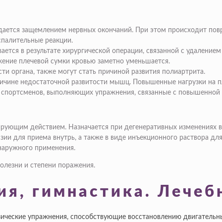
ается защемлением нервных окончаний. При этом происходит повр
спалительные реакции.
вается в результате хирургической операции, связанной с удалени
жение плечевой сумки кровью заметно уменьшается.
ти органа, также могут стать причиной развития полиартрита.
ричине недостаточной развитости мышц. Повышенные нагрузки на п
у спортсменов, выполняющих упражнения, связанные с повышенной 
ующим действием. Назначается при дегенеративных изменениях в 
зии для приема внутрь, а также в виде инъекционного раствора д
 наружного применения.
олезни и степени поражения.
ия, гимнастика. Лечеб
изические упражнения, способствующие восстановлению двигатель