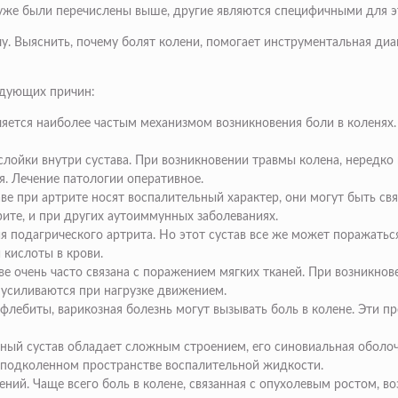
 уже были перечислены выше, другие являются специфичными для э
рачу. Выяснить, почему болят колени, помогает инструментальная д
едующих причин:
вляется наиболее частым механизмом возникновения боли в коленях
ойки внутри сустава. При возникновении травмы колена, нередко
я. Лечение патологии оперативное.
е при артрите носят воспалительный характер, они могут быть свя
ите, и при других аутоиммунных заболеваниях.
ия подагрического артрита. Но этот сустав все же может поражать
кислоты в крови.
е очень часто связана с поражением мягких тканей. При возникнов
 усиливаются при нагрузке движением.
ебиты, варикозная болезнь могут вызывать боль в колене. Эти п
нный сустав обладает сложным строением, его синовиальная оболо
 подколенном пространстве воспалительной жидкости.
ий. Чаще всего боль в колене, связанная с опухолевым ростом, воз