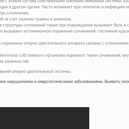
ое с атакой сустава собственными клетками иммунной системы. Бол
ции в другом органе. Часто возникает при гепатитах и инфекциях 
рь сочленения.
й за счет наличия травмы в анамнезе.
е структуры сочленений также при повреждении вызывают боль в с
ые вызывают аутоиммунное поражение сочленений: системная красна
поражения опорно-двигательного аппарата связаны с отложением 
. Антитела собственного организма поражают ткани сочленений, вн
ях конечностей.
еваний опорно-двигательной системы.
тыми нарушениями и неврологическими заболеваниями. Выявить око