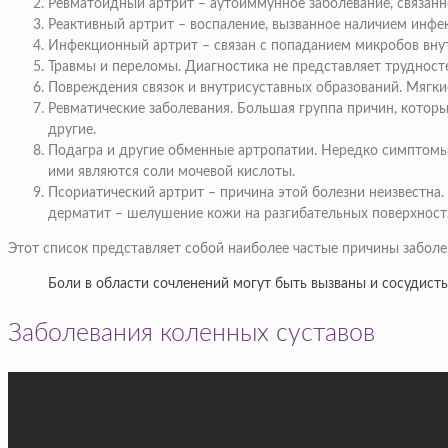
Ревматоидный артрит – аутоиммунное заболевание, связанн
Реактивный артрит – воспаление, вызванное наличием инфек
Инфекционный артрит – связан с попаданием микробов внут
Травмы и переломы. Диагностика не представляет трудносте
Повреждения связок и внутрисуставных образований. Мягки
Ревматические заболевания. Большая группа причин, котор
другие.
Подагра и другие обменные артропатии. Нередко симптомы 
ими являются соли мочевой кислоты.
Псориатический артрит – причина этой болезни неизвестна
дерматит – шелушение кожи на разгибательных поверхност
Этот список представляет собой наиболее частые причины забол
Боли в области сочленений могут быть вызваны и сосудис
Заболевания коленных суставов