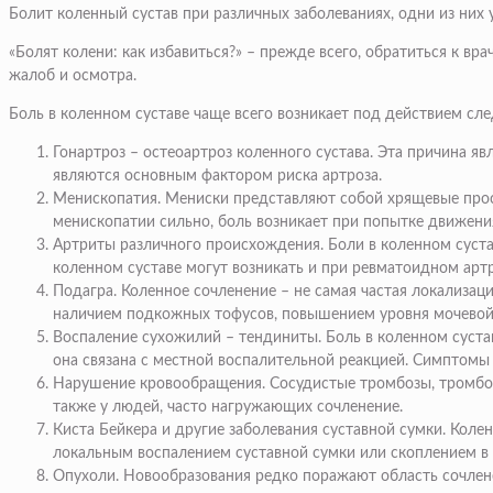
Болит коленный сустав при различных заболеваниях, одни из них
«Болят колени: как избавиться?» – прежде всего, обратиться к в
жалоб и осмотра.
Боль в коленном суставе чаще всего возникает под действием сл
Гонартроз – остеоартроз коленного сустава. Эта причина я
являются основным фактором риска артроза.
Менископатия. Мениски представляют собой хрящевые просл
менископатии сильно, боль возникает при попытке движени
Артриты различного происхождения. Боли в коленном сустав
коленном суставе могут возникать и при ревматоидном артр
Подагра. Коленное сочленение – не самая частая локализац
наличием подкожных тофусов, повышением уровня мочевой 
Воспаление сухожилий – тендиниты. Боль в коленном сустав
она связана с местной воспалительной реакцией. Симптомы
Нарушение кровообращения. Сосудистые тромбозы, тромбофл
также у людей, часто нагружающих сочленение.
Киста Бейкера и другие заболевания суставной сумки. Коле
локальным воспалением суставной сумки или скоплением в
Опухоли. Новообразования редко поражают область сочленен