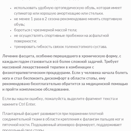
использовать удобную ортопедическую обувь, которая имеет
супинатор или хорошую амортизацию или стельки.
не менее 1 раза в 2 сезона рекомендовано менять спортивную
обувь;
бороться с чрезмерной массой тела;
не осуществлять спортивные пробежки на асфальтной
поверхности;
тренировать гибкость связок голеностопного сустава.
Лечение фасцита, особенно перешедшего в хроническую форму, с
каждым годом становиться всё более сложной задачей. Требует
массивной лекарственной терапии в комбинации с
физиотерапевтическим процедурами. Если у человека начала болеть
нога и стал беспокоить дискомфорт в области стопы, ему
рекомендовано безотлагательно обратится за медицинской помощью
и пройти комплексное обследование.
Если вы нашли ошибку, пожалуйста, выделите фрагмент текста и
нажмите Ctrl Enter.
Плантарный фасциит развивается при поражении плотной
соединительной ткани в области крепления к фалангам пальцев ног и
пяточной кости. Подошвенный апоневроз формирует, поддерживает
продольный свод стопы.