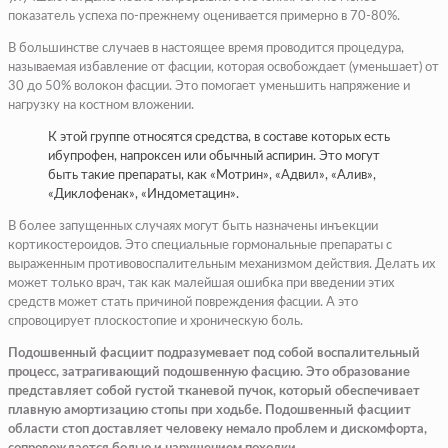
показатель успеха по-прежнему оценивается примерно в 70-80%.
В большинстве случаев в настоящее время проводится процедура,
называемая избавление от фасции, которая освобождает (уменьшает) от
30 до 50% волокон фасции. Это помогает уменьшить напряжение и
нагрузку на костном вложении.
К этой группе относятся средства, в составе которых есть
ибупрофен, напроксен или обычный аспирин. Это могут
быть такие препараты, как «Мотрин», «Адвил», «Алив»,
«Диклофенак», «Индометацин».
В более запущенных случаях могут быть назначены инъекции
кортикостероидов. Это специальные гормональные препараты с
выраженным противовоспалительным механизмом действия. Делать их
может только врач, так как малейшая ошибка при введении этих
средств может стать причиной повреждения фасции. А это
спровоцирует плоскостопие и хроническую боль.
Подошвенный фасциит подразумевает под собой воспалительный
процесс, затрагивающий подошвенную фасцию. Это образование
представляет собой густой тканевой пучок, который обеспечивает
плавную амортизацию стопы при ходьбе. Подошвенный фасциит
области стоп доставляет человеку немало проблем и дискомфорта,