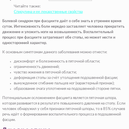
Читайте также:
Спирулина и ее лекарственные свойства
Болевой синдром при фасциите даёт о себе знать в утреннее время
суток. Интенсивность боли нередко заставляет человека прекратить
движение и уложить ноги на возвышенность. Воспалительный
процесс при фасциите затрагивает обе стопы, но может нести и
односторонний характер.
К основным симптомам данного заболевания можно отнести:
дискомфорт и болезненность в пяточной области;
ограниченность движений;
чувство жжения в пяточной области;
деформация стопы за счёт утолщения подошвенной фасции;
вынужденное сгибание пальцев ног (характерный признак);
образование очага уплотнения на подошвенной стороне пятки.
Потенциальным осложнением фасциита является пяточная шпора,
которая развивается в результате повышенного давления на стопу. Если
человек обнаружил у себя признаки пяточной шпоры, то в 85% случаев
речь идёт о формировании воспалительного процесса в подошвенной
фасции.