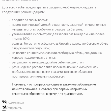
Для того чтобы предотвратить фасциит, необходимо следовать
следующим рекомендациям:
следите за своим весом;
перед тренировкой делайте растяжку, разминайте икроножные
мышцы и стопы, особенно это касается бегунов;
увеличивайте километраж для забега раз в неделю и не более
чем на 10%;
если вы бегаете по асфальту, выбирайте хорошую беговую обувь
с пружинистой подошвой;
не носите слишком узкую или свободную обувь, она должна
хорошо поддерживать стопы;
регулярно по вечерам делайте себе массаж стоп;
раз в неделю расслабляйте ноги в ванночке с имбирем или
любыми лекарственными травами, которые обладают
противовоспалительным эффектом.
Помните, что прогрессирующее и затяжное заболевание
лечится сложнее. Поэтому при первых неприятных
симптомах обратитесь к врачу для диагностики.
Поделиться
Отправить