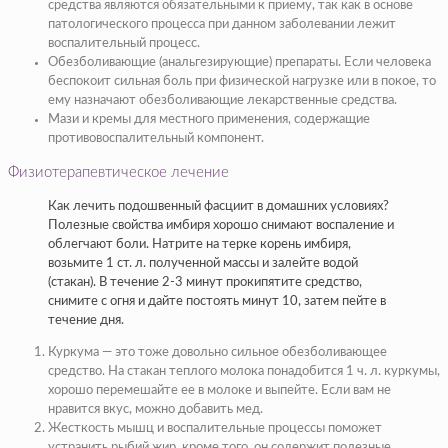
средства являются обязательными к приёму, так как в основе
патологического процесса при данном заболевании лежит
воспалительный процесс.
Обезболивающие (анальгезирующие) препараты. Если человека
беспокоит сильная боль при физической нагрузке или в покое, то
ему назначают обезболивающие лекарственные средства.
Мази и кремы для местного применения, содержащие
противовоспалительный компонент.
Физиотерапевтическое лечение
Как лечить подошвенный фасциит в домашних условиях?
Полезные свойства имбиря хорошо снимают воспаление и
облегчают боли. Натрите на терке корень имбиря,
возьмите 1 ст. л. полученной массы и залейте водой
(стакан). В течение 2-3 минут прокипятите средство,
снимите с огня и дайте постоять минут 10, затем пейте в
течение дня.
Куркума — это тоже довольно сильное обезболивающее
средство. На стакан теплого молока понадобится 1 ч. л. куркумы,
хорошо перемешайте ее в молоке и выпейте. Если вам не
нравится вкус, можно добавить мед.
Жесткость мышц и воспалительные процессы поможет
устранить рыбий жир, кроме того, он содержит полезные