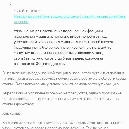
Читайте также:
Невралгия симптомы грудного отдела с левой стороны симптомы
лечение
Упражнения для растяжения подошвенной фасции и
икроножной мышцы изначально имеет приоритет над
укреплением. Икроножная мышца тянется с ногой вперед
(нацеливание на более крупную икроножную мышцу) и с
согнутым коленом (направленным на нижние мышцы
стопы) выполняются от 3 до 5 раз в день, удерживая
растяжки до 30 секунд за раз.
Выпрямление на подошвенной фасции выполняется путем вытягивания
на ноге пальцы вверх, стремясь почувствовать растяжку в области свода
стопы. Катая ногой по мячу, также может помочь растянуть фасцию.
Укрепляющие упражнения обычно не требуются, однако протирание
полотенцем пальцы может привести к тому, что маленькие мышцы
стопы заработают.
Хирургия.
Хирургия используется примерно для 5% людей, симптомы которых не
улучшаются даже после непрерывного лечения. Тем не менее