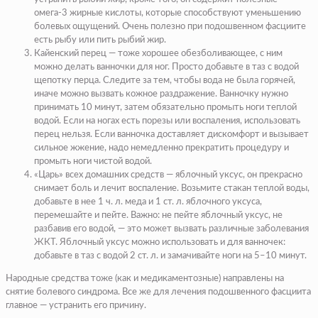
омега-3 жирные кислоты, которые способствуют уменьшению
болевых ощущений. Очень полезно при подошвенном фасциите
есть рыбу или пить рыбий жир.
Кайенский перец — тоже хорошее обезболивающее, с ним
можно делать ванночки для ног. Просто добавьте в таз с водой
щепотку перца. Следите за тем, чтобы вода не была горячей,
иначе можно вызвать кожное раздражение. Ванночку нужно
принимать 10 минут, затем обязательно промыть ноги теплой
водой. Если на ногах есть порезы или воспаления, использовать
перец нельзя. Если ванночка доставляет дискомфорт и вызывает
сильное жжение, надо немедленно прекратить процедуру и
промыть ноги чистой водой.
«Царь» всех домашних средств — яблочный уксус, он прекрасно
снимает боль и лечит воспаление. Возьмите стакан теплой воды,
добавьте в нее 1 ч. л. меда и 1 ст. л. яблочного уксуса,
перемешайте и пейте. Важно: не пейте яблочный уксус, не
разбавив его водой, — это может вызвать различные заболевания
ЖКТ. Яблочный уксус можно использовать и для ванночек:
добавьте в таз с водой 2 ст. л. и замачивайте ноги на 5–10 минут.
Народные средства тоже (как и медикаментозные) направлены на
снятие болевого синдрома. Все же для лечения подошвенного фасциита
главное — устранить его причину.