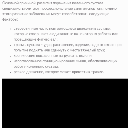
Основной причиной развития поражения коленного сустава
специалисты считают профессиональные занятия спортом, помимо
этого развитию заболевания могут способствовать следующие
факторы:
стереотипные часто повторяющиеся движения в суставе,
которые совершают люди занятые на некоторых работах или
посещающие фитнес-зал;
травмы сустава – удар, растяжение, падение, надрыв связок при
попытке поднять или сдвинуть с места тяжелый груз;
хронические повышенные нагрузки на колени;
несогласованное функционирование мышц, обеспечивающих
работу коленного сустава;
резкое движение, которое может привести к травме.