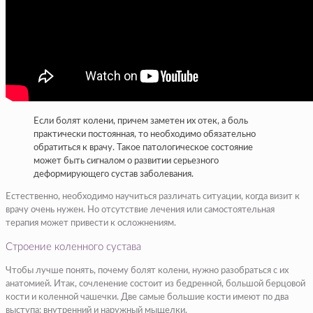
Если болят колени, причем заметен их отек, а боль
практически постоянная, то необходимо обязательно
обратиться к врачу. Такое патологическое состояние
может быть сигналом о развитии серьезного
деформирующего сустав заболевания.
Естественно, необходимо научиться различать ситуации, когда визит к
врачу очень нужен. Но отсутствие лечения или самостоятельная
терапия может привести к осложнениям.
Строение коленного сустава
Чтобы лучше понять, почему болят колени, нужно разобраться с их
анатомией. Итак, сочленение состоит из бедренной, большой берцовой
кости и коленной чашечки. Две самые большие кости имеют по два
выступа: внутренний и наружный мыщелки.