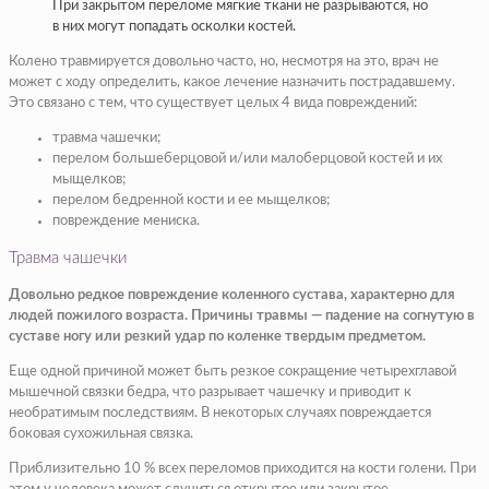
При закрытом переломе мягкие ткани не разрываются, но
в них могут попадать осколки костей.
Колено травмируется довольно часто, но, несмотря на это, врач не
может с ходу определить, какое лечение назначить пострадавшему.
Это связано с тем, что существует целых 4 вида повреждений:
травма чашечки;
перелом большеберцовой и/или малоберцовой костей и их
мыщелков;
перелом бедренной кости и ее мыщелков;
повреждение мениска.
Травма чашечки
Довольно редкое повреждение коленного сустава, характерно для
людей пожилого возраста. Причины травмы — падение на согнутую в
суставе ногу или резкий удар по коленке твердым предметом.
Еще одной причиной может быть резкое сокращение четырехглавой
мышечной связки бедра, что разрывает чашечку и приводит к
необратимым последствиям. В некоторых случаях повреждается
боковая сухожильная связка.
Приблизительно 10 % всех переломов приходится на кости голени. При