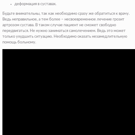
деформация в суставах.
Будьте внимательны, так как необходимо сразу же обратиться к врачу.
Ведь неправильное, а тем более – несвоевременное лечение грозит
артрозом сустава. В таком случае пациент не сможет свободно
передвигаться. Не нужно заниматься самолечением. Ведь это может
только ухудшить ситуацию. Необходимо оказать незамедлительную
помощь больному.