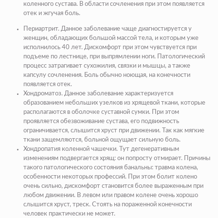
коленного сустава. В области сочленения при этом появляется
отек и жгучая боль.
Периартрит. Данное заболевание чаще диагностируется у
женщин, обладающих большой массой тела, и которым уже
исполнилось 40 лет. Дискомфорт при этом чувствуется при
подъеме по лестнице, при выпрямлении ноги. Патологический
процесс затрагивает сухожилия, связки и мышцы, а также
капсулу сочленения. Боль обычно ноющая, на конечности
появляется отек.
Хондроматоз. Данное заболевание характеризуется
образованием небольших узелков из хрящевой ткани, которые
располагаются в оболочке суставной сумки. При этом
проявляется обезвоживание сустава, его подвижность
ограничивается, слышится хруст при движении. Так как мягкие
ткани защемляются, больной ощущает сильную боль.
Хондропатия коленной чашечки. Тут дегенеративным
изменениям подвергается хрящ: он попросту отмирает. Причины
такого патологического состояния банальны: травма колена,
особенности некоторых профессий. При этом болит колено
очень сильно, дискомфорт становится более выраженным при
любом движении. В левом или правом колене очень хорошо
слышится хруст, треск. Стоять на пораженной конечности
человек практически не может.