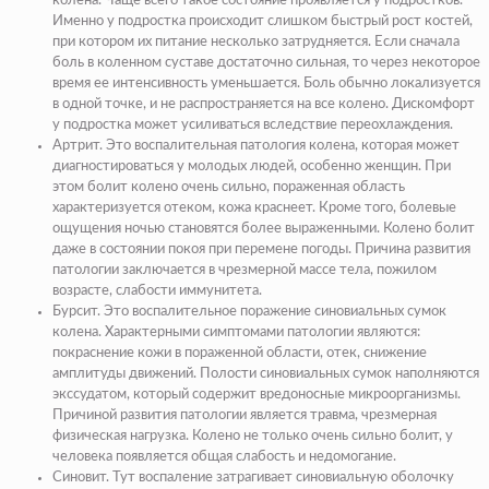
колена. Чаще всего такое состояние проявляется у подростков.
Именно у подростка происходит слишком быстрый рост костей,
при котором их питание несколько затрудняется. Если сначала
боль в коленном суставе достаточно сильная, то через некоторое
время ее интенсивность уменьшается. Боль обычно локализуется
в одной точке, и не распространяется на все колено. Дискомфорт
у подростка может усиливаться вследствие переохлаждения.
Артрит. Это воспалительная патология колена, которая может
диагностироваться у молодых людей, особенно женщин. При
этом болит колено очень сильно, пораженная область
характеризуется отеком, кожа краснеет. Кроме того, болевые
ощущения ночью становятся более выраженными. Колено болит
даже в состоянии покоя при перемене погоды. Причина развития
патологии заключается в чрезмерной массе тела, пожилом
возрасте, слабости иммунитета.
Бурсит. Это воспалительное поражение синовиальных сумок
колена. Характерными симптомами патологии являются:
покраснение кожи в пораженной области, отек, снижение
амплитуды движений. Полости синовиальных сумок наполняются
экссудатом, который содержит вредоносные микроорганизмы.
Причиной развития патологии является травма, чрезмерная
физическая нагрузка. Колено не только очень сильно болит, у
человека появляется общая слабость и недомогание.
Синовит. Тут воспаление затрагивает синовиальную оболочку