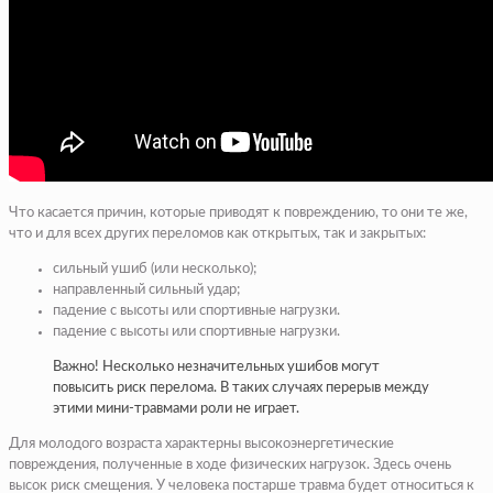
Что касается причин, которые приводят к повреждению, то они те же,
что и для всех других переломов как открытых, так и закрытых:
сильный ушиб (или несколько);
направленный сильный удар;
падение с высоты или спортивные нагрузки.
падение с высоты или спортивные нагрузки.
Важно! Несколько незначительных ушибов могут
повысить риск перелома. В таких случаях перерыв между
этими мини-травмами роли не играет.
Для молодого возраста характерны высокоэнергетические
повреждения, полученные в ходе физических нагрузок. Здесь очень
высок риск смещения. У человека постарше травма будет относиться к