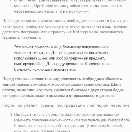
Отек — если травма серьезная, то сустав распухает практически
мгновенно. При более легких ушибах симптомы проявляются
через несколько часов, а то и спустя сутки.
При подозрении на перелом колена, необходимо произвести фиксацию
конечности, полностью исключить нагрузку на нее и незамедлительно
доставить пострадавшего в травмпункт. Категорически запрещается
вправлять конечность.
Это может привести к еще большему повреждению и
усложнит ситуацию. Для обездвиживания ноги можно
использовать шину или любой подручный предмет,
имитирующий ее. Для предупреждения болевого шока,
больному нужно дать анальгетики.
Перед тем, как наложить шину, конечность необходимо обмотать
мягкой тканью, тем самым, исключая сдавливание сустава. Шина
плотно, но не слишком туго, крепится бинтами с двух сторон бедра —
от подмышечных впадин до стопы и от промежности до стопы.
После получения травмы пострадавший при любом переломе 
Ощущает сильную боль
, которая усиливается при попытках
изменить положение конечности или при пальпации. Иногда боль
бывает настолько сильной, что вызывает у человека болевой
шок, тошноту, потерю сознания.