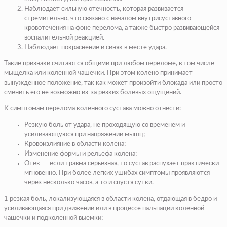
Наблюдает сильную отечность
, которая развивается
стремительно, что связано с началом внутрисуставного
кровотечения на фоне перелома, а также быстро развивающейся
воспалительной реакцией.
Наблюдает покраснение и синяк в месте удара
.
Такие признаки считаются общими при любом переломе, в том числе
мыщелка или коленной чашечки. При этом колено принимает
вынужденное положение, так как может произойти блокада или просто
сменить его не возможно из-за резких болевых ощущений.
К симптомам перелома коленного сустава можно отнести:
Резкую боль от удара, не проходящую со временем и
усиливающуюся при напряжении мышц;
Кровоизлияние в области колена;
Изменение формы и рельефа колена;
Отек — если травма серьезная, то сустав распухает практически
мгновенно. При более легких ушибах симптомы проявляются
через несколько часов, а то и спустя сутки.
1 резкая боль, локализующаяся в области колена, отдающая в бедро и
усиливающаяся при движении или в процессе пальпации коленной
чашечки и подколенной выемки;