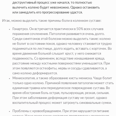
деструктивный процесс уже начался, то полностью
вылечить колено будет невозможно. Однако остановить
или замедлить его прогрессирование удастся.
Итак, можно выделить такие причины боли в коленном суставе:
Гонартроз. Он встречается практически в 50% всех случаев
поражения сочленения. Патология развивается очень долго.
Среди симптомов этой болезни можно выделить такие: колено
не болит в состоянии покоя, однако человеку становится трудно
подниматься по лестнице, долго ходить, вставать с корточек. Во
время движения больной слышит хруст, у него снижается
подвижность. Со временем, вследствие изнашивания хряща,
расстояние между костными поверхностями уменьшается. При
этом появляются остеофиты, нервы и сосуды сдавливаются, а
само колено деформируется.
Менископатия, а также образование кисты мениска. Чаще болит
только одно колено. Причиной появления патологии может стать
единичная травма или периодическое повреждение сустава. Во
время обострения боль острая, пульсирующая, резкая, сильная.
При этом заболевании деформация суставу не грозит, однако
воспалительный процесс может затронуть синовиальные сумки.
Проблемы с кровообращением. При этом нарушается питание