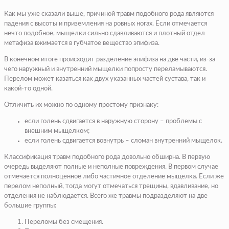
Как мы уже сказали выше, причиной травм подобного рода являются
падения с высоты и приземления на ровных ногах. Если отмечается
нечто подобное, мыщелки сильно сдавливаются и плотный отдел
метафиза вжимается в губчатое вещество эпифиза.
В конечном итоге происходит разделение эпифиза на две части, из-за
чего наружный и внутренний мыщелки попросту переламываются.
Перелом может казаться как двух указанных частей сустава, так и
какой-то одной.
Отличить их можно по одному простому признаку:
если голень сдвигается в наружную сторону – проблемы с
внешним мыщелком;
если голень сдвигается вовнутрь – сломан внутренний мыщелок.
Классификация травм подобного рода довольно обширна. В первую
очередь выделяют полные и неполные повреждения. В первом случае
отмечается полноценное либо частичное отделение мыщелка. Если же
перелом неполный, тогда могут отмечаться трещины, вдавливание, но
отделения не наблюдается. Всего же травмы подразделяют на две
большие группы:
Переломы без смещения.