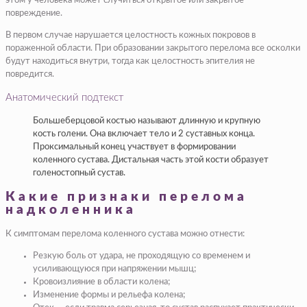
этом у человека может случиться открытое или закрытое
повреждение.
В первом случае нарушается целостность кожных покровов в
пораженной области. При образовании закрытого перелома все осколки
будут находиться внутри, тогда как целостность эпителия не
повредится.
Анатомический подтекст
Большеберцовой костью называют длинную и крупную
кость голени. Она включает тело и 2 суставных конца.
Проксимальный конец участвует в формировании
коленного сустава. Дистальная часть этой кости образует
голеностопный сустав.
Какие признаки перелома
надколенника
К симптомам перелома коленного сустава можно отнести:
Резкую боль от удара, не проходящую со временем и
усиливающуюся при напряжении мышц;
Кровоизлияние в области колена;
Изменение формы и рельефа колена;