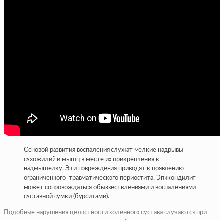
Основой развития воспаления служат мелкие надрывы
сухожилий и мышц в месте их прикрепления к
надмыщелку. Эти повреждения приводят к появлению
ограниченного травматического периостита. Эпикондилит
может сопровождаться обызвествлениями и воспалениями
суставной сумки (бурситами).
Подобные нарушения целостности коленного сустава случаются при