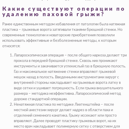
Какие существуют операции по
удалению паховой грыжи?
Ранее единственным методом избавления от патологии была натяжная
пластика – грыжевые ворота затягивали тканями брюшной стенки. Но
современные технологии и новаторские приобретения позволили
использовать эффективные и безболезненные методы, к которым
относятся:
Лапароскопическая операция – после общего наркоза делают три
прокола в передней брюшной стенке. Сквозь них проникают
инструменты и закачивается углекислый газ в брюшную полость.
Газ и максимальное натяжение стенки вправляют грыжевой
мешок назад в полость. Введенными инструментами хирург с
внутренней стороны накладывает на грыжевые ворота латку в
виде сетки и ушивает погрешность. Если грыжа внушительного
размера – методика неэффективна. Лапароскопический метод
дороже стандартной операции.
Ненатяжная пластика по методике Лихтенштейна – после
местной анестезии хирург делает надрез в области паха и
отделений семенного канатика. Грыжу иссекают или просто
вправляют. Далее проводят пластику грыжевых ворот, на их
место врач накладывает полимерную сетку с отверстием для