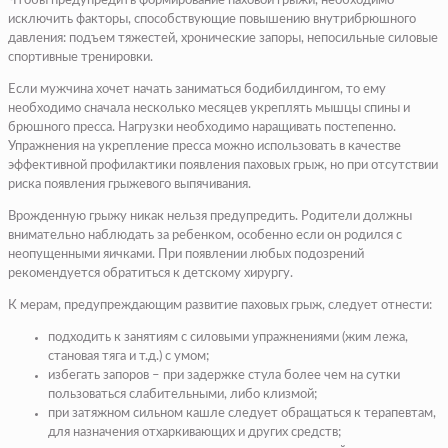
Чтобы предупредить формирование паховой грыжи, необходимо
исключить факторы, способствующие повышению внутрибрюшного
давления: подъем тяжестей, хронические запоры, непосильные силовые
спортивные тренировки.
Если мужчина хочет начать заниматься бодибилдингом, то ему
необходимо сначала несколько месяцев укреплять мышцы спины и
брюшного пресса. Нагрузки необходимо наращивать постепенно.
Упражнения на укрепление пресса можно использовать в качестве
эффективной профилактики появления паховых грыж, но при отсутствии
риска появления грыжевого выпячивания.
Врожденную грыжу никак нельзя предупредить. Родители должны
внимательно наблюдать за ребенком, особенно если он родился с
неопущенными яичками. При появлении любых подозрений
рекомендуется обратиться к детскому хирургу.
К мерам, предупреждающим развитие паховых грыж, следует отнести:
подходить к занятиям с силовыми упражнениями (жим лежа,
становая тяга и т.д.) с умом;
избегать запоров – при задержке стула более чем на сутки
пользоваться слабительными, либо клизмой;
при затяжном сильном кашле следует обращаться к терапевтам,
для назначения отхаркивающих и других средств;