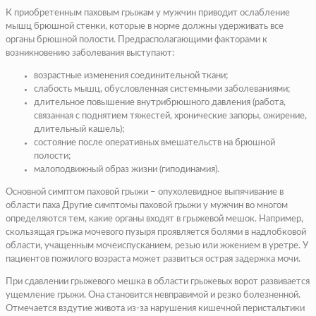
К приобретенным паховым грыжам у мужчин приводит ослабление
мышц брюшной стенки, которые в норме должны удерживать все
органы брюшной полости. Предрасполагающими факторами к
возникновению заболевания выступают:
возрастные изменения соединительной ткани;
слабость мышц, обусловленная системными заболеваниями;
длительное повышение внутрибрюшного давления (работа,
связанная с поднятием тяжестей, хронические запоры, ожирение,
длительный кашель);
состояние после оперативных вмешательств на брюшной
полости;
малоподвижный образ жизни (
гиподинамия
).
Основной симптом паховой грыжи – опухолевидное выпячивание в
области паха
Другие симптомы паховой грыжи у мужчин во многом
определяются тем, какие органы входят в грыжевой мешок. Например,
скользящая грыжа мочевого пузыря проявляется болями в надлобковой
области, учащенным мочеиспусканием, резью или жжением в уретре. У
пациентов пожилого возраста может развиться острая задержка мочи.
При сдавлении грыжевого мешка в области грыжевых ворот развивается
ущемление грыжи. Она становится невправимой и резко болезненной.
Отмечается вздутие живота из-за нарушения кишечной перистальтики