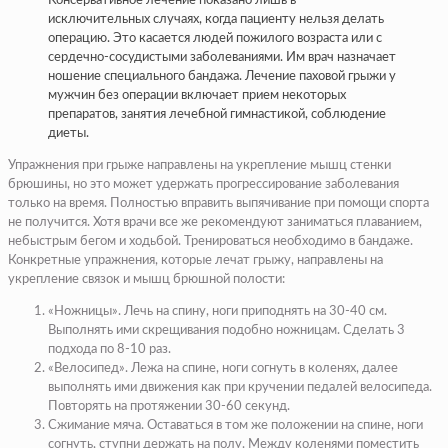
Консервативное лечение показано лишь в
исключительных случаях, когда пациенту нельзя делать
операцию. Это касается людей пожилого возраста или с
сердечно-сосудистыми заболеваниями. Им врач назначает
ношение специального бандажа. Лечение паховой грыжи у
мужчин без операции включает прием некоторых
препаратов, занятия лечебной гимнастикой, соблюдение
диеты.
Упражнения при грыже направлены на укрепление мышц стенки
брюшины, но это может удержать прогрессирование заболевания
только на время. Полностью вправить выпячивание при помощи спорта
не получится. Хотя врачи все же рекомендуют заниматься плаванием,
небыстрым бегом и ходьбой. Тренироваться необходимо в бандаже.
Конкретные упражнения, которые лечат грыжу, направлены на
укрепление связок и мышц брюшной полости:
«Ножницы». Лечь на спину, ноги приподнять на 30-40 см.
Выполнять ими скрещивания подобно ножницам. Сделать 3
подхода по 8-10 раз.
«Велосипед». Лежа на спине, ноги согнуть в коленях, далее
выполнять ими движения как при кручении педалей велосипеда.
Повторять на протяжении 30-60 секунд.
Сжимание мяча. Оставаться в том же положении на спине, ноги
согнуть, ступни держать на полу. Между коленями поместить