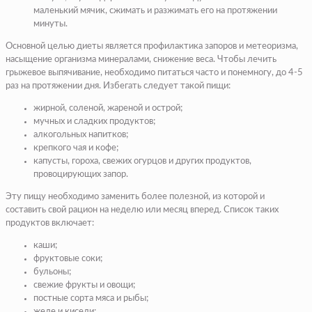
маленький мячик, сжимать и разжимать его на протяжении
минуты.
Основной целью диеты является профилактика запоров и метеоризма,
насыщение организма минералами, снижение веса. Чтобы лечить
грыжевое выпячивание, необходимо питаться часто и понемногу, до 4-5
раз на протяжении дня. Избегать следует такой пищи:
жирной, соленой, жареной и острой;
мучных и сладких продуктов;
алкогольных напитков;
крепкого чая и кофе;
капусты, гороха, свежих огурцов и других продуктов,
провоцирующих запор.
Эту пищу необходимо заменить более полезной, из которой и
составить свой рацион на неделю или месяц вперед. Список таких
продуктов включает:
каши;
фруктовые соки;
бульоны;
свежие фрукты и овощи;
постные сорта мяса и рыбы;
желе и кисели;