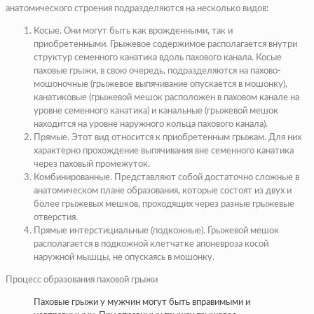
анатомического строения подразделяются на несколько видов:
Косые.
Они могут быть как врожденными, так и
приобретенными. Грыжевое содержимое располагается внутри
структур семенного канатика вдоль пахового канала. Косые
паховые грыжи, в свою очередь, подразделяются на пахово-
мошоночные (грыжевое выпячивание опускается в мошонку),
канатиковые (грыжевой мешок расположен в паховом канале на
уровне семенного канатика) и канальные (грыжевой мешок
находится на уровне наружного кольца пахового канала).
Прямые.
Этот вид относится к приобретенным грыжам. Для них
характерно прохождение выпячивания вне семенного канатика
через паховый промежуток.
Комбинированные.
Представляют собой достаточно сложные в
анатомическом плане образования, которые состоят из двух и
более грыжевых мешков, проходящих через разные грыжевые
отверстия.
Прямые интерстициальные (подкожные).
Грыжевой мешок
располагается в подкожной клетчатке апоневроза косой
наружной мышцы, не опускаясь в мошонку.
Процесс образования паховой грыжи
Паховые грыжи у мужчин могут быть вправимыми и