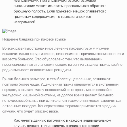
невправимыми. При вправимых грыжах грыжевое
выпячивание может исчезать, проскальзывая обратно в
брюшную полость. Если грыжевой мешок спаивается с
грыжевым содержимым, то грыжа становится
невправимой.
Ношение бандажа при паховой грыже
Во всех развитых странах мира лечение паховых грыж у мужчин
исключительно хирургическое, независимо от причины возникновения и
возраста больного. Это обусловлено тем, что выявленная и
прооперированная в плановом порядке на ранних стадиях грыжа, крайне
редко вызывает осложнения и рецидивы.
Грыжи больших размеров, и тем более ущемленные, возникают
повторно более чаще. Ущемленная грыжа оперируется в экстренном
порядке, вызывает массу осложнений со стороны мочеполовой и
желудочно-кишечной системы, на долгое время делает больного
нетрудоспособным, а при длительном ущемлении может закончиться
летальным исходом. Консервативная терапия применяется в редких
случаях, что будет описано ниже.
Как лечить данную патологию в каждом индивидуальном
случае, решает только хирург, оценивая состояние