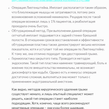
Внутренняя коллатеральная связка коленного сустава
Операция Лихтенштейна.
Имплант располагается таким образом,
что близлежащие мышцы не затрагиваются, потому риск
возникновения осложнений минимален. Рецидив после такой
операции возникал лишь у 1% пациентов, а реабилитация
проходила очень быстро.
Обтурационный метод.
При выполнении данной операции
сетчатый имплант подшивается к задней стенке брюшной
полости. В отношении сроков восстановления и эффективности
обтурационная пластика также демонстрирует весьма неплохие
показатели, хотя и уступает той же операции по Лихтенштейну.
К тому же, она отлично подходит при двусторонней грыже.
Герниопластика закрытого типа.
Проводится методом
эндоскопии. Такой тип пластики наименее травмирующий, боль и
жжение после вмешательства минимальны, не возникает
дискомфорта при ходьбе. Однако есть и минусы: операция
достаточно сложная, выполняться она может только с
применением эндотрахеальной анестезии.
Как видно, методов хирургического удаления грыжи
существует немало, и лишь опытный специалист может
решить, какой тип операции станет наиболее
подходящим. Хотя, конечно, чаще всего рекомендуют
ненатяжные операции – они куда более щадящие.