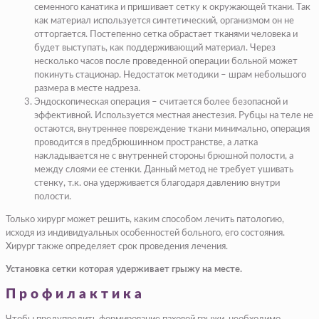
семенного канатика и пришивает сетку к окружающей ткани. Так
как материал используется синтетический, организмом он не
отторгается. Постепенно сетка обрастает тканями человека и
будет выступать, как поддерживающий материал. Через
несколько часов после проведенной операции больной может
покинуть стационар. Недостаток методики – шрам небольшого
размера в месте надреза.
Эндоскопическая операция – считается более безопасной и
эффективной. Используется местная анестезия. Рубцы на теле не
остаются, внутреннее повреждение ткани минимально, операция
проводится в предбрюшинном пространстве, а латка
накладывается не с внутренней стороны брюшной полости, а
между слоями ее стенки. Данный метод не требует ушивать
стенку, т.к. она удерживается благодаря давлению внутри
полости.
Только хирург может решить, каким способом лечить патологию,
исходя из индивидуальных особенностей больного, его состояния.
Хирург также определяет срок проведения лечения.
Установка сетки которая удерживает грыжу на месте.
Профилактика