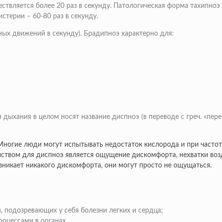
твляется более 20 раз в секунду. Патологическая форма тахипноэ 
терии – 60-80 раз в секунду.
ых движений в секунду). Брадипноэ характерно для:
 дыхания в целом носят название диспноэ (в переводе с греч. «пе
Многие люди могут испытывать недостаток кислорода и при частот
ством для диспноэ является ощущение дискомфорта, нехватки воз
зникает никакого дискомфорта, они могут просто не ощущаться.
 подозревающих у себя болезни легких и сердца;
оцессами в органах.