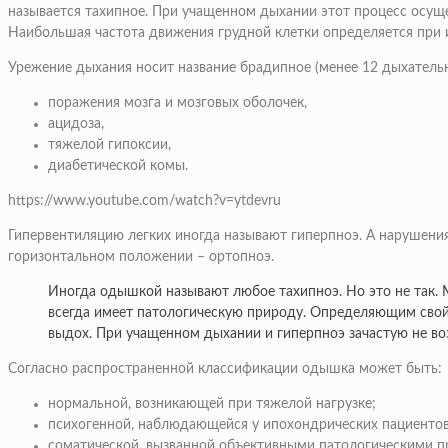
называется тахипное. При учащенном дыхании этот процесс осущес
Наибольшая частота движения грудной клетки определяется при ис
Урежение дыхания носит название брадипное (менее 12 дыхательн
поражения мозга и мозговых оболочек,
ацидоза,
тяжелой гипоксии,
диабетической комы.
https://www.youtube.com/watch?v=ytdevru
Гипервентиляцию легких иногда называют гиперпноэ. А нарушения
горизонтальном положении – ортопноэ.
Иногда одышкой называют любое тахипноэ. Но это не так. 
всегда имеет патологическую природу. Определяющим свой
выдох. При учащенном дыхании и гиперпноэ зачастую не во
Согласно распространенной классификации одышка может быть:
нормальной, возникающей при тяжелой нагрузке;
психогенной, наблюдающейся у ипохондрических пациентов,
соматической, вызванной объективными патологическими пр