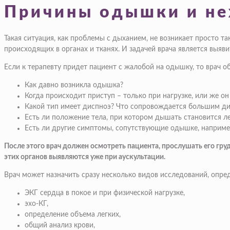
Причины одышки и не
Такая ситуация, как проблемы с дыханием, не возникает просто та
происходящих в органах и тканях. И задачей врача является выяв
Если к терапевту придет пациент с жалобой на одышку, то врач о
Как давно возникла одышка?
Когда происходит приступ – только при нагрузке, или же он
Какой тип имеет диспноэ? Что сопровождается большим д
Есть ли положение тела, при котором дышать становится ле
Есть ли другие симптомы, сопутствующие одышке, наприме
После этого врач должен осмотреть пациента, прослушать его гру
этих органов выявляются уже при аускультации.
Врач может назначить сразу несколько видов исследований, опр
ЭКГ сердца в покое и при физической нагрузке,
эхо-КГ,
определение объема легких,
общий анализ крови,