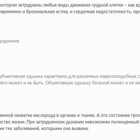
и котором затруднены любые виды движения грудной клетки – как в
овременно и бронхиальная астма, и сердечная недостаточность, при
труднения
убъективная одышка характерна для различных неврозоподобных со
него может и не быть. Объективную одышку больной может и не зам
нной нехватке кислорода в органах и тканях. А это состояние гроз
чество жизни. При затрудненном дыхании невозможен полноценный 
е тех заболеваний, которыми она вызвана.