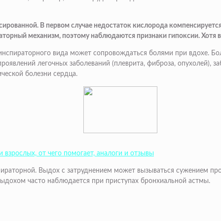
ированной. В первом случае недостаток кислорода компенсирует
торный механизм, поэтому наблюдаются признаки гипоксии. Хотя в
нспираторного вида может сопровождаться болями при вдохе. Бол
роявлений легочных заболеваний (плеврита, фиброза, опухолей), з
ческой болезни сердца.
и взрослых, от чего помогает, аналоги и отзывы
ираторной. Выдох с затруднением может вызываться сужением про
выдохом часто наблюдается при приступах бронхиальной астмы.