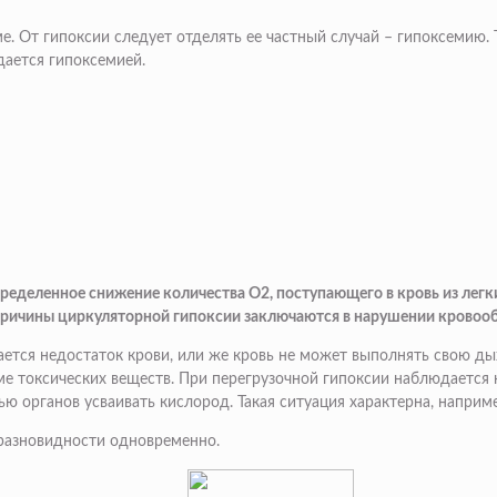
е. От гипоксии следует отделять ее частный случай – гипоксемию. 
дается гипоксемией.
ределенное снижение количества О2, поступающего в кровь из легки
. Причины циркуляторной гипоксии заключаются в нарушении кровоо
ается недостаток крови, или же кровь не может выполнять свою ды
ме токсических веществ. При перегрузочной гипоксии наблюдается 
ью органов усваивать кислород. Такая ситуация характерна, наприм
разновидности одновременно.