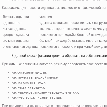
Классификация тяжести одышки в зависимости от физической наг
Тяжесть одышки
условия
одышки нет
одышка возникает после тяжелых нагрузок 
легкая одышка
возникает при интенсивных физических уп
средняя одышка
появляется при ходьбе, больной вынужден
сильная одышка
больной при ходьбе останавливается каж
очень сильная одышка
появляется в покое или при малейшем дв
В данной классификации должна обращать на себя внимание 
При одышке пациенты могут по-разному определять свое состоян
как состояние удушья,
как тяжесть в грудной клетке ,
как усталость в груди,
как нехватка воздуха,
как неполное заполнение воздухом легких,
как чувство распирания в груди.
При нарушенном дыхании имеют значение и другие проявления пато