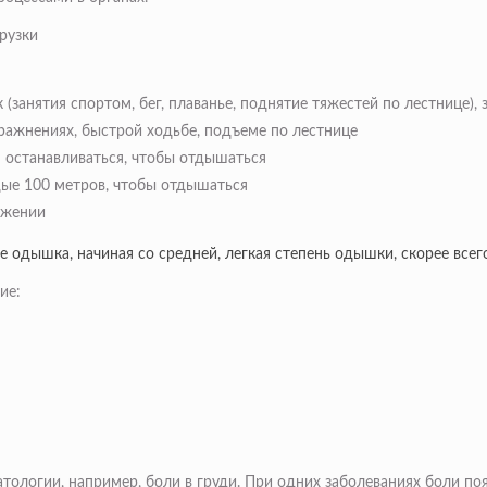
рузки
(занятия спортом, бег, плаванье, поднятие тяжестей по лестнице),
ражнениях, быстрой ходьбе, подъеме по лестнице
 останавливаться, чтобы отдышаться
дые 100 метров, чтобы отдышаться
ижении
одышка, начиная со средней, легкая степень одышки, скорее всег
ие:
логии, например, боли в груди. При одних заболеваниях боли появ