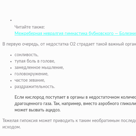
Читайте также:
Межреберная невралгия гимнастика бубновского — Болезни
В первую очередь, от недостатка О2 страдает такой важный орган
сонливость,
тупая боль в голове,
замедленное мышление,
головокружение,
частое зевание,
раздражительность.
Если кислород поступает в органы в недостаточном количес
драгоценного газа. Так, например, вместо аэробного глик
может вызвать ацидоз.
Тяжелая гипоксия может приводить к таким необратимым последств
исходом.