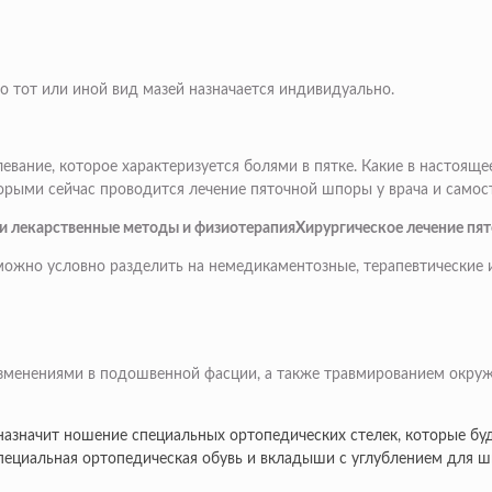
о тот или иной вид мазей назначается индивидуально.
вание, которое характеризуется болями в пятке. Какие в настояще
торыми сейчас проводится лечение пяточной шпоры у врача и само
ли лекарственные методы и физиотерапияХирургическое лечение пя
ожно условно разделить на немедикаментозные, терапевтические 
зменениями в подошвенной фасции, а также травмированием окруж
 назначит ношение специальных ортопедических стелек, которые бу
 специальная ортопедическая обувь и вкладыши с углублением для 