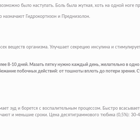
евозможно было наступать. Боль была жуткая, хоть на одной ноге п
ю назначают Гидрокортизон и Преднизолон.
ех веществ организма. Улучшает секрецию инсулина и стимулирует
ее 8-10 дней. Мазать пятку нужно каждый день, желательно в одно и 
ежание побочных действий: от тошноты вплоть до потери зрения. 
мает зуд и борется с воспалительным процессом. Быстро всасывае
чают и меньшие сроки. Цена десятиграммового тюбика (0,5%): 30-4