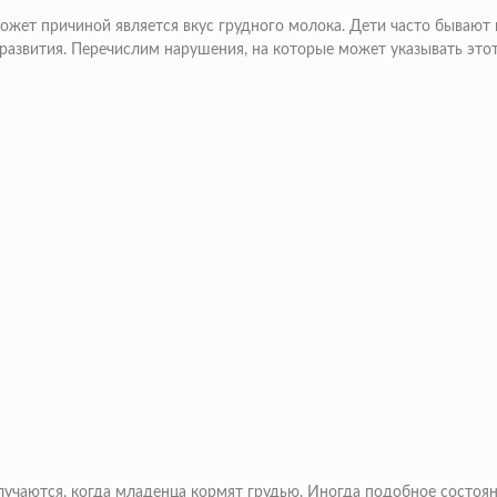
ожет причиной является вкус грудного молока. Дети часто бывают 
и развития. Перечислим нарушения, на которые может указывать это
лучаются, когда младенца кормят грудью. Иногда подобное состоян