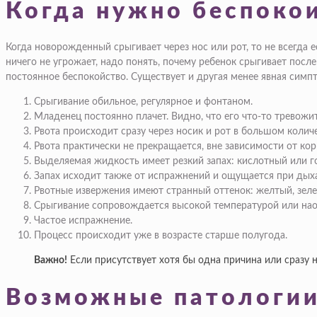
Когда нужно беспоко
Когда новорожденный срыгивает через нос или рот, то не всегда 
ничего не угрожает, надо понять, почему ребенок срыгивает после
постоянное беспокойство. Существует и другая менее явная симп
Срыгивание обильное, регулярное и фонтаном.
Младенец постоянно плачет. Видно, что его что-то тревожит
Рвота происходит сразу через носик и рот в большом количе
Рвота практически не прекращается, вне зависимости от ко
Выделяемая жидкость имеет резкий запах: кислотный или г
Запах исходит также от испражнений и ощущается при ды
Рвотные извержения имеют странный оттенок: желтый, зеле
Срыгивание сопровождается высокой температурой или на
Частое испражнение.
Процесс происходит уже в возрасте старше полугода.
Важно!
Если присутствует хотя бы одна причина или сразу н
Возможные патологи