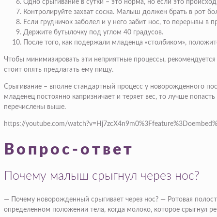
Одно срыгивание в сутки – это норма, но если это происход
Контролируйте захват соска. Малыш должен брать в рот бол
Если грудничок заболел и у него забит нос, то перерывы в 
Держите бутылочку под углом 40 градусов.
После того, как подержали младенца «столбиком», положите
Чтобы минимизировать эти неприятные процессы, рекомендуется п
стоит опять предлагать ему пищу.
Срыгивание – вполне стандартный процесс у новорожденного посл
младенец постоянно капризничает и теряет вес, то лучше попаст
перечислены выше.
https://youtube.com/watch?v=Hj7zcX4n9m0%3Ffeature%3Doemb
Вопрос-ответ
Почему малыш срыгнул через нос?
— Почему новорожденный срыгивает через нос? — Ротовая полость
определенном положении тела, когда молоко, которое срыгнул ре