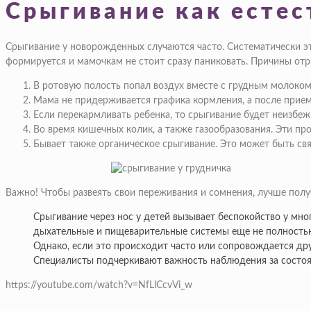
Срыгивание как естес
Срыгивание у новорожденных случаются часто. Систематически эт
формируется и мамочкам не стоит сразу паниковать. Причины от
В ротовую полость попал воздух вместе с грудным молоком
Мама не придерживается графика кормления, а после прием
Если перекармливать ребенка, то срыгивание будет неизбе
Во время кишечных колик, а также газообразования. Эти п
Бывает также органическое срыгивание. Это может быть свя
Важно! Чтобы развеять свои переживания и сомнения, лучше полу
Срыгивание через нос у детей вызывает беспокойство у мно
дыхательные и пищеварительные системы еще не полностью 
Однако, если это происходит часто или сопровождается дру
Специалисты подчеркивают важность наблюдения за состо
https://youtube.com/watch?v=NfLlCcvVi_w