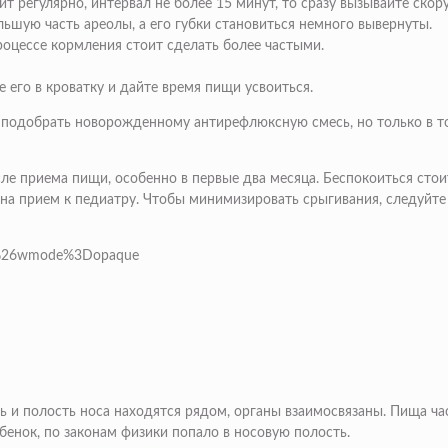
ит регулярно, интервал не более 15 минут, то сразу вызывайте ско
ьшую часть ареолы, а его губки становиться немного вывернуты.
процессе кормления стоит сделать более частыми.
 его в кроватку и дайте время пищи усвоиться.
одобрать новорожденному антирефлюксную смесь, но только в том 
е приема пищи, особенно в первые два месяца. Беспокоиться стоит
ь на прием к педиатру. Чтобы минимизировать срыгивания, следуй
ed%26wmode%3Dopaque
 и полость носа находятся рядом, органы взаимосвязаны. Пища ча
бенок, по законам физики попало в носовую полость.