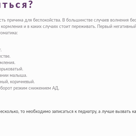
иться?
есть причина для беспокойства. В большинстве случаев волнения б
 кормления и в каких случаях стоит переживать. Первый негативный 
томатика:
.
стве.
рмления.
орьковатый.
хании малыша.
ный, коричневый.
оборот резким снижением АД.
есколько, то необходимо записаться к педиатру, а лучше вызвать 
и