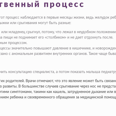
твенный процесс
от процесс наблюдается в первые месяцы жизни, ведь желудок реб
рыжки или срыгивания могут быть разные:
 или младенец срыгнул, потому, что лежал в неудобном положении
а пищи не поднимает его «столбиком» и не дает отдохнуть после.
жным процессом.
роцессы значительно повышают давление в кишечнике, и новорожд
зано с аномальным развитием внутренних органов. Такое чаще быв
чить консультацию специалиста, а потом показать малыша педиатру
гих родителей. Врачи отмечают, что это явление может быть связан
развиты. В большинстве случаев срыгивание через нос не предста
гими симптомами, такими как кашель, затрудненное дыхание или в
янием ребенка и своевременного обращения за медицинской помо