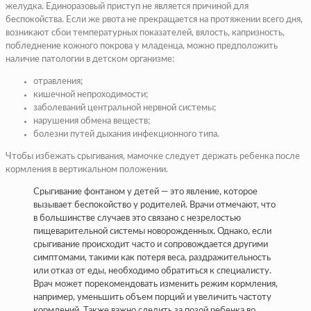
желудка. Единоразовый приступ не является причиной для
беспокойства. Если же рвота не прекращается на протяжении всего дня,
возникают сбои температурных показателей, вялость, капризность,
побледнение кожного покрова у младенца, можно предположить
наличие патологии в детском организме:
отравления;
кишечной непроходимости;
заболеваний центральной нервной системы;
нарушения обмена веществ;
болезни путей дыхания инфекционного типа.
Чтобы избежать срыгивания, мамочке следует держать ребенка после
кормления в вертикальном положении.
Срыгивание фонтаном у детей — это явление, которое
вызывает беспокойство у родителей. Врачи отмечают, что
в большинстве случаев это связано с незрелостью
пищеварительной системы новорожденных. Однако, если
срыгивание происходит часто и сопровождается другими
симптомами, такими как потеря веса, раздражительность
или отказ от еды, необходимо обратиться к специалисту.
Врач может порекомендовать изменить режим кормления,
например, уменьшить объем порций и увеличить частоту
кормлений. Также важно следить за позой ребенка во