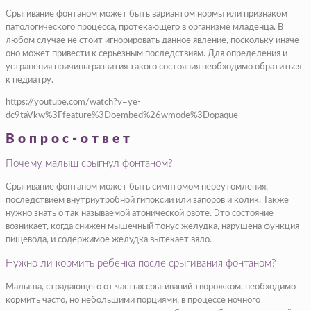
Срыгивание фонтаном может быть вариантом нормы или признаком
патологического процесса, протекающего в организме младенца. В
любом случае не стоит игнорировать данное явление, поскольку иначе
оно может привести к серьезным последствиям. Для определения и
устранения причины развития такого состояния необходимо обратиться
к педиатру.
https://youtube.com/watch?v=ye-
dc9taVkw%3Ffeature%3Doembed%26wmode%3Dopaque
Вопрос-ответ
Почему малыш срыгнул фонтаном?
Срыгивание фонтаном может быть симптомом переутомления,
последствием внутриутробной гипоксии или запоров и колик. Также
нужно знать о так называемой атонической рвоте. Это состояние
возникает, когда снижен мышечный тонус желудка, нарушена функция
пищевода, и содержимое желудка вытекает вяло.
Нужно ли кормить ребенка после срыгивания фонтаном?
Малыша, страдающего от частых срыгиваний творожком, необходимо
кормить часто, но небольшими порциями, в процессе ночного