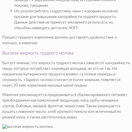
приведет к нарушению микрофлоры, иссушению кожного
покрова, трещинам.
Не злоупотреблять сладостями, чаем с коровьим молоком,
орехами для повышения калорийности грудного продукта.
Данные действия не принесут желаемого результата, но
способны навредить детскому ЖКТ.
Процесс грудного кормления должен доставлять удовольствие и
малышу, и мамочке.
Высокая жирность грудного молока
Бытует мнение, что жирность грудного молока зависит от калорийности
пищи, которую потребляет кормящая женщина, но это не так. На
показатели материнского продукта влияют суточные периоды и
сезонность. «Заднее» молоко считается более жирным, появляется
через 30 мин. кормления малыша одной грудью.
Мамочке рекомендуется придерживаться сбалансированного питания с
преобладанием кисломолочной продукции, мяса, рыбы нежирных
сортов, бобовых, овощей, фруктов, чернослива. Также разрешается
кушать сливочное масло, хлеб крупного помола или испеченный из
ржаной муки, а также растительные жиры.