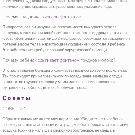
кормления грудничка следует класть на бочок, чтобы его маленький
желудок лучше справлялся с усвоением поступающей пищи.
Почему грудничка вырвало фонтаном?
Пилоростеноз или нарушение проходимости выходного отдела
желудка, является причиной наиболее тяжелого синдрома срыгивания
(рвота «фонтаном») у детей до 2 месяцев, сопровождается выраженной
потерей массы тела и нарастающим ухудшением состояния ребенка.
Это заболевание требует срочной хирургической помощи.
Почему ребенок срыгивает фонтаном грудное молоко?
Это заглатывание большого количества воздуха во время кормлений.
Так происходит при неправильном прикладывании малыша к груди,
недостатке грудного молока у мамы или неверном положении
бутылочки у ребенка, который получает смесь.
Советы
СОВЕТ №1
Обратите внимание на технику кормления. Убедитесь, что ребенок
правильно захватывает соску или грудь, чтобы избежать заглатывания
воздуха. Кормите малыша в спокойной обстановке, не спеша, и