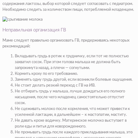
содержания лактозы, выбор которой следует согласовать с педиатром.
Необходимо следить за количеством пищи, потребляемой младенцем.
Неправильная организация ГВ
Маме следует правильно организовать ГВ, придерживаясь некоторых
рекомендаций:
Вкладывать грудь в ротик к грудничку, если тот не полностью
захватил сосок. При этом голова малыша не должна быть
запрокинута назад, а плечи — согнутыми.
Кормить кроху по его требованию.
Заменять одну грудь другой, если возникли болевые ощущения.
Не стоит делать резкий переход с ГВ на ИВ.
Не отбирать грудь у малыша, лучше дождаться его полного
насыщения, после чего младенец самостоятельно отпустит
сосок.
Не сцеживать молоко после кормления, что может привести к
усиленной лактации, в дальнейшем – к мастопатии, маститу.
Не давать крохе водичку. Материнское молочко выступает в
роли еды и питья для новорожденного.
Не промывать грудь после каждого прикладывания малыша, это