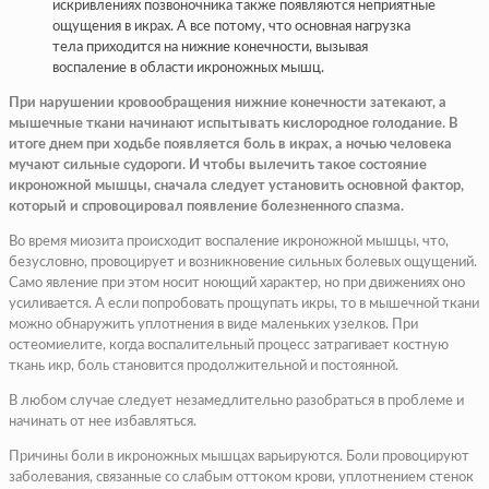
искривлениях позвоночника также появляются неприятные
ощущения в икрах. А все потому, что основная нагрузка
тела приходится на нижние конечности, вызывая
воспаление в области икроножных мышц.
При нарушении кровообращения нижние конечности затекают, а
мышечные ткани начинают испытывать кислородное голодание. В
итоге днем при ходьбе появляется боль в икрах, а ночью человека
мучают сильные судороги. И чтобы вылечить такое состояние
икроножной мышцы, сначала следует установить основной фактор,
который и спровоцировал появление болезненного спазма.
Во время миозита происходит воспаление икроножной мышцы, что,
безусловно, провоцирует и возникновение сильных болевых ощущений.
Само явление при этом носит ноющий характер, но при движениях оно
усиливается. А если попробовать прощупать икры, то в мышечной ткани
можно обнаружить уплотнения в виде маленьких узелков. При
остеомиелите, когда воспалительный процесс затрагивает костную
ткань икр, боль становится продолжительной и постоянной.
В любом случае следует незамедлительно разобраться в проблеме и
начинать от нее избавляться.
Причины боли в икроножных мышцах варьируются. Боли провоцируют
заболевания, связанные со слабым оттоком крови, уплотнением стенок