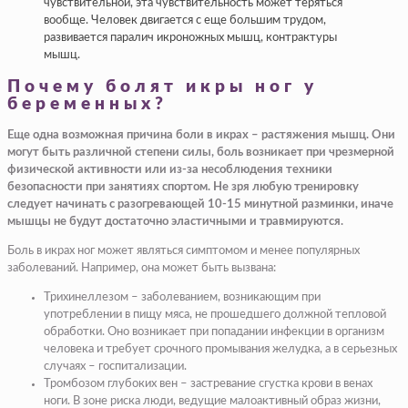
чувствительной, эта чувствительность может теряться
вообще. Человек двигается с еще большим трудом,
развивается паралич икроножных мышц, контрактуры
мышц.
Почему болят икры ног у
беременных?
Еще одна возможная причина боли в икрах – растяжения мышц. Они
могут быть различной степени силы, боль возникает при чрезмерной
физической активности или из-за несоблюдения техники
безопасности при занятиях спортом. Не зря любую тренировку
следует начинать с разогревающей 10-15 минутной разминки, иначе
мышцы не будут достаточно эластичными и травмируются.
Боль в икрах ног может являться симптомом и менее популярных
заболеваний. Например, она может быть вызвана:
Трихинеллезом
– заболеванием, возникающим при
употреблении в пищу мяса, не прошедшего должной тепловой
обработки. Оно возникает при попадании инфекции в организм
человека и требует срочного промывания желудка, а в серьезных
случаях – госпитализации.
Тромбозом глубоких вен
– застревание сгустка крови в венах
ноги. В зоне риска люди, ведущие малоактивный образ жизни,