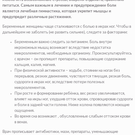
питаться. Самым важным в лечении и предупреждении боли
является лечебная гимнастика, которая укрепит мышцы и
предупредит различные растяжения.
Беременные женщины чаще сталкиваются с болью в икрах ног. Чтобы в
дальнейшем не заболеть (не развить сильнее), следите за факторами:
Беременным важно следить за питанием. Боль внутри
икроножных мышц возникает вследствие недостатка
микроэлементов, необходимых организму. Проконсультируйтесь
с врачом – он пропишет препараты, повышающие содержание
кальция, калия, магния.
При физической активности – ходьбе, стоянии на ногах без
перерывов, резких движениях, чувствуется тянущая, резкая боль,
судороги в икрах ног, вследствие потери полезных
микроэлементов.
При росте и формировании ребёнка, вес резко увеличивается,
влияет на икры ног, ухудшив отток крови, спровоцировав судороги
и боли в задней части голени. Ниже колена появляются ноющие
ощущения.
Во время сна возникают , обусловленные слабым оттоком крови
в венах.
Врач прописывает антибиотики, мази, препараты, уменьшающие