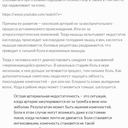
усиливаться при сгибании подошвы и голеностопа, а также в том месте,
где надавливают на кожу.
https://www.youtube.com/watch?v=
Причина ее развития — окклюзия артерий из-за воспалительного
процесса аутоиммунного происхождения. Или из-за
атеросклеротических изменений. Тогда мышцы испытывают недостаток
кислорода, происходит кислородное голодание мышц и вен, кислота в
мышцах накапливается, болевые рецепторы раздражаются, что
приводит к сильной боли в икроножных мышцах.
Тогда у человека могут диагностировать синдром так называемой
«перемежающейся хромоты». В начальных стадиях боль в икре
несильная, а чем дольше затягивается процесс, тем сильнее боль. Как
дополнительные симптомы люди могут ощущать зябкость,
похолодание конечностей – рук или ног, бледность кожи, выпадение
волос. Кода в районе икры может становиться тоньше, шелушится.
Острая артериальная недостаточность – это ситуация,
когда артерии закупориваются из-за тромба в вене или
эмболии. Результатом может быть ишемия конечностей.
Боли в этом случае могут возникать даже в состоянии
покоя, когда человек почти не двигается. Боли становятся
интенсивными, конечность становится не такой