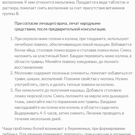
воспаления. К ним относится мильгамма. Продается в виде таблеток и
раствора, помогает снять воспаление за счет присутствия витаминов
группы В.
При согласии лечащего врача, лечат народными
средствами, после предварительной консультации.
При опухоли ниже голени и колена, при тендините, используют
лечебную повязку, обеспечивающую покой мышцам. Взбивается
белок яйца, столовая ложка водки и столовая ложка муки. Смесь
наложить на эластичный бинт. Бандаж перевязать ниже колена, в
области травмы. Меняйте повязку ежедневно, до полного
восстановления.
Молозиво содержит полезные элементы, помогает избавиться от
травм, шишек, воспалений. Похожие свойства у молока. Нужно
употреблять, греть и делать теплые повязки на колено.
Лук измельчите до получения кашицы. Добавьте столовую
ложку морской соли. Смесь положите на марлю или дышащую
ткань, замотайте место поражения или травмы. Бандажи
накладывайте на голени или колени, в области сзади ноги.
Выдерживать 4-5 часов, затем снимать. Лечение проводить в
течение нескольких дней.
Чаще проблемы болей возникают у беременных, при формировании
ребёнка. Для лечения принимают препараты, повышающие в организме