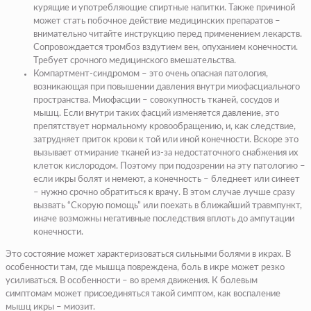
курящие и употребляющие спиртные напитки. Также причиной
может стать побочное действие медицинских препаратов –
внимательно читайте инструкцию перед применением лекарств.
Сопровождается тромбоз вздутием вен, опуханием конечности.
Требует срочного медицинского вмешательства.
Компартмент-синдромом
– это очень опасная патология,
возникающая при повышении давления внутри миофасциального
пространства. Миофасции – совокупность тканей, сосудов и
мышц. Если внутри таких фасций изменяется давление, это
препятствует нормальному кровообращению, и, как следствие,
затрудняет приток крови к той или иной конечности. Вскоре это
вызывает отмирание тканей из-за недостаточного снабжения их
клеток кислородом. Поэтому при подозрении на эту патологию –
если икры болят и немеют, а конечность – бледнеет или синеет
– нужно срочно обратиться к врачу. В этом случае лучше сразу
вызвать “Скорую помощь” или поехать в ближайший травмпункт,
иначе возможны негативные последствия вплоть до ампутации
конечности.
Это состояние может характеризоваться сильными болями в икрах. В
особенности там, где мышца повреждена, боль в икре может резко
усиливаться. В особенности – во время движения. К болевым
симптомам может присоединяться такой симптом, как воспаление
мышц икры – миозит.