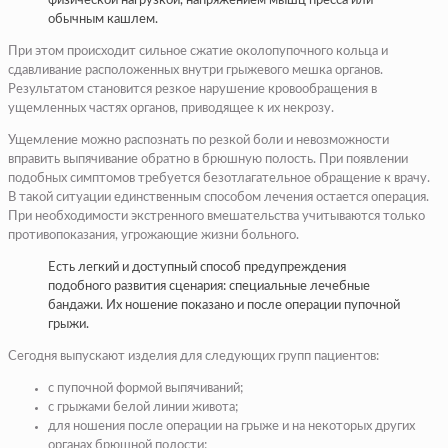
физической нагрузкой, напряжением мышц пресса или
обычным кашлем.
При этом происходит сильное сжатие околопупочного кольца и
сдавливание расположенных внутри грыжевого мешка органов.
Результатом становится резкое нарушение кровообращения в
ущемленных частях органов, приводящее к их некрозу.
Ущемление можно распознать по резкой боли и невозможности
вправить выпячивание обратно в брюшную полость. При появлении
подобных симптомов требуется безотлагательное обращение к врачу.
В такой ситуации единственным способом лечения остается операция.
При необходимости экстренного вмешательства учитываются только
противопоказания, угрожающие жизни больного.
Есть легкий и доступный способ предупреждения
подобного развития сценария: специальные лечебные
бандажи. Их ношение показано и после операции пупочной
грыжи.
Сегодня выпускают изделия для следующих групп пациентов:
с пупочной формой выпячиваний;
с грыжами белой линии живота;
для ношения после операции на грыже и на некоторых других
органах брюшной полости;