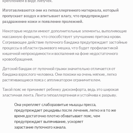
креплением в виде липучек.
Изготавливаются они из гипоаллергенного материала, который
пропускает воздух и впитывает влагу, что предупреждает
раздражение кожи и появление пролежней.
Некоторые модели имеют дополнительные элементы, выполняющие
массажную функцию, что способствует улучшению притока крови.
Согревающее действие пупочного бандажа предупреждает застойные
процессы в области грыжевого мешка, что будет профилактикой
кишечной непроходимости и воспаления на фоне недостаточного
кровообращения.
Детский бандаж от пупочной грыжи значительно отличается от
бандажа взрослого человека. Они похожи на очень мягкие, легко
растягивающиеся пояса с аппликатором ограничителем.
Такой пояс не причиняет ребенку дискомфорта, ведь это широкая
эластичная лента. Лента гипоаллергенная и устойчива к разрыву.
Она укрепляет слаборазвитые мышцы пресса,
предупреждает рецидивы после лечения, легко и в то же
время достаточно плотно обхватывает пояс, чем
предупреждает выпячивание, ускоряет
зарастание пупочного канала.