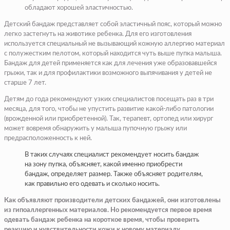
обладают хорошей эластичностью.
Детский бандаж представляет собой эластичный пояс, который можно
легко застегнуть на животике ребенка. Для его изготовления
используется специальный не вызывающий кожную аллергию материал
с полужестким пелотом, который находится чуть выше пупка малыша.
Бандаж для детей применяется как для лечения уже образовавшейся
грыжи, так и для профилактики возможного выпячивания у детей не
старше 7 лет.
Детям до года рекомендуют узких специалистов посещать раз в три
месяца, для того, чтобы не упустить развитие какой-либо патологии
(врожденной или приобретенной). Так, терапевт, ортопед или хирург
может вовремя обнаружить у малыша пупочную грыжу или
предрасположенность к ней.
В таких случаях специалист рекомендует носить бандаж
на зону пупка, объясняет, какой именно приобрести
бандаж, определяет размер. Также объясняет родителям,
как правильно его одевать и сколько носить.
Как объявляют производители детских бандажей, они изготовлены
из гипоаллергенных материалов. Но рекомендуется первое время
одевать бандаж ребенка на короткое время, чтобы проверить
реакцию и чувствительности кожи к новому материалу.