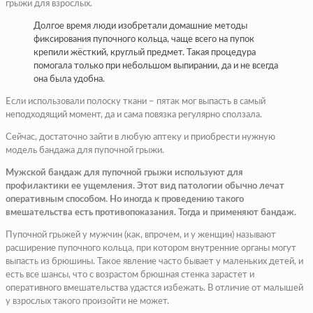
грыжи для взрослых.
Долгое время люди изобретали домашние методы
фиксирования пупочного кольца, чаще всего на пупок
крепили жёсткий, круглый предмет. Такая процедура
помогала только при небольшом выпирании, да и не всегда
она была удобна.
Если использовали полоску ткани – пятак мог выпасть в самый
неподходящий момент, да и сама повязка регулярно сползала.
Сейчас, достаточно зайти в любую аптеку и приобрести нужную
модель бандажа для пупочной грыжи.
Мужской бандаж для пупочной грыжи используют для
профилактики ее ущемления. Этот вид патологии обычно лечат
оперативным способом. Но иногда к проведению такого
вмешательства есть противопоказания. Тогда и применяют бандаж.
Пупочной грыжей у мужчин (как, впрочем, и у женщин) называют
расширение пупочного кольца, при котором внутренние органы могут
выпасть из брюшины. Такое явление часто бывает у маленьких детей, и
есть все шансы, что с возрастом брюшная стенка зарастет и
оперативного вмешательства удастся избежать. В отличие от малышей
у взрослых такого произойти не может.