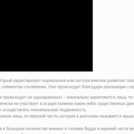
торый характеризует нормальное или патологическое развитие тазо
сех элементов сочленения. Оно происходит благодаря реализации с
 происходит не одновременно – изначально укрепляются лишь те ч
тически не участвует в осуществлении каких-либо существенных дв
бы осуществлять минимальную подвижность.
ачала лишь по верхней части, которая в анатомии называется кры
 в большом количестве именно в головке бедра и верхней части в