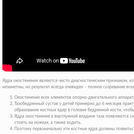
Ядра окостенения являются чисто диагностическим признаком, ко
незаметны, но результат всегда очевиден – полное созревание в
Окостенение всех элементов опорно-двигательного аппарата
Тазобедренный сустав у детей примерно до 6 месяцев прак
образование костных ядер в головке бедренной кости, что
Ядра окостенения в вертлужной впадине таза появляются сн
стоять на ножках, а также ходить.
Поэтому первоначально эти костные ядра должны появиться