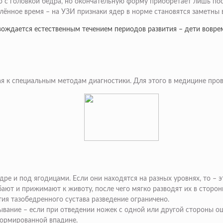
с головкой бедра, но окончательную форму приобретает лишь пос
ённое время – на УЗИ признаки ядер в норме становятся заметны в
ождается естественным течением периодов развития – дети вовремя
я к специальным методам диагностики. Для этого в медицине пров
е и под ягодицами. Если они находятся на разных уровнях, то – эт
бают и прижимают к животу, после чего мягко разводят их в сторо
тия тазобедренного сустава разведение ограничено.
вание – если при отведении ножек с одной или другой стороны о
формированной впадине.