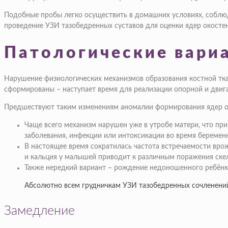
Подобные пробы легко осуществить в домашних условиях, соблюд
проведение УЗИ тазобедренных суставов для оценки ядер окостен
Патологические вари
Нарушение физиологических механизмов образования костной ткан
сформированы – наступает время для реализации опорной и двига
Предшествуют таким изменениям аномалии формирования ядер око
Чаще всего механизм нарушен уже в утробе матери, что пр
заболевания, инфекции или интоксикации во время беремен
В настоящее время сократилась частота встречаемости вро
и кальция у малышей приводит к различным поражения скеле
Также нередкий вариант – рождение недоношенного ребёнка.
Абсолютно всем грудничкам УЗИ тазобедренных сочленений
Замедление