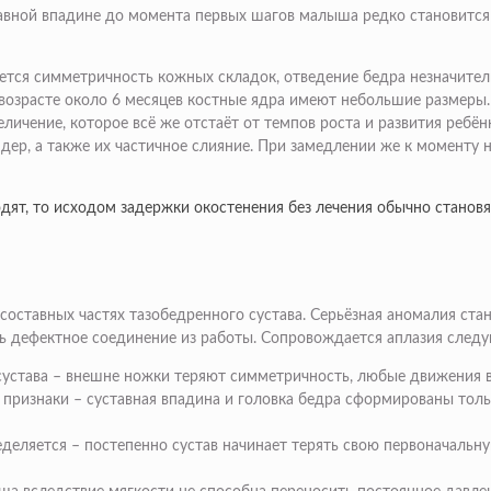
тавной впадине до момента первых шагов малыша редко становится
ется симметричность кожных складок, отведение бедра незначител
возрасте около 6 месяцев костные ядра имеют небольшие размеры.
ичение, которое всё же отстаёт от темпов роста и развития ребёнк
ер, а также их частичное слияние. При замедлении же к моменту 
одят, то исходом задержки окостенения без лечения обычно стано
составных частях тазобедренного сустава. Серьёзная аномалия ста
ть дефектное соединение из работы. Сопровождается аплазия сле
сустава – внешне ножки теряют симметричность, любые движения 
 признаки – суставная впадина и головка бедра сформированы тол
еделяется – постепенно сустав начинает терять свою первоначаль