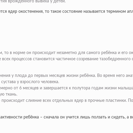
ития врождённого вывиха у детей.
ся ядер окостенения, то такое состояние называется термином апла
 то в норме он происходит незаметно для самого ребёнка и его ок
сех процессов становится частичное созревание тазобедренного с
ния у плода до первых месяцев жизни ребёнка. Во время него анат
сустава у взрослого человека.
имерно от 6 месяцев и завершается к полутора годам жизни малыш
ю ткань.
о происходит слияние всех отдельных ядер в прочные пластинки. П
активности ребёнка – сначала он учится лишь ползать и сидеть, а в