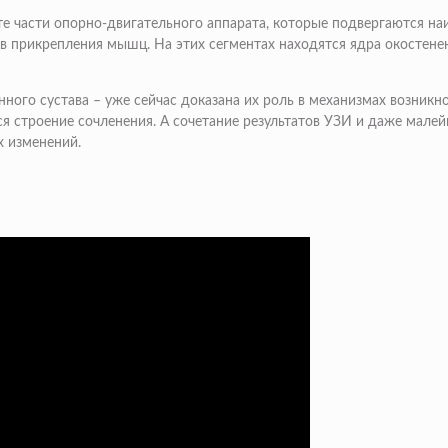
е части опорно-двигательного аппарата, которые подвергаются на
ов прикрепления мышц. На этих сегментах находятся ядра окостене
нного сустава – уже сейчас доказана их роль в механизмах возни
тся строение сочленения. А сочетание результатов УЗИ и даже мал
х изменений.