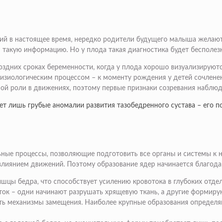
ий в настоящее время, нередко родители будущего малыша желают
м такую информацию. Но у плода такая диагностика будет бесполез
здних сроках беременности, когда у плода хорошо визуализируются
изиологическим процессом – к моменту рождения у детей сочленен
ой роли в движениях, поэтому первые признаки созревания наблюд
ет лишь грубые аномалии развития тазобедренного сустава – его 
ные процессы, позволяющие подготовить все органы и системы к н
 влиянием движений. Поэтому образование ядер начинается благо
ы бедра, что способствует усилению кровотока в глубоких отдел
ок – одни начинают разрушать хрящевую ткань, а другие формирую
ть механизмы замещения. Наиболее крупные образования определяю