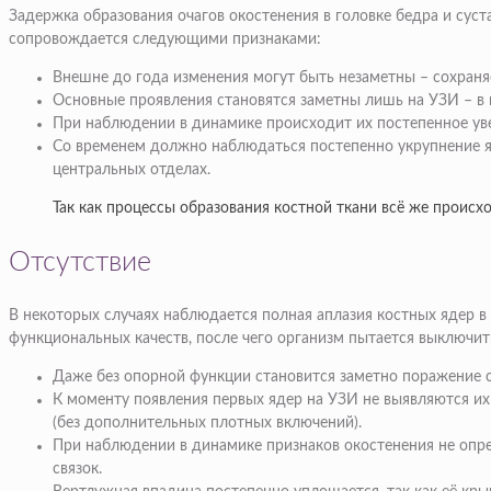
Задержка образования очагов окостенения в головке бедра и сус
сопровождается следующими признаками:
Внешне до года изменения могут быть незаметны – сохраня
Основные проявления становятся заметны лишь на УЗИ – в 
При наблюдении в динамике происходит их постепенное увел
Со временем должно наблюдаться постепенно укрупнение яд
центральных отделах.
Так как процессы образования костной ткани всё же происх
Отсутствие
В некоторых случаях наблюдается полная аплазия костных ядер в 
функциональных качеств, после чего организм пытается выключи
Даже без опорной функции становится заметно поражение 
К моменту появления первых ядер на УЗИ не выявляются их
(без дополнительных плотных включений).
При наблюдении в динамике признаков окостенения не опр
связок.