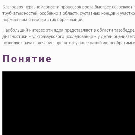
Благодаря неравномерности процессов роста быстрее созревают т
трубчатых костей, особенно в области суставных концов и участк
нормальном развитии этих образований.
Наибольший интерес эти ядра представляют в области тазобедре
диагностики – ультразвукового исследования – у детей оценивае
позволяет начать лечение, препятствующее развитию необратимы
Понятие