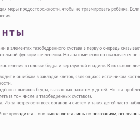
ая меры предосторожности, чтобы не травмировать ребёнка. Если 
ения.
анты
и в элементах тазобедренного сустава в первую очередь сказывае
тельной функции сочленения. Но анатомически он оказывается не г
стенения в головке бедра и вертлужной впадине. В их основе леж
иводит к ошибкам в закладке клеток, являющихся источником кост
ности.
ждённых вывихов бедра, вызванных рахитом у детей. Но эта пробле
та (в том числе и тазобедренных суставов).
 Из-за незрелости всех органов и систем у таких детей часто наб
 не проводится – оно выполняется лишь по показаниям, основанн