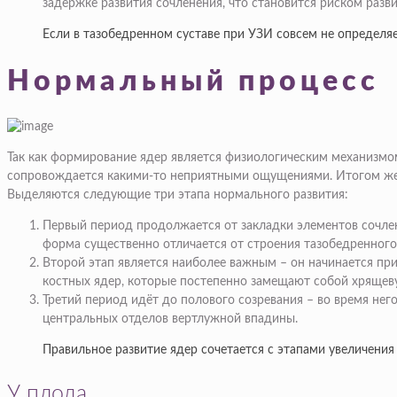
задержке развития сочленения, что становится риском разв
Если в тазобедренном суставе при УЗИ совсем не определяет
Нормальный процесс
Так как формирование ядер является физиологическим механизмом,
сопровождается какими-то неприятными ощущениями. Итогом же в
Выделяются следующие три этапа нормального развития:
Первый период продолжается от закладки элементов сочлене
форма существенно отличается от строения тазобедренного 
Второй этап является наиболее важным – он начинается пр
костных ядер, которые постепенно замещают собой хрящеву
Третий период идёт до полового созревания – во время нег
центральных отделов вертлужной впадины.
Правильное развитие ядер сочетается с этапами увеличения 
У плода