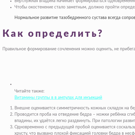
Вертлужная впадина начинает формироваться одновременно 
Чтобы окостенение стало заметным, должно пройти определ
Нормальное развитие тазобедренного сустава всегда сопров
Как определить?
Правильное формирование сочленения можно оценить, не прибега
Читайте также:
Витамины группы в в ампулах для инъекций
Внешне оценивается симметричность кожных складок на бедр
Проводится проба на отведение бедра – ножки ребёнка сги
впадины, их удаётся легко раздвинуть. При патологии разви
Одновременно с предыдущей пробой оценивается соскальзы
хрусту, что вызвано плохой фиксацией головки бедра в нес