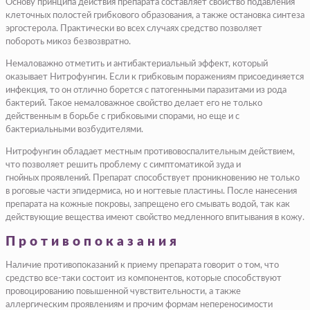
Основу принципа действия препарата составляет свойство подавления
клеточных полостей грибкового образования, а также остановка синтеза
эргостерола. Практически во всех случаях средство позволяет
побороть микоз безвозвратно.
Немаловажно отметить и антибактериальный эффект, который
оказывает Нитрофунгин. Если к грибковым поражениям присоединяется
инфекция, то он отлично борется с патогенными паразитами из рода
бактерий. Такое немаловажное свойство делает его не только
действенным в борьбе с грибковыми спорами, но еще и с
бактериальными возбудителями.
Нитрофунгин обладает местным противовоспалительным действием,
что позволяет решить проблему с симптоматикой зуда и
гнойных проявлений. Препарат способствует проникновению не только
в роговые части эпидермиса, но и ногтевые пластины. После нанесения
препарата на кожные покровы, запрещено его смывать водой, так как
действующие вещества имеют свойство медленного впитывания в кожу.
Противопоказания
Наличие противопоказаний к приему препарата говорит о том, что
средство все-таки состоит из компонентов, которые способствуют
провоцированию повышенной чувствительности, а также
аллергическим проявлениям и прочим формам непереносимости