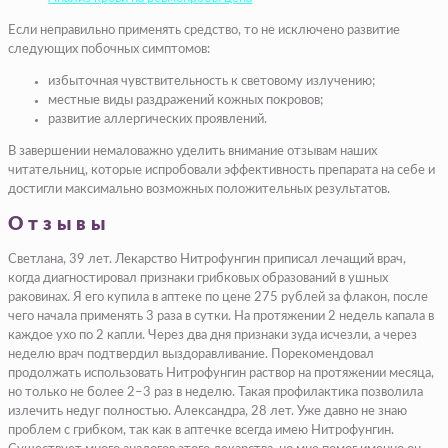
Если неправильно применять средство, то не исключено развитие
следующих побочных симптомов:
избыточная чувствительность к световому излучению;
местные виды раздражений кожных покровов;
развитие аллергических проявлений.
В завершении немаловажно уделить внимание отзывам наших
читательниц, которые испробовали эффективность препарата на себе и
достигли максимально возможных положительных результатов.
Отзывы
Светлана, 39 лет. Лекарство Нитрофунгин приписал лечащий врач,
когда диагностировал признаки грибковых образований в ушных
раковинах. Я его купила в аптеке по цене 275 рублей за флакон, после
чего начала применять 3 раза в сутки. На протяжении 2 недель капала в
каждое ухо по 2 капли. Через два дня признаки зуда исчезли, а через
неделю врач подтвердил выздоравливание. Порекомендовал
продолжать использовать Нитрофунгин раствор на протяжении месяца,
но только не более 2–3 раз в неделю. Такая профилактика позволила
излечить недуг полностью. Александра, 28 лет. Уже давно не знаю
проблем с грибком, так как в аптечке всегда имею Нитрофунгин.