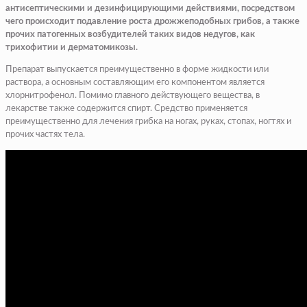
антисептическими и дезинфицирующими действиями, посредством
чего происходит подавление роста дрожжеподобных грибов, а также
прочих патогенных возбудителей таких видов недугов, как
трихофитии и дерматомикозы.
Препарат выпускается преимущественно в форме жидкости или
раствора, а основным составляющим его компонентом является
хлорнитрофенол. Помимо главного действующего вещества, в
лекарстве также содержится спирт. Средство применяется
преимущественно для лечения грибка на ногах, руках, стопах, ногтях и
прочих частях тела.