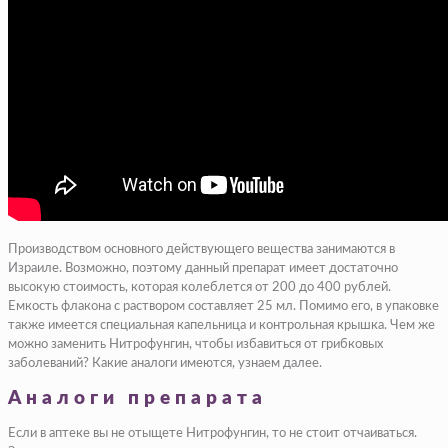
Производством основного действующего вещества занимаются в
Израиле. Возможно, поэтому данный препарат имеет достаточно
высокую стоимость, которая колеблется от 200 до 400 рублей.
Емкость флакона с раствором составляет 25 мл. Помимо его, в упаковке
также имеется специальная капельница и контрольная крышка. Чем же
можно заменить Нитрофунгин, чтобы избавиться от грибковых
заболеваний? Какие аналоги имеются, узнаем далее.
Аналоги препарата
Если в аптеке вы не отыщете Нитрофунгин, то не стоит отчаиваться.