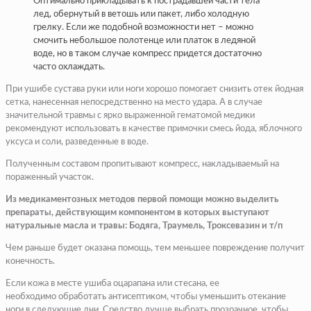
Оптимально прикладывать к пострадавшей части тела
лед, обернутый в ветошь или пакет, либо холодную
грелку. Если же подобной возможности нет – можно
смочить небольшое полотенце или платок в ледяной
воде, но в таком случае компресс придется достаточно
часто охлаждать.
При ушибе сустава руки или ноги хорошо помогает снизить отек йодная
сетка, нанесенная непосредственно на место удара. А в случае
значительной травмы с ярко выраженной гематомой медики
рекомендуют использовать в качестве примочки смесь йода, яблочного
уксуса и соли, разведенные в воде.
Полученным составом пропитывают компресс, накладываемый на
пораженный участок.
Из медикаментозных методов первой помощи можно выделить
препараты, действующим компонентом в которых выступают
натуральные масла и травы: Бодяга, Траумель, Троксевазин и т/п
Чем раньше будет оказана помощь, тем меньшее повреждение получит
конечность.
Если кожа в месте ушиба оцарапана или стесана, ее
необходимо обработать антисептиком, чтобы уменьшить отекание
ноги в следующие дни. Средство лучше выбрать прозрачное, чтобы