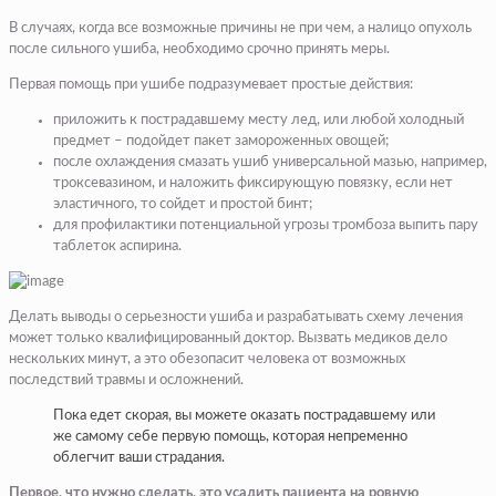
В случаях, когда все возможные причины не при чем, а налицо опухоль
после сильного ушиба, необходимо срочно принять меры.
Первая помощь при ушибе подразумевает простые действия:
приложить к пострадавшему месту лед, или любой холодный
предмет – подойдет пакет замороженных овощей;
после охлаждения смазать ушиб универсальной мазью, например,
троксевазином, и наложить фиксирующую повязку, если нет
эластичного, то сойдет и простой бинт;
для профилактики потенциальной угрозы тромбоза выпить пару
таблеток аспирина.
Делать выводы о серьезности ушиба и разрабатывать схему лечения
может только квалифицированный доктор. Вызвать медиков дело
нескольких минут, а это обезопасит человека от возможных
последствий травмы и осложнений.
Пока едет скорая, вы можете оказать пострадавшему или
же самому себе первую помощь, которая непременно
облегчит ваши страдания.
Первое, что нужно сделать, это усадить пациента на ровную