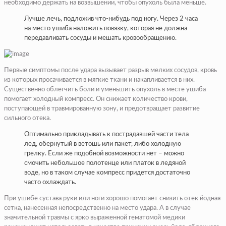
необходимо держать на возвышении, чтобы опухоль была меньше.
Лучше лечь, подложив что-нибудь под ногу. Через 2 часа
на место ушиба наложить повязку, которая не должна
передавливать сосуды и мешать кровообращению.
Первые симптомы после удара вызывает разрыв мелких сосудов, кровь
из которых просачивается в мягкие ткани и накапливается в них.
Существенно облегчить боли и уменьшить опухоль в месте ушиба
помогает холодный компресс. Он снижает количество крови,
поступающей в травмированную зону, и предотвращает развитие
сильного отека.
Оптимально прикладывать к пострадавшей части тела
лед, обернутый в ветошь или пакет, либо холодную
грелку. Если же подобной возможности нет – можно
смочить небольшое полотенце или платок в ледяной
воде, но в таком случае компресс придется достаточно
часто охлаждать.
При ушибе сустава руки или ноги хорошо помогает снизить отек йодная
сетка, нанесенная непосредственно на место удара. А в случае
значительной травмы с ярко выраженной гематомой медики