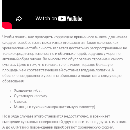
Чтобы понять, как проводить коррекцию привычного вывиха, для начала
следует разобраться в механизмах его развития. Такое явление, как
хроническая нестабильность является достаточно распространенным не
только среди спортсменов, но и обычных людей, ведущих умеренно
активный образ жизни. Во многом это обусловлено строением самого
сустава. Дело в том, что головка плеча имеет гораздо большую
площадь, чем соответствующая ей суставная впадина лопатки. А
обеспечение должного уровня стабильности ложится на следующие
образования:
Хрящевую губу.
Суставную капсулу.
Связки.
Мышцы и сухожилия (вращательную манжету).
Но в ряде случаев этого становится недостаточно, и возникает
смещение суставных поверхностей друг относительно друга, т. е. вывих.
А до 60% таких повреждений приобретают хроническую форму,