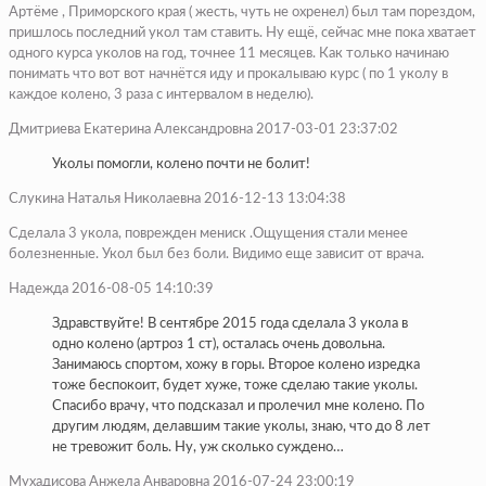
Артёме , Приморского края ( жесть, чуть не охренел) был там порездом,
пришлось последний укол там ставить. Ну ещё, сейчас мне пока хватает
одного курса уколов на год, точнее 11 месяцев. Как только начинаю
понимать что вот вот начнётся иду и прокалываю курс ( по 1 уколу в
каждое колено, 3 раза с интервалом в неделю).
Дмитриева Екатерина Александровна 2017-03-01 23:37:02
Уколы помогли, колено почти не болит!
Слукина Наталья Николаевна 2016-12-13 13:04:38
Сделала 3 укола, поврежден мениск .Ощущения стали менее
болезненные. Укол был без боли. Видимо еще зависит от врача.
Надежда 2016-08-05 14:10:39
Здравствуйте! В сентябре 2015 года сделала 3 укола в
одно колено (артроз 1 ст), осталась очень довольна.
Занимаюсь спортом, хожу в горы. Второе колено изредка
тоже беспокоит, будет хуже, тоже сделаю такие уколы.
Спасибо врачу, что подсказал и пролечил мне колено. По
другим людям, делавшим такие уколы, знаю, что до 8 лет
не тревожит боль. Ну, уж сколько суждено…
Мухадисова Анжела Анваровна 2016-07-24 23:00:19