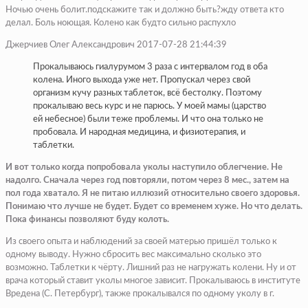
Ночью очень болит.подскажите так и должно быть?жду ответа кто
делал. Боль ноющая. Колено как будто сильно распухло
Джерчиев Олег Александрович 2017-07-28 21:44:39
Прокалываюсь гиалурумом 3 раза с интервалом год в оба
колена. Иного выхода уже нет. Пропускал через свой
организм кучу разных таблеток, всё бестолку. Поэтому
прокалываю весь курс и не парюсь. У моей мамы (царство
ей небесное) были теже проблемы. И что она только не
пробовала. И народная медицина, и физиотерапия, и
таблетки.
И вот только когда попробовала уколы наступило облегчение. Не
надолго. Сначала через год повторяли, потом через 8 мес., затем на
пол года хватало. Я не питаю иллюзий относительно своего здоровья.
Понимаю что лучше не будет. Будет со временем хуже. Но что делать.
Пока финансы позволяют буду колоть.
Из своего опыта и наблюдений за своей матерью пришёл только к
одному выводу. Нужно сбросить вес максимально сколько это
возможно. Таблетки к чёрту. Лишний раз не нагружать колени. Ну и от
врача который ставит уколы многое зависит. Прокалываюсь в институте
Вредена (С. Петербург), также прокалывался по одному уколу в г.