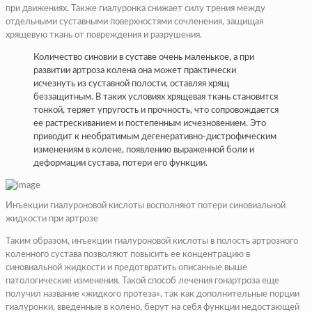
при движениях. Также гиалуронка снижает силу трения между
отдельными суставными поверхностями сочленения, защищая
хрящевую ткань от повреждения и разрушения.
Количество синовии в суставе очень маленькое, а при
развитии артроза колена она может практически
исчезнуть из суставной полости, оставляя хрящ
беззащитным. В таких условиях хрящевая ткань становится
тонкой, теряет упругость и прочность, что сопровождается
ее растрескиванием и постепенным исчезновением. Это
приводит к необратимым дегенеративно-дистрофическим
изменениям в колене, появлению выраженной боли и
деформации сустава, потери его функции.
Инъекции гиалуроновой кислоты восполняют потери синовиальной
жидкости при артрозе
Таким образом, инъекции гиалуроновой кислоты в полость артрозного
коленного сустава позволяют повысить ее концентрацию в
синовиальной жидкости и предотвратить описанные выше
патологические изменения. Такой способ лечения гонартроза еще
получил название «жидкого протеза», так как дополнительные порции
гиалуронки, введенные в колено, берут на себя функции недостающей