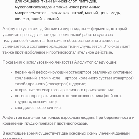
для хрящевой ткани аминокислот, пептидов,
мукополисахаридов, а также ионов различных
микроэлементов — таких, как натрий, магний, цинк, медь,
железо, калий, кальций.
Алфлутоп угнетает действие гиалуронидазы — фермента, который
усиливает распад важного для нормальной работы суставов
гиалуроновой кислоты. Тем самым образование этого вещества
усиливается, а состояние хрящевой ткани улучшается. Это оказывает
также противоболевое и противовоспалительное действие.
Показания к использованию лекарства Алфлутоп следующие:
первичный деформирующий остеоартроз различных суставных
сочленений, в том числе — артроз коленного сустава (гонартроз),
тазобедренного (коксартроз) и других;
вторичные остеоартрозы различного происхождения;
остеохондроз различных отделов позвоночника (шейного,
грудного, поясничного);
спондилез позвоночника.
Алфлутоп назначается только взрослым людям. При беременности и
кормлении грудью препарат противопоказан.
В настоящее время существует две основных схемы лечения данным