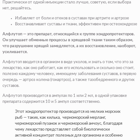
Практически от одной инъекции стало лучше, советую, если выбора
нет, решайтесь.
Избавляет от боли и отеков в суставах при артрите и артрозе
Восстанавливает суставы и ткани, эффективен при остеохондрозе
Алфлутоп — это препарат, относящийся к группе хондропротекторов.
Он улучшает обменные процессы в хрящевой ткани таким образом,
что разрушение хрящей замедляется, а их восстановление, наоборот,
усиливается.
Алфлутоп вводится в организм в виде уколов, и знать о том, что это за
лекарство, как оно работает, как его использовать и сколько оно стоит,
полезно каждому человеку, имеющему заболевания суставов, в первую
очередь — артроз колена (гонартроз), а также тазобедренного и других
суставов.
Алфлутоп производится в ампулах по 1 или 2 мл, в одной упаковке
препарата содержится 10 и 5 ампул соответственно.
Этот хондропротектор производится из мелких морских
рыб — таких, как килька, черноморский мерланг,
черноморский пузанок и черноморский анчоус, благодаря
чему лекарство представляет собой биологически
активной концентрат полезных для организма и особенно