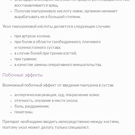
восстанавливается хрящ.
Получая гиалуроновую кислоту извне, организм начинает
вырабатывать ее в большей степени.
Укол гиалуроновой кислоты делается в следующих случаях:
при артрозе колена;
при болях в области тазобедренного, плечевого
и голеностопного сустава;
в случае болей при трении костей;
при травмах;
в качестве замены оперативного вмешательства.
Побочные эффекты
Возможный побочный эффект от введения гиалурона в сустав:
аллергическая реакция, зуд, покраснение кожи;
отечность, опухание в месте укола;
боль, раздражение;
гематомы.
Препарат необходимо вводить непосредственно между костями,
поэтому укол может делать только специалист.