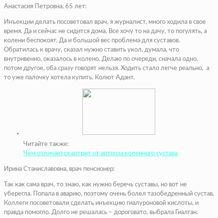
Анастасия Петровна, 65 лет:
Инъекции делать посоветовал врач, я журналист, много ходила в свое
время. Да и сейчас не сидится дома. Все хочу то на дачу, то погулять, а
колени беспокоят. Да и большой вес проблема для суставов.
Обратилась к врачу, сказал нужно ставить укол, думала, что
внутривенно, оказалось в колено. Делаю по очереди, сначала одно,
потом другое, оба сразу говорят нельзя. Ходить стало легче реально, а
то уже палочку хотела купить. Колют Адант.
Читайте также:
Чем отличается артрит от артроза коленного сустава
Ирина Станиславовна, врач пенсионер:
Так как сама врач, то знаю, как нужно беречь суставы, но вот не
уберегла. Попала в аварию, поэтому очень болел тазобедренный сустав.
Коллеги посоветовали сделать инъекцию гиалуроновой кислоты, и
правда помогло. Долго не решалась – дороговато, выбрала Гиалган.