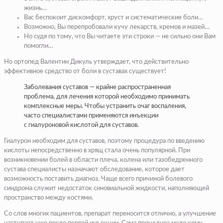
жизнь…
Вас беспокоит дискомфорт, хруст и систематические боли…
Возможно, Вы перепробовали кучу лекарств, кремов и мазей…
Но судя по тому, что Вы читаете эти строки — не сильно они Вам
помогли…
Но ортопед Валентин Дикуль утверждает, что действительно
эффективное средство от боли в суставах существует!
Заболевания суставов — крайне распространенная
проблема, для лечения которой необходимо принимать
комплексные меры. Чтобы устранить очаг воспаления,
часто специалистами применяются инъекции
с гиалуроновой кислотой для суставов.
Гиалурон необходим для суставов, поэтому процедура по введению
кислоты непосредственно в хрящ стала очень популярной. При
возникновении болей в области плеча, колена или тазобедренного
сустава специалисты назначают обследование, которое дает
возможность поставить диагноз. Чаще всего причиной болевого
синдрома служит недостаток синовиальной жидкости, наполняющей
пространство между костями.
Со слов многих пациентов, препарат переносится отлично, а улучшение