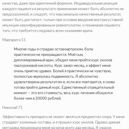
качества, даже при идентичной формуле. Индивидуальная реакция
каждого пациента в результате применения может быть абсолютно не
предсказуемой, и следует, что максимально качественный результат,
может быть достигнут, только при условии введения внутрисуставной
инъекции квалифицированным ревматологом, и понимания пациента
того, что требуется следовать всем указаниям врача.
Маргарита 51
Многие годы я страдаю остреоартрозом, боли
практически не прекращаются. Мой сын,
дипломированный врач, убедил меня пройти курс уколов
гиалуроновой кислоты. Курс занял месяц, а эффект меня
очень приятно удивил. Болей я практически не чувствую,
полностью вернулась подвижность. Я абсолютно
удовлетворена результатом и, если все повторится, я снова
готова пройти данный курс. Единственный отрицательный
момент – это его стоимость, весь курс лечения обошелся
более чем в 20000 рублей.
Николай 71
Эффективность препарата не может являться предметом спора. У меня
страдают коленные суставы, и я прошел курс уколов. Однако данная
методика продержала меня на ногах всего два месяца. Я ужасно