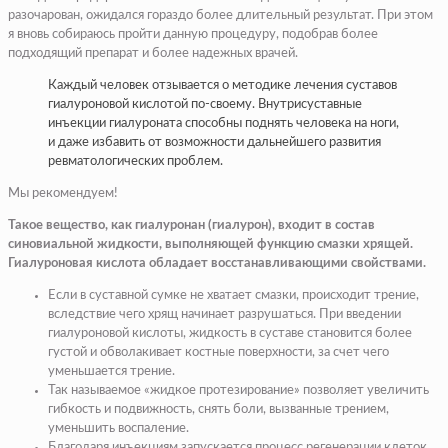
разочарован, ожидался гораздо более длительный результат. При этом
я вновь собираюсь пройти данную процедуру, подобрав более
подходящий препарат и более надежных врачей.
Каждый человек отзывается о методике лечения суставов
гиалуроновой кислотой по-своему. Внутрисуставные
инъекции гиалуроната способны поднять человека на ноги,
и даже избавить от возможности дальнейшего развития
ревматологических проблем.
Мы рекомендуем!
Такое вещество, как гиалуронан (гиалурон), входит в состав
синовиальной жидкости, выполняющей функцию смазки хрящей.
Гиалуроновая кислота обладает восстанавливающими свойствами.
Если в суставной сумке не хватает смазки, происходит трение,
вследствие чего хрящ начинает разрушаться. При введении
гиалуроновой кислоты, жидкость в суставе становится более
густой и обволакивает костные поверхности, за счет чего
уменьшается трение.
Так называемое «жидкое протезирование» позволяет увеличить
гибкость и подвижность, снять боли, вызванные трением,
уменьшить воспаление.
Благодаря инъекциям запускается процесс регенерации клеток,