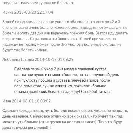
введение гиалурома , укола не боюсь . rn
Ирина 2015-03-23 22:17:04
6 дней назад сделала первые уколы в оба колена, гоноартроз 2 и 3
степени. Было очень больно. Колени болели два дня, потом два дня не
болели и опять два дня как вернулась прежняя боль. Завтра иду делать
вторые уколы . Страшновато и боюсь опять болей при уколе, но
надежду не теряю, может после 3их уколов в коленные суставы не
будут так болеть колени.
Лебедева Татьяна 2014-10-17 01:09:29
Сделала первый укол 2 дня назад в плечевой сустав,
слегка при пухло и немного болело, но на следующий день
при пухлость прошла и сустав в плечевом поясе после
пере лома стал лучше двигаться, появилось больше
объема движений. Вселяет надежду! Спасибо! Татьяна
Иван 2014-08-01 10:03:02
Сделал полгода назад, чуть болело после первого укола, но не долго,
день наверное. Сейчас все отлично, врач сказал, что будет так год,
может чуть больше (от нагрузок на колено зависит). Так что, буду
делать курсы регулярно!!!!