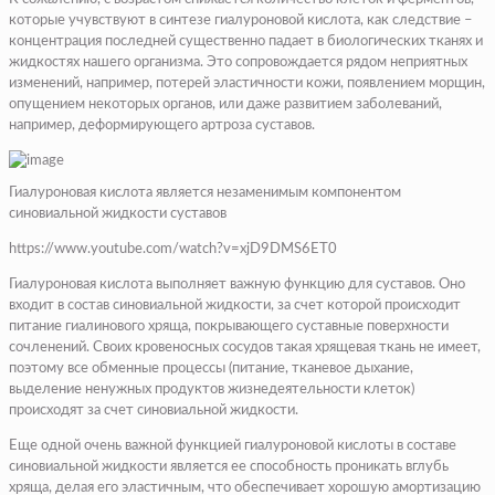
которые учувствуют в синтезе гиалуроновой кислота, как следствие –
концентрация последней существенно падает в биологических тканях и
жидкостях нашего организма. Это сопровождается рядом неприятных
изменений, например, потерей эластичности кожи, появлением морщин,
опущением некоторых органов, или даже развитием заболеваний,
например, деформирующего артроза суставов.
Гиалуроновая кислота является незаменимым компонентом
синовиальной жидкости суставов
https://www.youtube.com/watch?v=xjD9DMS6ET0
Гиалуроновая кислота выполняет важную функцию для суставов. Оно
входит в состав синовиальной жидкости, за счет которой происходит
питание гиалинового хряща, покрывающего суставные поверхности
сочленений. Своих кровеносных сосудов такая хрящевая ткань не имеет,
поэтому все обменные процессы (питание, тканевое дыхание,
выделение ненужных продуктов жизнедеятельности клеток)
происходят за счет синовиальной жидкости.
Еще одной очень важной функцией гиалуроновой кислоты в составе
синовиальной жидкости является ее способность проникать вглубь
хряща, делая его эластичным, что обеспечивает хорошую амортизацию