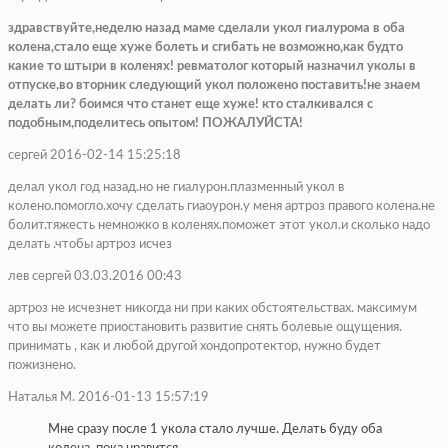
здравствуйте,неделю назад маме сделали укол гиалурома в оба
колена,стало еще хуже болеть и сгибать не возможно,как будто
какие то штыри в коленях! ревматолог который назначил уколы в
отпуске,во вторник следующий укол положено поставить!не знаем
делать ли? боимся что станет еще хуже! кто сталкивался с
подобным,поделитесь опытом! ПОЖАЛУЙСТА!
сергей 2016-02-14 15:25:18
делал укол год назад.но не гиалурон.плазменный укол в
колено.помогло.хочу сделать гиаоурон.у меня артроз правого колена.не
болит.тяжесть немножко в коленях.поможет этот укол.и сколько надо
делать .чтобы артроз исчез
лев сергей 03.03.2016 00:43
артроз не исчезнет никогда ни при каких обстоятельствах. максимум
что вы можете приостановить развитие снять болевые ощущения.
принимать , как и любой другой хондопротектор, нужно будет
пожизнено.
Наталья М. 2016-01-13 15:57:19
Мне сразу после 1 укола стало лучше. Делать буду оба