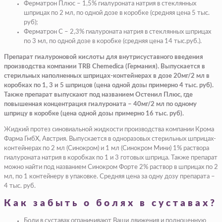
Ферматрон Плюс – 1,5% гиалуроната натрия в стеклянных
шприцах по 2 мл, по одной дозе в коробке (средняя цена 5 тыс.
руб);
Ферматрон С – 2,3% гиалуроната натрия в стеклянных шприцах
по 3 мл, по одной дозе в коробке (средняя цена 14 тыс.руб.).
Препарат гиалуроновой кислоты для внутрисуставного введения
производства компании TRB Chemedica (Германия). Выпускается в
стерильных наполненных шприцах-контейнерах в дозе 20мг/2 мл в
коробках по 1, 3 и 5 шприцов (цена одной дозы примерно 4 тыс. руб).
Также препарат выпускают под названием Остенил Плюс, где
повышенная концентрация гиалуроната – 40мг/2 мл по одному
шприцу в коробке (цена одной дозы примерно 16 тыс. руб).
Жидкий протез синовиальной жидкости производства компании Крома
Фарма ГмбХ, Австрия. Выпускается в одноразовых стерильных шприцах-
контейнерах по 2 мл (Синокром) и 1 мл (Синокром Мини) 1% раствора
гиалуроната натрия в коробках по 1 и 3 готовых шприца. Также препарат
можно найти под названием Синокром Форте 2% раствор в шприцах по 2
мл, по 1 контейнеру в упаковке. Средняя цена за одну дозу препарата –
4 тыс. руб.
Как забыть о болях в суставах?
Боли в суставах ограничивают Ваши движения и полноценную