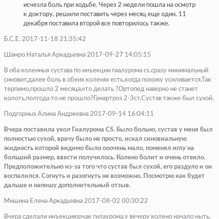
исчезла боль при ходьбе. Через 2 недели пошла на осмотр
к доктору, решили поставить через месяц еще один. 11
декабря поставила второй все повторилось также.
Б.С.Е. 2017-11-18 21:35:42
Шамро Наталья Аркадьевна 2017-09-27 14:05:15
В оба коленных сустава по инъекции гиалурома cs,сразу минимальный
синовит,далее боль в обеих коленях есть,когда похожу усиливается.Так
терпимо,прошло 2 месяца,что делать ?Ортопед наверно не станет
колоть,полгода то не прошло?Гонартроз 2-3ст.Сустав также был сухой.
Подгорных Алина Андреевна 2017-09-14 16:04:11
Вчера поставила укол Гиалурома CS. Было больно, сустав у меня был
полностью сухой, врачу было не просто, искал синовиальную
жидкость которой видимо было ооочень мало, поменял иглу на
больший размер, ввести получилось. Колено болит и очень отекло.
Предположительно из-за того что сустав был сухой, его раздуло и он
воспалился. Согнуть и разогнуть не возможно. Посмотрю как будет
дальше и напишу дополнительный отзыв.
Мишина Елена Аркадьевна 2017-08-02 00:30:22
Вчера сделали инъекциюрчак гилаурома.у вечеру колено начало ныть.