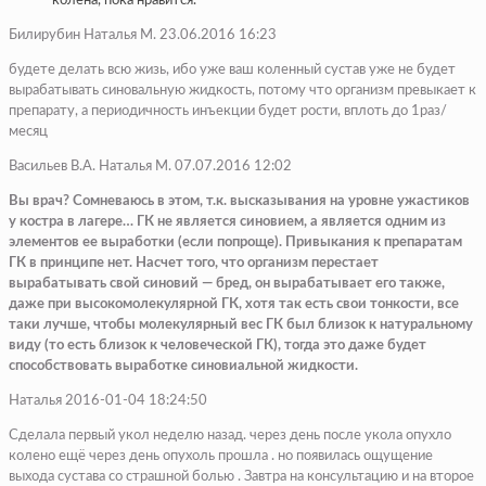
колена, пока нравится.
Билирубин Наталья М. 23.06.2016 16:23
будете делать всю жизь, ибо уже ваш коленный сустав уже не будет
вырабатывать синовальную жидкость, потому что организм превыкает к
препарату, а периодичность инъекции будет рости, вплоть до 1раз/
месяц
Васильев В.А. Наталья М. 07.07.2016 12:02
Вы врач? Сомневаюсь в этом, т.к. высказывания на уровне ужастиков
у костра в лагере… ГК не является синовием, а является одним из
элементов ее выработки (если попроще). Привыкания к препаратам
ГК в принципе нет. Насчет того, что организм перестает
вырабатывать свой синовий — бред, он вырабатывает его также,
даже при высокомолекулярной ГК, хотя так есть свои тонкости, все
таки лучше, чтобы молекулярный вес ГК был близок к натуральному
виду (то есть близок к человеческой ГК), тогда это даже будет
способствовать выработке синовиальной жидкости.
Наталья 2016-01-04 18:24:50
Сделала первый укол неделю назад. через день после укола опухло
колено ещё через день опухоль прошла . но появилась ощущение
выхода сустава со страшной болью . Завтра на консультацию и на второе