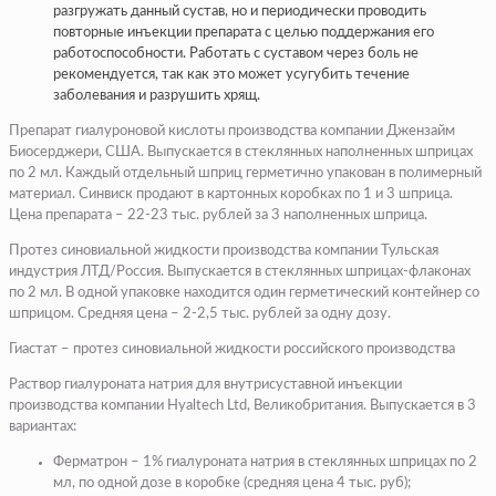
разгружать данный сустав, но и периодически проводить
повторные инъекции препарата с целью поддержания его
работоспособности. Работать с суставом через боль не
рекомендуется, так как это может усугубить течение
заболевания и разрушить хрящ.
Препарат гиалуроновой кислоты производства компании Джензайм
Биосерджери, США. Выпускается в стеклянных наполненных шприцах
по 2 мл. Каждый отдельный шприц герметично упакован в полимерный
материал. Синвиск продают в картонных коробках по 1 и 3 шприца.
Цена препарата – 22-23 тыс. рублей за 3 наполненных шприца.
Протез синовиальной жидкости производства компании Тульская
индустрия ЛТД/Россия. Выпускается в стеклянных шприцах-флаконах
по 2 мл. В одной упаковке находится один герметический контейнер со
шприцом. Средняя цена – 2-2,5 тыс. рублей за одну дозу.
Гиастат – протез синовиальной жидкости российского производства
Раствор гиалуроната натрия для внутрисуставной инъекции
производства компании Hyaltech Ltd, Великобритания. Выпускается в 3
вариантах:
Ферматрон – 1% гиалуроната натрия в стеклянных шприцах по 2
мл, по одной дозе в коробке (средняя цена 4 тыс. руб);