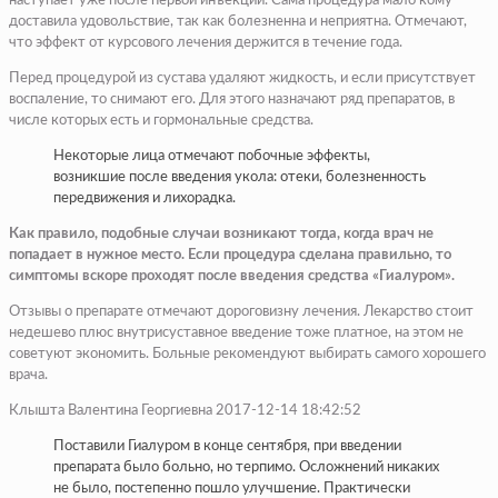
наступает уже после первой инъекции. Сама процедура мало кому
доставила удовольствие, так как болезненна и неприятна. Отмечают,
что эффект от курсового лечения держится в течение года.
Перед процедурой из сустава удаляют жидкость, и если присутствует
воспаление, то снимают его. Для этого назначают ряд препаратов, в
числе которых есть и гормональные средства.
Некоторые лица отмечают побочные эффекты,
возникшие после введения укола: отеки, болезненность
передвижения и лихорадка.
Как правило, подобные случаи возникают тогда, когда врач не
попадает в нужное место. Если процедура сделана правильно, то
симптомы вскоре проходят после введения средства «Гиалуром».
Отзывы о препарате отмечают дороговизну лечения. Лекарство стоит
недешево плюс внутрисуставное введение тоже платное, на этом не
советуют экономить. Больные рекомендуют выбирать самого хорошего
врача.
Клышта Валентина Георгиевна 2017-12-14 18:42:52
Поставили Гиалуром в конце сентября, при введении
препарата было больно, но терпимо. Осложнений никаких
не было, постепенно пошло улучшение. Практически